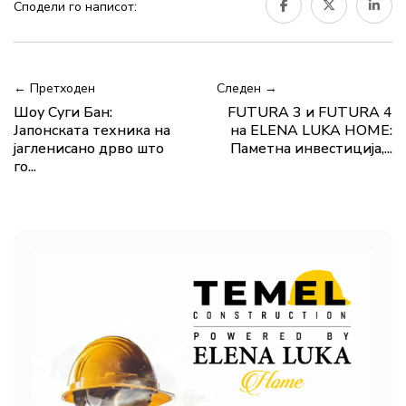
Сподели го написот:
← Претходен
Следен →
Шоу Суги Бан:
FUTURA 3 и FUTURA 4
Јапонската техника на
на ELENA LUKA HOME:
јагленисано дрво што
Паметна инвестиција,...
го...