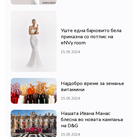
Уште една бајковито бела
приказна со потпис на
eNVy room
15.05.2024
Најдобро време за земање
витамини
15.05.2024
Нашата Ивана Манас
блесна во новата кампања
на D&G
15.05.2024