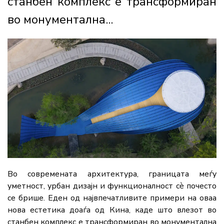
станбен комплекс е трансформиран
во монументална...
Во современата архитектура, границата меѓу
уметност, урбан дизајн и функционалност сè почесто
се брише. Еден од највпечатливите примери на оваа
нова естетика доаѓа од Кина, каде што влезот во
станбен комплекс е трансформиран во монументална