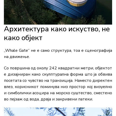
Архитектура како искуство, не
како објект
„Whale Gate“ не е само структура, тоа е сценографија
на движење.
Со површина од околу 242 квадратни метри, објектот
е дизајниран како скулптурална форма што ја обвива
посетата со чувство на транзиција. Наместо директен
влез, корисникот поминува низ простор кој визуелно
и симболички асоцира на морско суштество, сместено
во пејзаж од вода, дрвја и закривени патеки.