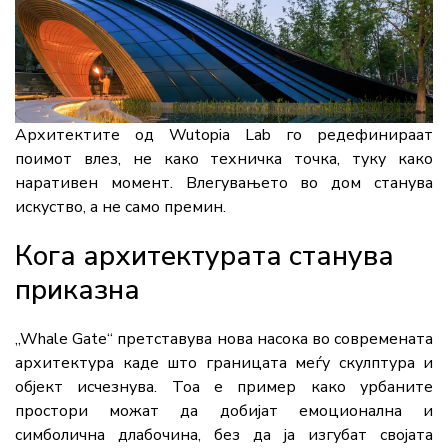
Архитектите од Wutopia Lab го редефинираат
поимот влез, не како техничка точка, туку како
наративен момент. Влегувањето во дом станува
искуство, а не само премин.
Кога архитектурата станува
приказна
„Whale Gate“ претставува нова насока во современата
архитектура каде што границата меѓу скулптура и
објект исчезнува. Тоа е пример како урбаните
простори можат да добијат емоционална и
симболична длабочина, без да ја изгубат својата