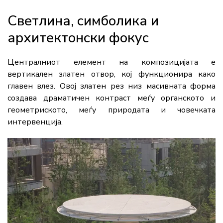
Светлина, симболика и
архитектонски фокус
Централниот елемент на композицијата е
вертикален златен отвор, кој функционира како
главен влез. Овој златен рез низ масивната форма
создава драматичен контраст меѓу органското и
геометриското, меѓу природата и човечката
интервенција.