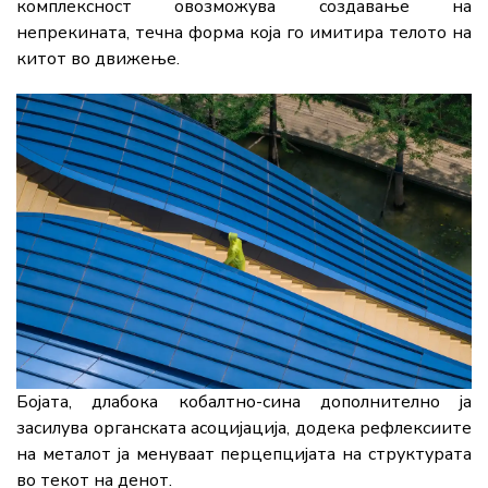
комплексност овозможува создавање на
непрекината, течна форма која го имитира телото на
китот во движење.
Бојата, длабока кобалтно-сина дополнително ја
засилува органската асоцијација, додека рефлексиите
на металот ја менуваат перцепцијата на структурата
во текот на денот.