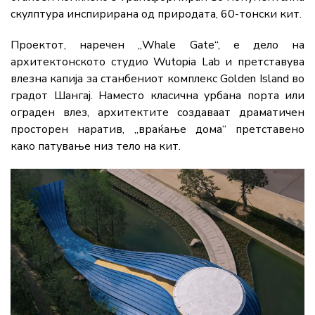
скулптура инспирирана од природата, 60-тонски кит.
Проектот, наречен „Whale Gate“, е дело на
архитектонското студио
Wutopia Lab
и претставува
влезна капија за станбениот комплекс
Golden Island
во
градот Шангај. Наместо класична урбана порта или
ограден влез, архитектите создаваат драматичен
просторен наратив, „враќање дома“ претставено
како патување низ тело на кит.