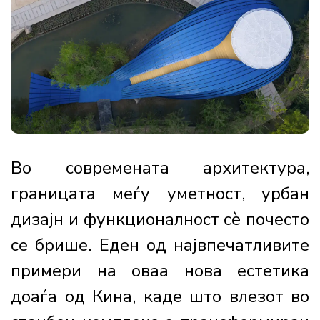
Во современата архитектура,
границата меѓу уметност, урбан
дизајн и функционалност сè почесто
се брише. Еден од највпечатливите
примери на оваа нова естетика
доаѓа од Кина, каде што влезот во