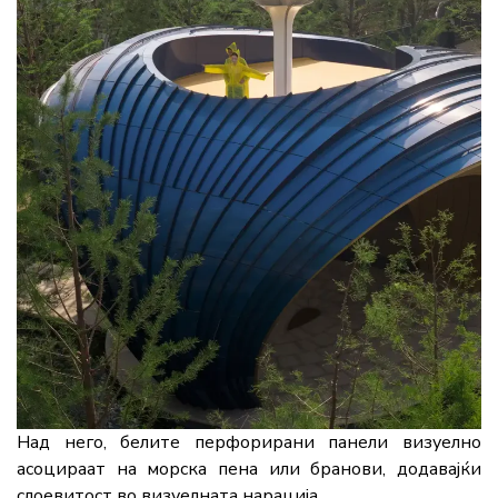
Над него, белите перфорирани панели визуелно
асоцираат на морска пена или бранови, додавајќи
слоевитост во визуелната нарација.