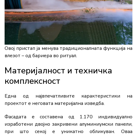
Овој пристап ја менува традиционалната функција на
влезот – од бариера во ритуал.
Материјалност и техничка
комплексност
Една од највпечатливите карактеристики на
проектот е неговата материјална изведба.
Фасадата е составена од 1.170 индивидуално
изработени двојно закривени алуминиумски панели,
при што секој е уникатно обликуван. Оваа