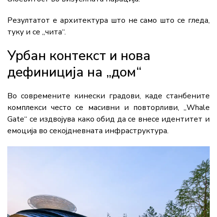
Резултатот е архитектура што не само што се гледа,
туку и се „чита“.
Урбан контекст и нова
дефиниција на „дом“
Во современите кинески градови, каде станбените
комплекси често се масивни и повторливи, „Whale
Gate“ се издвојува како обид да се внесе идентитет и
емоција во секојдневната инфраструктура.