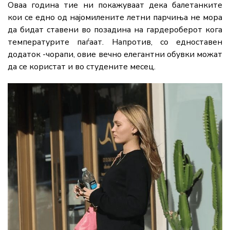
Оваа година тие ни покажуваат дека балетанките
кои се едно од најомилените летни парчиња не мора
да бидат ставени во позадина на гардероберот кога
температурите паѓаат. Напротив, со едноставен
додаток -чорапи, овие вечно елегантни обувки можат
да се користат и во студените месец.