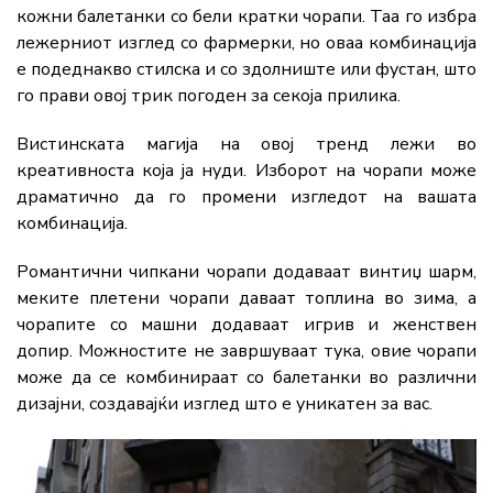
кожни балетанки со бели кратки чорапи. Таа го избра
лежерниот изглед со фармерки, но оваа комбинација
е подеднакво стилска и со здолниште или фустан, што
го прави овој трик погоден за секоја прилика.
Вистинската магија на овој тренд лежи во
креативноста која ја нуди. Изборот на чорапи може
драматично да го промени изгледот на вашата
комбинација.
Романтични чипкани чорапи додаваат винтиџ шарм,
меките плетени чорапи даваат топлина во зима, а
чорапите со машни додаваат игрив и женствен
допир. Moжностите не завршуваат тука, овие чорапи
може да се комбинираат со балетанки во различни
дизајни, создавајќи изглед што е уникатен за вас.