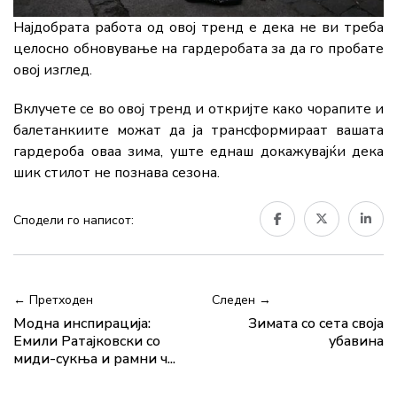
Најдобрата работа од овој тренд е дека не ви треба
целосно обновување на гардеробата за да го пробате
овој изглед.
Вклучете се во овој тренд и откријте како чорапите и
балетанкиите можат да ја трансформираат вашата
гардероба оваа зима, уште еднаш докажувајќи дека
шик стилот не познава сезона.
Сподели го написот:
← Претходен
Следен →
Модна инспирација:
Зимата со сета своја
Емили Ратајковски со
убавина
миди-сукњa и рамни ч...