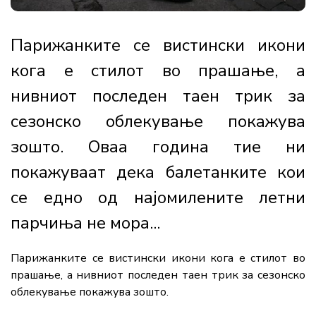
Парижанките се вистински икони
кога е стилот во прашање, а
нивниот последен таен трик за
сезонско облекување покажува
зошто. Оваа година тие ни
покажуваат дека балетанките кои
се едно од најомилените летни
парчиња не мора...
Парижанките се вистински икони кога е стилот во
прашање, а нивниот последен таен трик за сезонско
облекување покажува зошто.