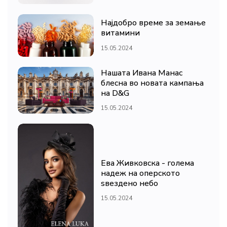
Најдобро време за земање
витамини
15.05.2024
Нашата Ивана Манас
блесна во новата кампања
на D&G
15.05.2024
Ева Живковска - голема
надеж на оперското
ѕвездено небо
15.05.2024