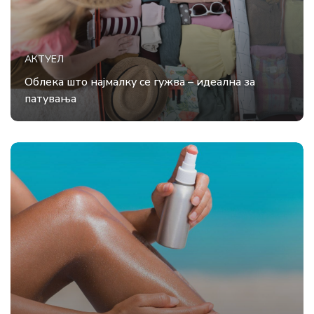
АКТУЕЛ
Облека што најмалку се гужва – идеална за
патувања