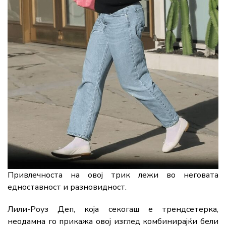
Привлечноста на овој трик лежи во неговата
едноставност и разновидност.
Лили-Роуз Деп, која секогаш е трендсетерка,
неодамна го прикажа овој изглед комбинирајќи бели