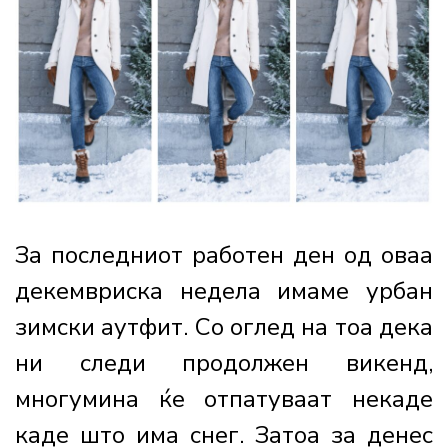
За последниот работен ден од оваа
декемвриска недела имаме урбан
зимски аутфит. Со оглед на тоа дека
ни следи продолжен викенд,
многумина ќе отпатуваат некаде
каде што има снег. Затоа за денес