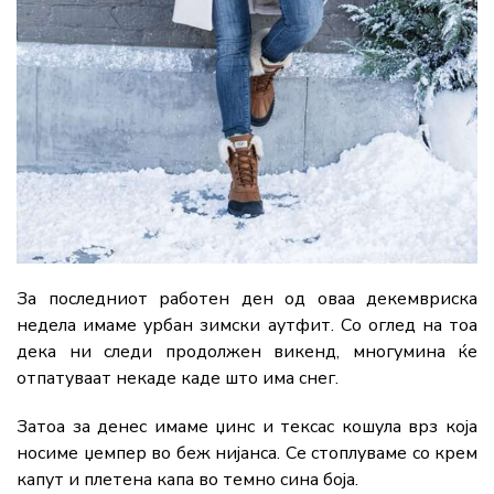
За последниот работен ден од оваа декемвриска
недела имаме урбан зимски аутфит. Со оглед на тоа
дека ни следи продолжен викенд, многумина ќе
отпатуваат некаде каде што има снег.
Затоа за денес имаме џинс и тексас кошула врз која
носиме џемпер во беж нијанса. Се стоплуваме со крем
капут и плетена капа во темно сина боја.