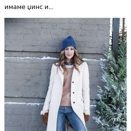
имаме џинс и...