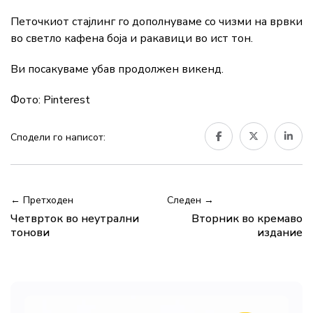
Петочкиот стајлинг го дополнуваме со чизми на врвки
во светло кафена боја и ракавици во ист тон.
Ви посакуваме убав продолжен викенд.
Фото: Pinterest
Сподели го написот:
← Претходен
Следен →
Четврток во неутрални
Вторник во кремаво
тонови
издание