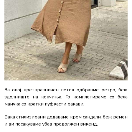
За овој претпразничен петок одбравме ретро, беж
здолниште на копчиња. Го комплетираме со бела
маичка со кратки пуфкасти ракави.
Вака стилизирани додаваме крем сандали, беж ремен
и ви посакуваме убав продолжен викенд.