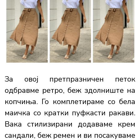
За овој претпразничен петок
одбравме ретро, беж здолниште на
копчиња. Го комплетираме со бела
маичка со кратки пуфкасти ракави.
Вака стилизирани додаваме крем
сандали, беж ремен и ви посакуваме