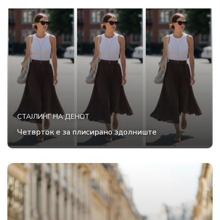
СТАЈЛИНГ НА ДЕНОТ
Четврток е за плисирано здолниште