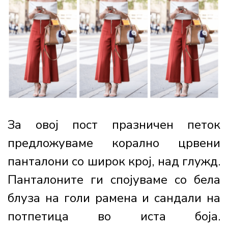
За овој пост празничен петок
предложуваме корално црвени
панталони со широк крој, над глужд.
Панталоните ги спојуваме со бела
блуза на голи рамена и сандали на
потпетица во иста боја.