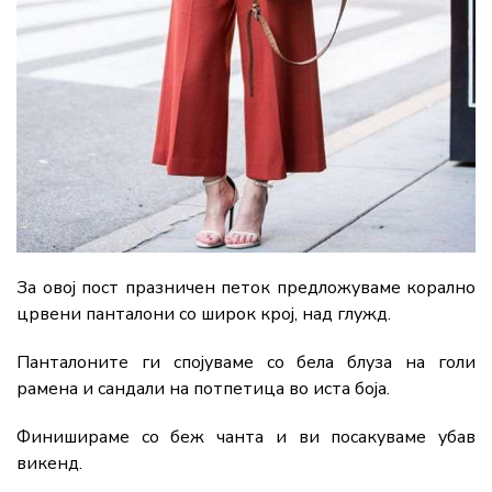
За овој пост празничен петок предложуваме корално
црвени панталони со широк крој, над глужд.
Панталоните ги спојуваме со бела блуза на голи
рамена и сандали на потпетица во иста боја.
Финишираме со беж чанта и ви посакуваме убав
викенд.