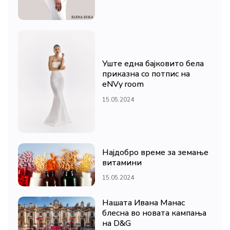
Уште една бајковито бела
приказна со потпис на
eNVy room
15.05.2024
Најдобро време за земање
витамини
15.05.2024
Нашата Ивана Манас
блесна во новата кампања
на D&G