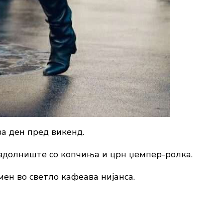
за ден пред викенд.
здолниште со копчиња и црн џемпер-ролка.
ен во светло кафеава нијанса.