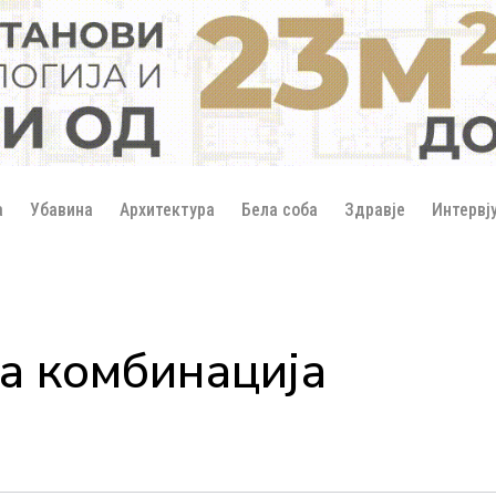
а
Убавина
Архитектура
Бела соба
Здравје
Интервј
а комбинација