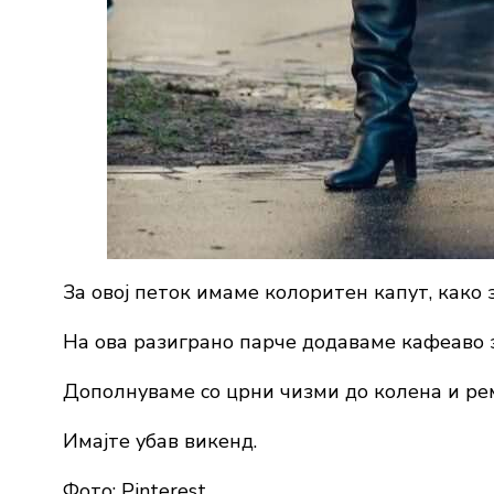
За овој петок имаме колоритен капут, како 
На ова разиграно парче додаваме кафеаво 
Дополнуваме со црни чизми до колена и рем
Имајте убав викенд.
Фото: Pinterest