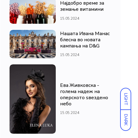
Најдобро време за
земање витамини
15.05.2024
Нашата Ивана Манас
блесна во новата
кампања на D&G
15.05.2024
Ева Живковска -
голема надеж на
LIGHT
оперското ѕвездено
небо
15.05.2024
DARK