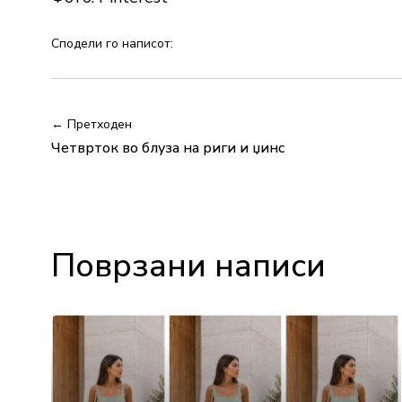
Сподели го написот:
← Претходен
Четврток во блуза на риги и џинс
Поврзани написи