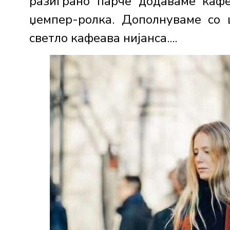
разиграно парче додаваме каф
џемпер-ролка. Дополнуваме со
светло кафеава нијанса....