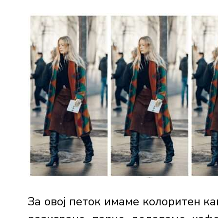
За овој петок имаме колоритен ка