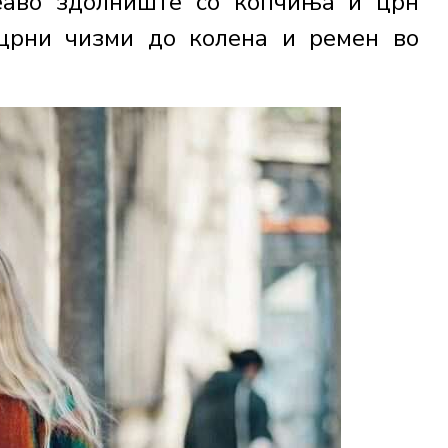
еаво здолниште со копчиња и црн
 црни чизми до колена и ремен во