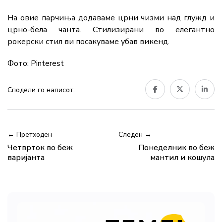
На овие парчиња додаваме црни чизми над глужд и
црно-бела чанта. Стилизирани во елегантно
рокерски стил ви посакуваме убав викенд.
Фото: Pinterest
Сподели го написот:
← Претходен
Следен →
Четврток во беж
Понеделник во беж
варијанта
мантил и кошула