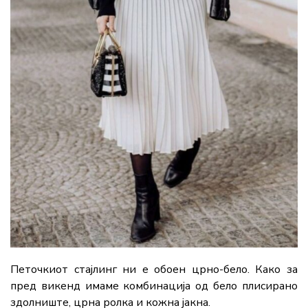
Петочкиот стајлинг ни е обоен црно-бело. Како за
пред викенд имаме комбинација од бело плисирано
здолниште, црна ролка и кожна јакна.