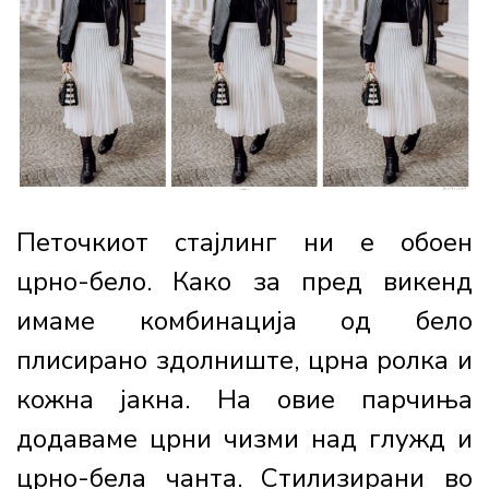
Петочкиот стајлинг ни е обоен
црно-бело. Како за пред викенд
имаме комбинација од бело
плисирано здолниште, црна ролка и
кожна јакна. На овие парчиња
додаваме црни чизми над глужд и
црно-бела чанта. Стилизирани во