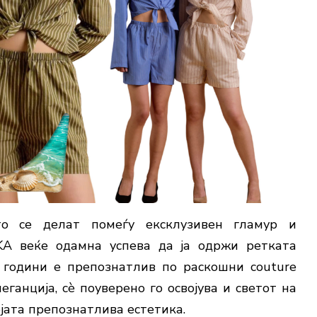
о се делат помеѓу ексклузивен гламур и
KA
веќе одамна успева да ја одржи ретката
 години е препознатлив по раскошни couture
ганција, сè поуверено го освојува и светот на
војата препознатлива естетика.