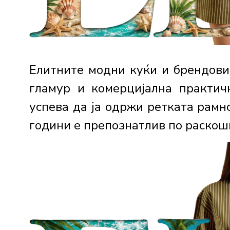
Елитните модни куќи и брендови
гламур и комерцијална практи
успева да ја одржи ретката рамн
години е препознатлив по раскошн