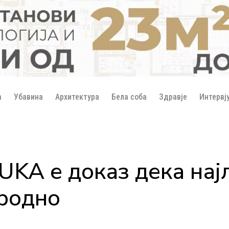
а
Убавина
Архитектура
Бела соба
Здравје
Интервј
LUKA е доказ дека нај
иродно