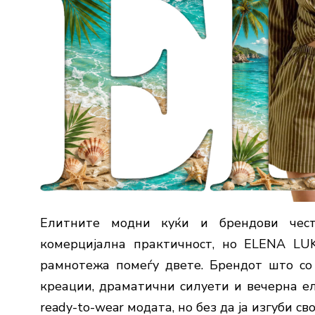
Елитните модни куќи и брендови чест
комерцијална практичност, но
ELENA LU
рамнотежа помеѓу двете. Брендот што со
креации, драматични силуети и вечерна еле
ready-to-wear модата, но без да ја изгуби с