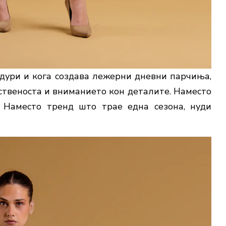
дури и кога создава лежерни дневни парчиња,
ственоста и вниманието кон деталите. Наместо
. Наместо тренд што трае една сезона, нуди