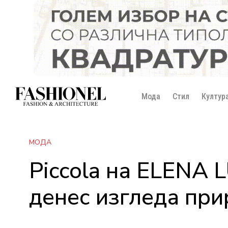
Мода
Стил
Култур
МОДА
Piccola на ELENA 
денес изгледа пр