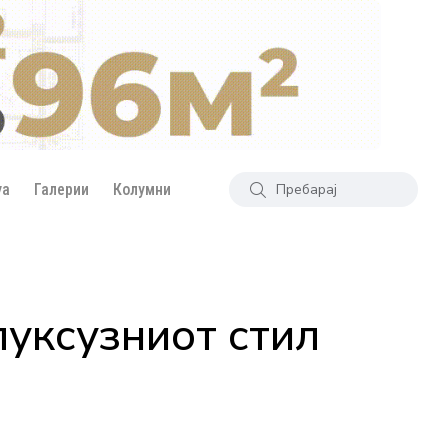
уа
Галерии
Колумни
луксузниот стил