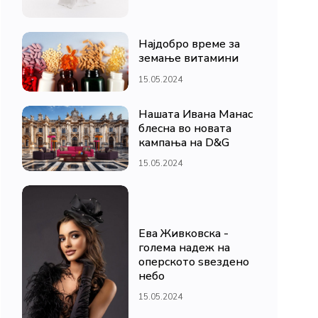
Најдобро време за
земање витамини
15.05.2024
Нашата Ивана Манас
блесна во новата
кампања на D&G
15.05.2024
Ева Живковска -
голема надеж на
оперското ѕвездено
небо
15.05.2024