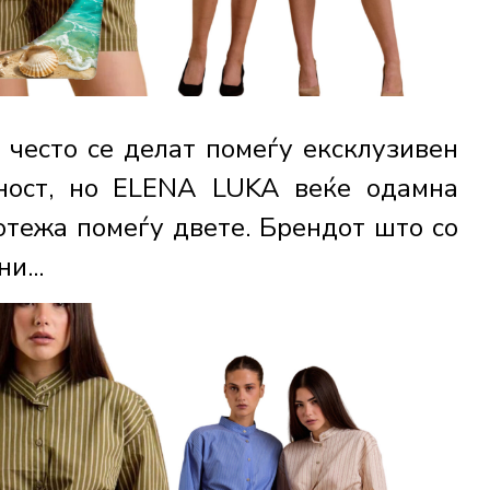
 често се делат помеѓу ексклузивен
чност, но ELENA LUKA веќе одамна
отежа помеѓу двете. Брендот што со
и...