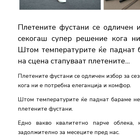
Плетените фустани се одличен и
секогаш супер решение кога ни
Штом температурите ќе паднат 
на сцена стапуваат плетените...
Плетените фустани се одличен избор за сез
кога ни е потребна елеганција и комфор.
Штом температурите ќе паднат бараме неш
плетените фустани.
Едно вакво квалитетно парче облека, 
задолжително за месеците пред нас.