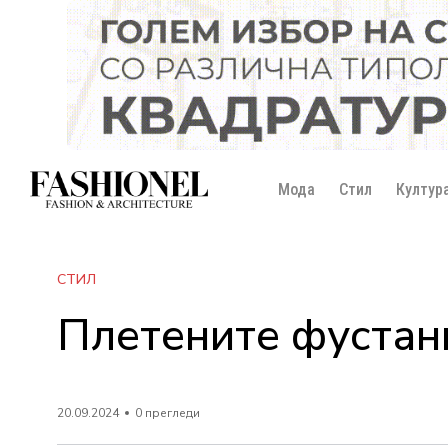
Мода
Стил
Култур
СТИЛ
Плетените фустани
20.09.2024
0 прегледи