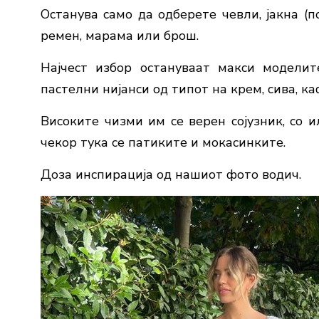
Останува само да одберете чевли, јакна (п
ремен, марама или брош.
Најчест избор остануваат макси моделите
пастелни нијанси од типот на крем, сива, ка
Високите чизми им се верен сојузник, со и
чекор тука се патиките и мокасинките.
Доза инспирација од нашиот фото водич.