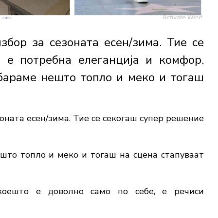
збор за сезоната есен/зима. Тие се
 е потребна елеганција и комфор.
бараме нешто топло и меко и тогаш
оната есен/зима. Тие се секогаш супер решение
то топло и меко и тогаш на сцена стапуваат
коешто е доволно само по себе, е речиси