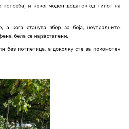
о потреба) и некој моден додаток од типот на
, а кога станува збор за боја, неутралните,
фена, бела се најзастапени.
ли без потпетица, a доколку сте за покомотен