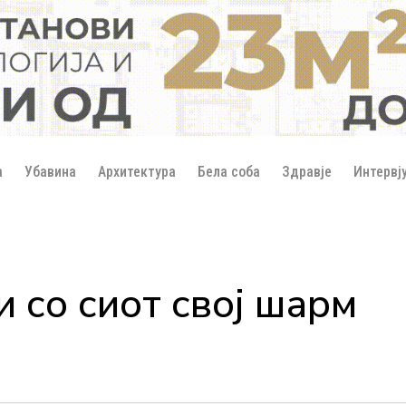
а
Убавина
Архитектура
Бела соба
Здравје
Интервј
 со сиот свој шарм