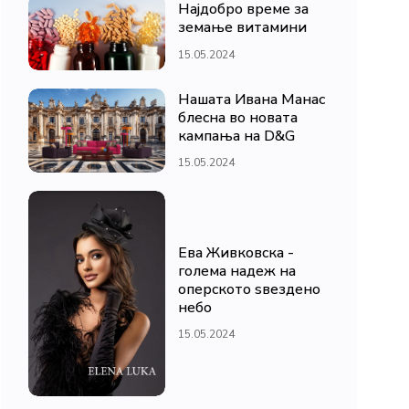
Најдобро време за
земање витамини
15.05.2024
Нашата Ивана Манас
блесна во новата
кампања на D&G
15.05.2024
Ева Живковска -
голема надеж на
оперското ѕвездено
небо
15.05.2024