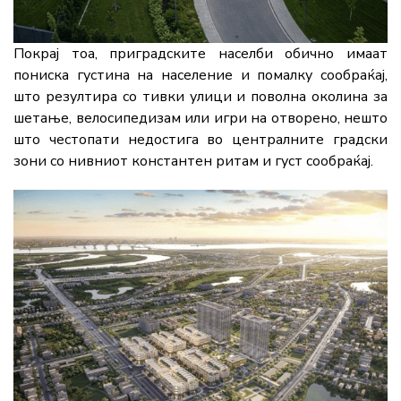
Покрај тоа, приградските населби обично имаат
пониска густина на население и помалку сообраќај,
што резултира со тивки улици и поволна околина за
шетање, велосипедизам или игри на отворено, нешто
што честопати недостига во централните градски
зони со нивниот константен ритам и густ сообраќај.