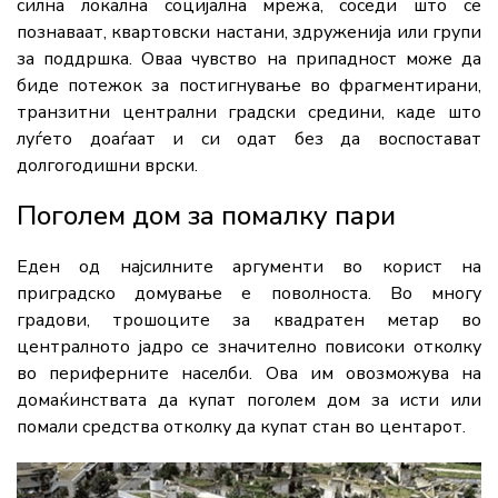
силна локална социјална мрежа, соседи што се
познаваат, квартовски настани, здруженија или групи
за поддршка. Оваа чувство на припадност може да
биде потежок за постигнување во фрагментирани,
транзитни централни градски средини, каде што
луѓето доаѓаат и си одат без да воспостават
долгогодишни врски.
Поголем дом за помалку пари
Еден од најсилните аргументи во корист на
приградско домување е поволноста. Во многу
градови, трошоците за квадратен метар во
централното јадро се значително повисоки отколку
во периферните населби. Ова им овозможува на
домаќинствата да купат поголем дом за исти или
помали средства отколку да купат стан во центарот.