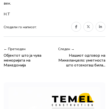
век.
Н.Т
Сподели го написот:
← Претходен
Следен →
Објектот што ја чува
Нашиот одговор на
меморијата на
Микеланџело: уметноста
Македонија
што отсекогаш била...