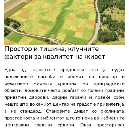
Простор и тишина, клучните
фактори за квалитет на живот
Една од најчестите предности што ја нудат
подалечните населби е обемот на простор и
релативно мирната средина. Во приградските
области, домовите често доаѓаат со големи градини,
приватни дворови, двојни гаражи и повеќе соби,
нешто што во самиот центар на градот е привилегија,
а не стандард. Становите дишат со околината,
просторноста и амбиентот што го нема во набиените
централни градски срдини. Оваа просторност