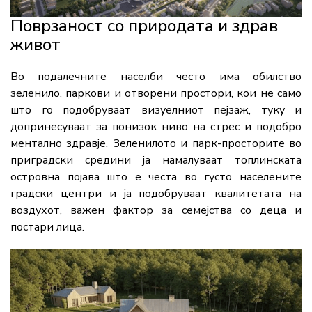
Поврзаност со природата и здрав
живот
Во подалечните населби често има обилство
зеленило, паркови и отворени простори, кои не само
што го подобруваат визуелниот пејзаж, туку и
допринесуваат за понизок нивo на стрес и подобро
ментално здравје. Зеленилото и парк-просторите во
приградски средини ја намалуваат топлинската
островна појава што е честа во густо населените
градски центри и ја подобруваат квалитетата на
воздухот, важен фактор за семејства со деца и
постари лица.