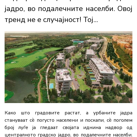
јадро, во подалечните населби. Овој
тренд не е случајност! Тој...
Како што градовите растат, а урбаните јадра
стануваат сè погусто населени и поскапи, сè поголем
број луѓе ја гледаат својата иднина надвор од
централното градско јадро, во подалечните населби.