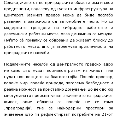
Секако, животот во приградските области има и свои
предизвици, подалеку од густата инфраструктура на
центарот, јавниот превоз може да биде послабо
развиен, а зависноста од автомобил е честа. Но со
модерните трендови на хибридно работење и
далечински работни места, оваа динамика се менува.
Луѓето сè помалку се обврзани да живеат блиску до
работното место, што ја зголемува привлечноста на
приградските населби.
Подалечните населби од централното градско јадро
не само што нудат поинаков ритам на живот, тие
нудат нов концепт на благосостојба. Повеќе простор,
повеќе мир, повеќе природа, поголема безбедност и
реална можност за пристапно домување. Во век во кој
многумина го преиспитуваат значењето на градскиот
живот, овие области се повеќе не се само
„предградија“, тие се најмодерни простори за
живеење што ги рефлектираат потребите на 21-от