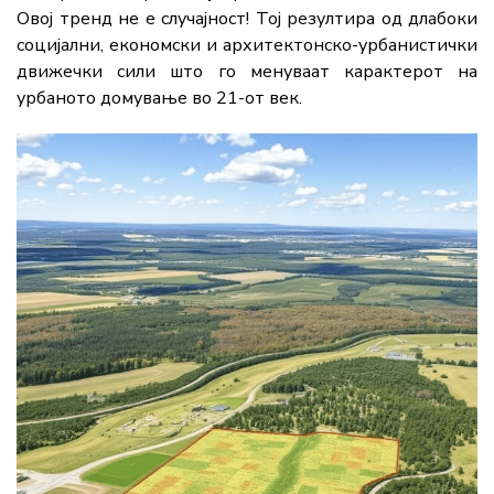
Овој тренд не е случајност! Тој резултира од длабоки
социјални, економски и архитектонско-урбанистички
движечки сили што го менуваат карактерот на
урбаното домување во 21-от век.