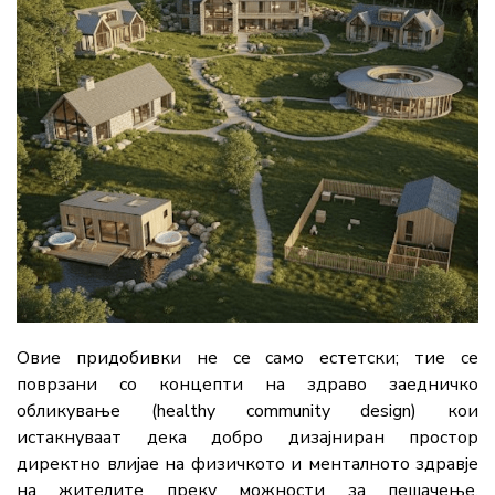
Овие придобивки не се само естетски; тие се
поврзани со концепти на здраво заедничко
обликување (healthy community design) кои
истакнуваат дека добро дизајниран простор
директно влијае на физичкото и менталното здравје
на жителите преку можности за пешачење,