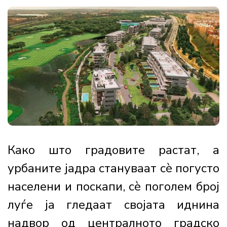
Како што градовите растат, а
урбаните јадра стануваат сè погусто
населени и поскапи, сè поголем број
луѓе ја гледаат својата иднина
надвор од централното градско