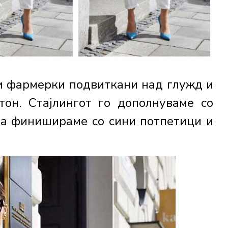
и фармерки подвиткани над глужд и
тон. Стајлингот го дополнуваме со
, а финишираме со сини потпетици и