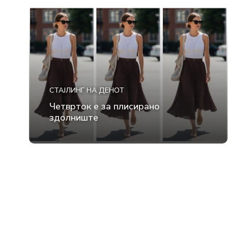
СТАЈЛИНГ НА ДЕНОТ
Четврток е за плисирано
здолниште