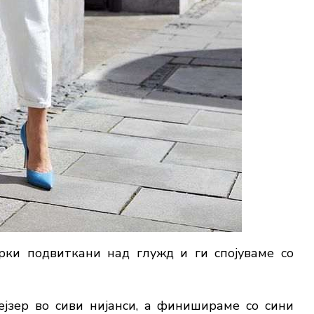
ки подвиткани над глужд и ги спојуваме со
ејзер во сиви нијанси, а финишираме со сини