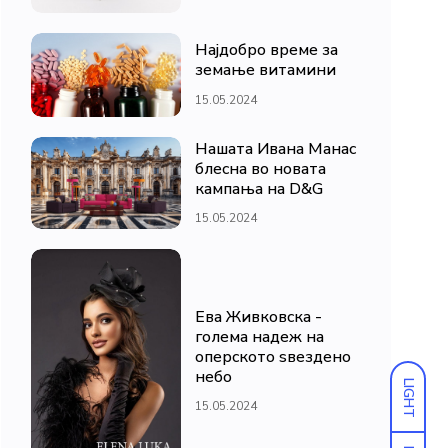
Најдобро време за
земање витамини
15.05.2024
Нашата Ивана Манас
блесна во новата
кампања на D&G
15.05.2024
Ева Живковска -
голема надеж на
оперското ѕвездено
небо
LIGHT
15.05.2024