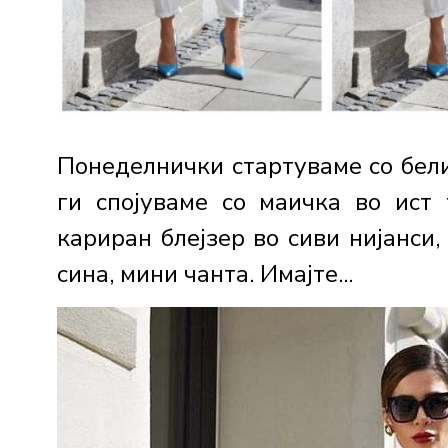
Понеделнички стартуваме со бел
ги спојуваме со маичка во ист 
кариран блејзер во сиви нијанси
сина, мини чанта. Имајте...