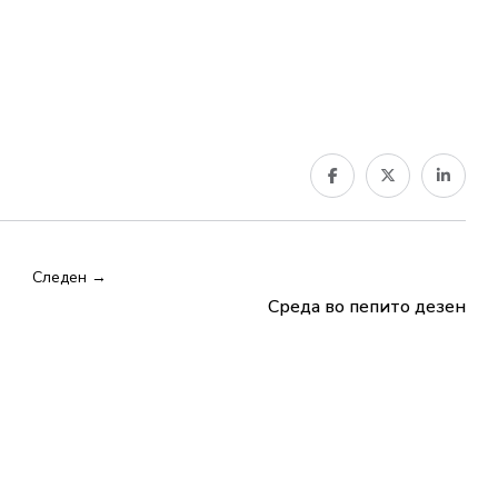
Следен →
Среда во пепито дезен