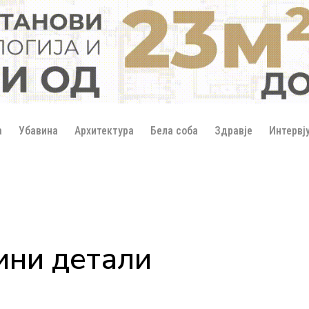
а
Убавина
Архитектура
Бела соба
Здравје
Интервј
ини детали