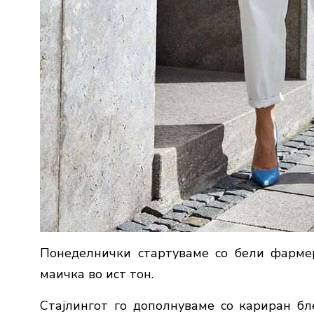
Понеделнички стартуваме со бели фармер
маичка во ист тон.
Стајлингот го дополнуваме со кариран бл