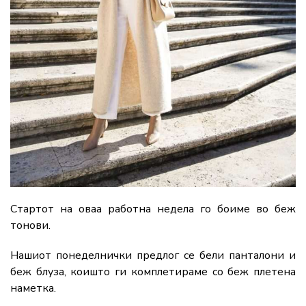
Стартот на оваа работна недела го боиме во беж
тонови.
Нашиот понеделнички предлог се бели панталони и
беж блуза, коишто ги комплетираме со беж плетена
наметка.