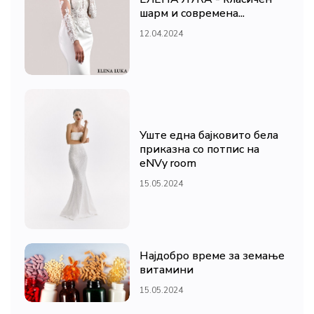
шарм и современа...
12.04.2024
Уште една бајковито бела
приказна со потпис на
eNVy room
15.05.2024
Најдобро време за земање
витамини
15.05.2024