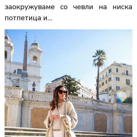
заокружуваме со чевли на ниска
потпетица и...