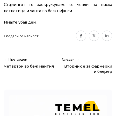
Стајлингот го заокружуваме со чевли на ниска
потпетица и чанта во беж нијанси.
Имајте убав ден.
Сподели го написот:
← Претходен
Следен →
Четврток во беж мантил
Вторник е за фармерки
и блејзер