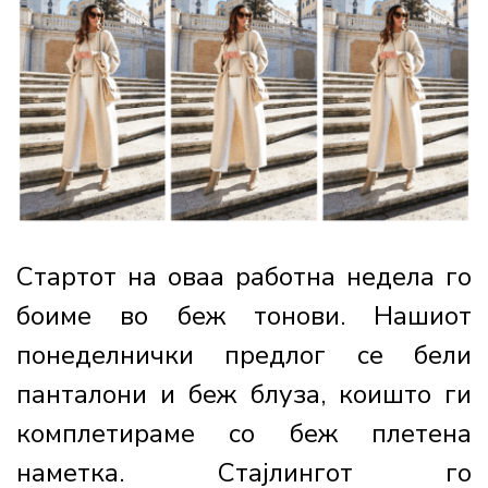
Стартот на оваа работна недела го
боиме во беж тонови. Нашиот
понеделнички предлог се бели
панталони и беж блуза, коишто ги
комплетираме со беж плетена
наметка. Стајлингот го