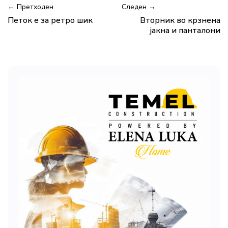
← Претходен
Следен →
Петок е за ретро шик
Вторник во крзнена
јакна и панталони