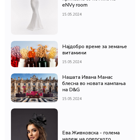
eNVy room
15.05.2024
Најдобро време за земање
витамини
15.05.2024
Нашата Ивана Манас
блесна во новата кампања
на D&G
15.05.2024
Ева Живковска - голема
надеж на оперското