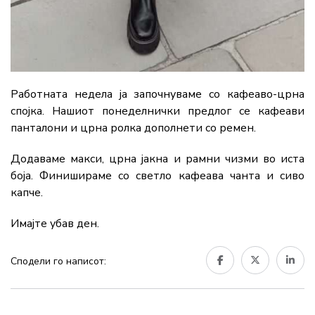
Работната недела ја започнуваме со кафеаво-црна
спојка. Нашиот понеделнички предлог се кафеави
панталони и црна ролка дополнети со ремен.
Додаваме макси, црна јакна и рамни чизми во иста
боја. Финишираме со светло кафеава чанта и сиво
капче.
Имајте убав ден.
Сподели го написот: