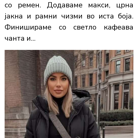
со ремен. Додаваме макси, црна
јакна и рамни чизми во иста боја.
Финишираме со светло кафеава
чанта и...