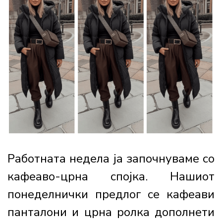
Работната недела ја започнуваме со
кафеаво-црна спојка. Нашиот
понеделнички предлог се кафеави
панталони и црна ролка дополнети