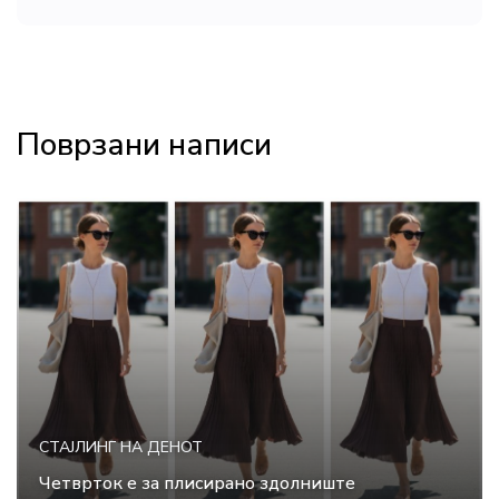
Поврзани написи
СТАЈЛИНГ НА ДЕНОТ
Четврток е за плисирано здолниште