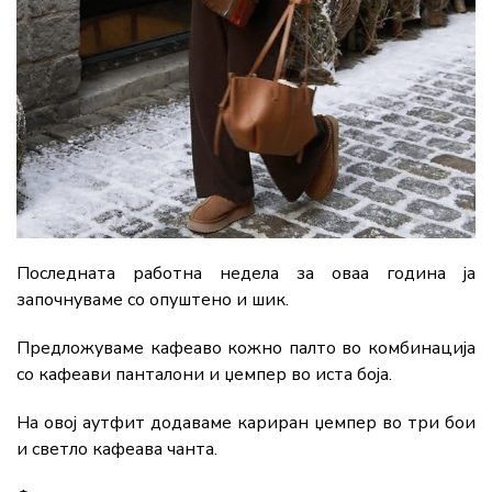
Последната работна недела за оваа година ја
започнуваме со опуштено и шик.
Предложуваме кафеаво кожно палто во комбинација
со кафеави панталони и џемпер во иста боја.
На овој аутфит додаваме кариран џемпер во три бои
и светло кафеава чанта.