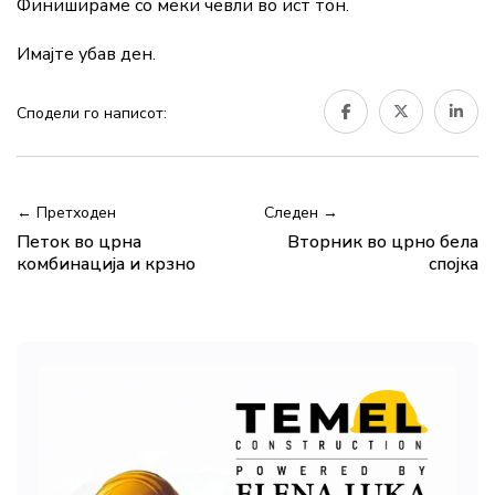
Финишираме со меки чевли во ист тон.
Имајте убав ден.
Сподели го написот:
← Претходен
Следен →
Петок во црна
Вторник во црно бела
комбинација и крзно
спојка