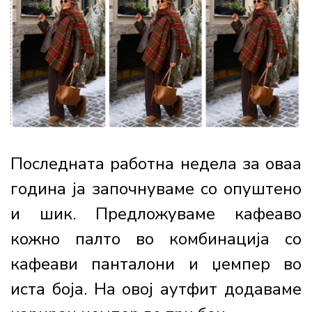
Последната работна недела за оваа
година ја започнуваме со опуштено
и шик. Предложуваме кафеаво
кожно палто во комбинација со
кафеави панталони и џемпер во
иста боја. На овој аутфит додаваме