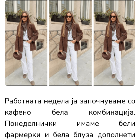
Работната недела ја започнуваме со
кафено бела комбинација.
Понеделнички имаме бели
фармерки и бела блуза дополнети