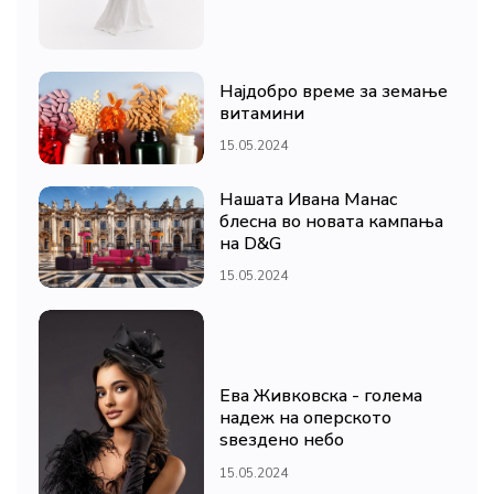
Најдобро време за земање
витамини
15.05.2024
Нашата Ивана Манас
блесна во новата кампања
на D&G
15.05.2024
Ева Живковска - голема
надеж на оперското
ѕвездено небо
15.05.2024