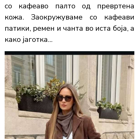
со кафеаво палто од превртена
кожа. Заокружуваме со кафеави
патики, ремен и чанта во иста боја, а
како јаготка...