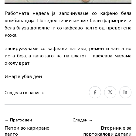
Работната недела ја започнуваме со кафено бела
комбинација. Понеделнички имаме бели фармерки и
бела блуза дополнети со кафеаво палто од превртена
кожа.
Заокружуваме со кафеави патики, ремен и чанта во
иста боја, а како јаготка на шлагот - кафеава марама
околу врат
Имајте убав ден.
Сподели го написот:
← Претходен
Следен →
Петок во карирано
Вторник е за
палто
портокалови детали