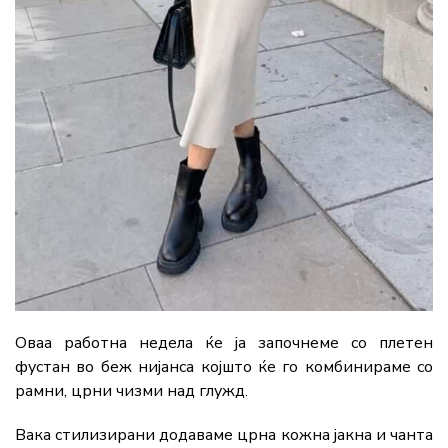
Оваа работна недела ќе ја започнеме со плетен
фустан во беж нијанса којшто ќе го комбинираме со
рамни, црни чизми над глужд.
Вака стилизирани додаваме црна кожна јакна и чанта