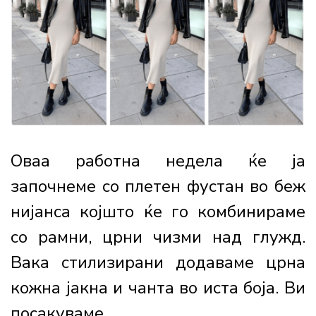
Оваа работна недела ќе ја
започнеме со плетен фустан во беж
нијанса којшто ќе го комбинираме
со рамни, црни чизми над глужд.
Вака стилизирани додаваме црна
кожна јакна и чанта во иста боја. Ви
посакуваме...