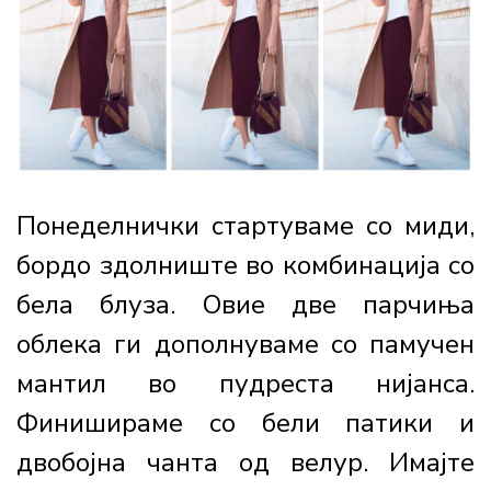
Понеделнички стартуваме со миди,
бордо здолниште во комбинација со
бела блуза. Овие две парчиња
облека ги дополнуваме со памучен
мантил во пудреста нијанса.
Финишираме со бели патики и
двобојна чанта од велур. Имајте