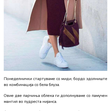
Понеделнички стартуваме со миди, бордо здолниште
во комбинација со бела блуза.
Овие две парчиња облека ги дополнуваме со памучен
мантил во пудреста нијанса.