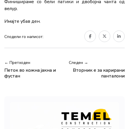
Финишираме со бели патики и двобојна чанта од
велур.
Имајте убав ден.
Сподели го написот:
← Претходен
Следен →
Петок во кожна јакна и
Вторник е за карирани
фустан
панталони