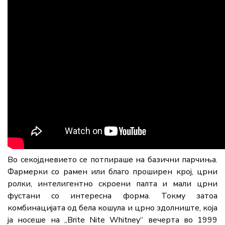
Во секојдневието се потпираше на базични парчиња.
Фармерки со рамен или благо проширен крој, црни
ролки, интелигентно скроени палта и мали црни
фустани со интересна форма. Токму затоа
комбинацијата од бела кошула и црно здолниште, која
ја носеше на „Brite Nite Whitney“ вечерта во 1999