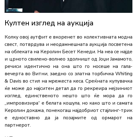
Култен изглед на аукција
Колку овој аутфит е вкоренет во колективната модна
свест, потврдува и неодамнешната аукција посветена
на облеката на Керолин Бесет Кенеди. На неа се најде
и црното свилено-волнео здолништ од Јоџи Јамамото,
речиси идентично на она што го носеше на гала-
вечерта во Витни, заедно со златна торбичка Whiting
& Davis во стил на мрежеста кеса. Среќната купувачка
ќе може до најситен детал да го рекреира нејзиниот
изглед, единственото нешто што ќе мора да го
„импровизира“ е белата кошула, но како што и самата
Керолин докажа, понекогаш најдобриот стајлинг-трик
е едноставно да ја позајмите од ормарот на
партнерот.