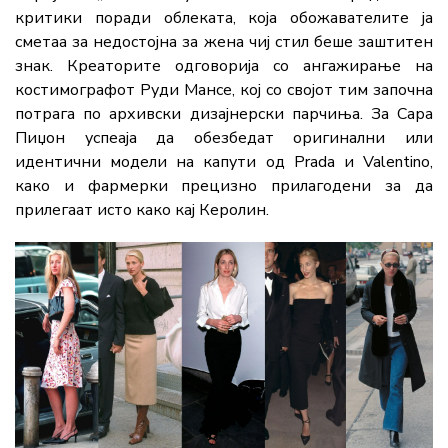
критики поради облеката, која обожавателите ја
сметаа за недостојна за жена чиј стил беше заштитен
знак. Креаторите одговорија со ангажирање на
костимографот Руди Мансе, кој со својот тим започна
потрага по архивски дизајнерски парчиња. За Сара
Пиџон успеаја да обезбедат оригинални или
идентични модели на капути од Prada и Valentino,
како и фармерки прецизно прилагодени за да
прилегаат исто како кај Керолин.