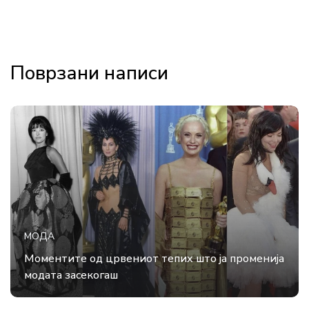
Поврзани написи
МОДА
Моментите од црвениот тепих што ја променија
модата засекогаш