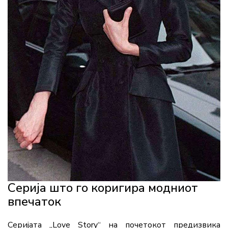
Серија што го коригира модниот
впечаток
Серијата „Love Story“ на почетокот предизвика