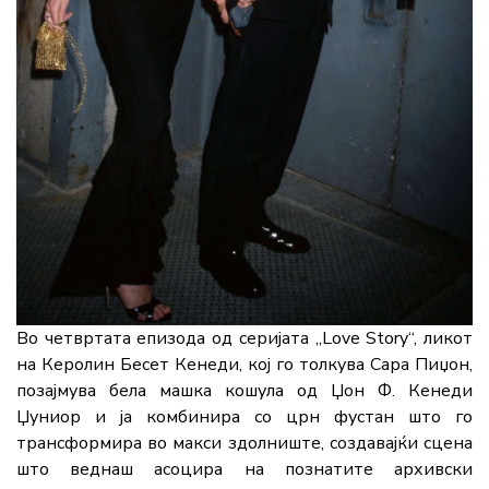
Во четвртата епизода од серијата „Love Story“, ликот
на Керолин Бесет Кенеди, кој го толкува Сара Пиџон,
позајмува бела машка кошула од Џон Ф. Кенеди
Џуниор и ја комбинира со црн фустан што го
трансформира во макси здолниште, создавајќи сцена
што веднаш асоцира на познатите архивски