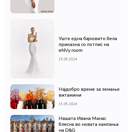
Уште една бајковито бела
приказна со потпис на
eNVy room
15.05.2024
Најдобро време за земање
витамини
15.05.2024
Нашата Ивана Манас
блесна во новата кампања
на D&G