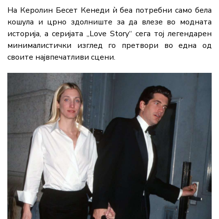
На Керолин Бесет Кенеди ѝ беа потребни само бела
кошула и црно здолниште за да влезе во модната
историја, а серијата „Love Story“ сега тој легендарен
минималистички изглед го претвори во една од
своите највпечатливи сцени.