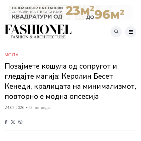
МОДА
Позајмете кошула од сопругот и
гледајте магија: Керолин Бесет
Кенеди, кралицата на минимализмот,
повторно е модна опсесија
24.02.2026
0 прегледи