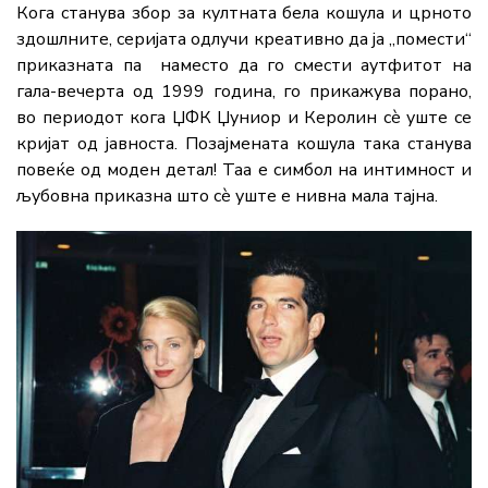
Кога станува збор за култната бела кошула и црното
здошлните, серијата одлучи креативно да ја „помести“
приказната па наместо да го смести аутфитот на
гала-вечерта од 1999 година, го прикажува порано,
во периодот кога ЏФК Џуниор и Керолин сè уште се
кријат од јавноста. Позајмената кошула така станува
повеќе од моден детал! Таа е симбол на интимност и
љубовна приказна што сè уште е нивна мала тајна.