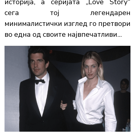
историја, а серијата „Love Story“
сега тој легендарен
минималистички изглед го претвори
во една од своите највпечатливи...