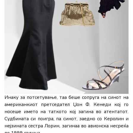
Инаку за потсетување, таа беше сопруга на синот на
американкиот претседател Џон Ф. Кенеди кој го
носеше името на таткото кој загина во атентатот.
Судбината си поигра, па синот, заедно со Керолин и
нејзината сестра Лорин, загинаа во авионска несреќа
во 1999 година.