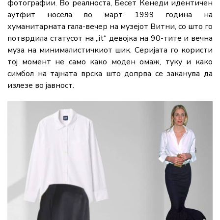
фотографии. Во реалноста, Бесет Кенеди идентичен
аутфит носела во март 1999 година на
хуманитарната гала-вечер на музејот Витни, со што го
потврдила статусот на „it“ девојка на 90-тите и вечна
муза на минималистичкиот шик. Серијата го користи
тој момент не само како моден омаж, туку и како
симбол на тајната врска што допрва се заканува да
излезе во јавност.