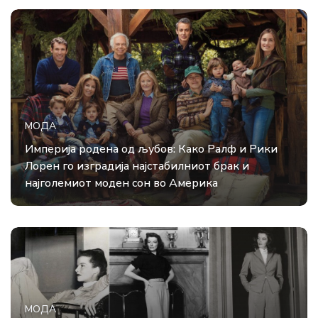
МОДА
Империја родена од љубов: Како Ралф и Рики
Лорен го изградија најстабилниот брак и
најголемиот моден сон во Америка
МОДА