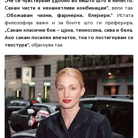
„Не се чувствувам удобно во ништо што е кичесто.
Сакам чисти и ненаметливи комбинации“,
вели таа.
„
Обожавам чизми, фармерки, блејзери.“
Истата
филозофија важи и за боите што ги преферира
.
„Сакам класични бои – црна, темносина, сива и бела.
Ако сакам посилен впечаток, тоа го постигнувам со
текстура“,
објаснува таа.