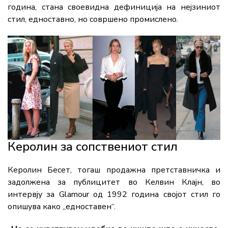
година, стана своевидна дефиниција на нејзиниот
стил, едноставно, но совршено промислено.
Керолин за сопствениот стил
Керолин Бесет, тогаш продажна претставничка и
задолжена за публицитет во Келвин Клајн, во
интервју за Glamour од 1992 година својот стил го
опишува како „едноставен“.