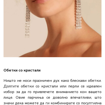
Обетки со кристали
Ништо не носи празничен дух како блескави обетки.
Долгите обетки со кристали или перли се идеален
избор за да го привлечете вниманието кон вашето
лице. Овие парчиња се доволно впечатливи, што
значи дека можете да ги комбинирате со посуптилна