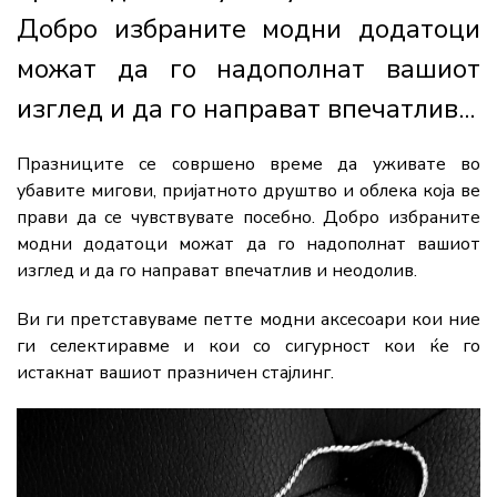
Добро избраните модни додатоци
можат да го надополнат вашиот
изглед и да го направат впечатлив...
Празниците се совршено време да уживате во
убавите мигови, пријатното друштво и облека која ве
прави да се чувствувате посебно. Добро избраните
модни додатоци можат да го надополнат вашиот
изглед и да го направат впечатлив и неодолив.
Ви ги претставуваме петте модни аксесоари кои ние
ги селектиравме и кои со сигурност кои ќе го
истакнат вашиот празничен стајлинг.