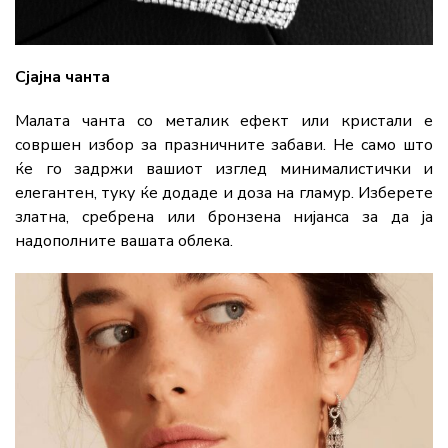
Сјајна чанта
Малата чанта со металик ефект или кристали е
совршен избор за празничните забави. Не само што
ќе го задржи вашиот изглед минималистички и
елегантен, туку ќе додаде и доза на гламур. Изберете
златна, сребрена или бронзена нијанса за да ја
надополните вашата облека.