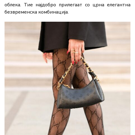
облека. Тие најдобро прилегаат со црна елегантна
безвременска комбинација.