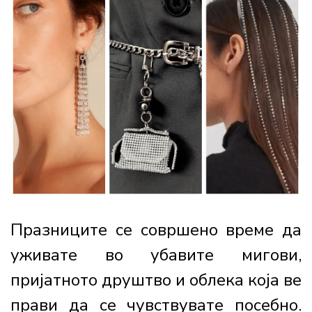
Празниците се совршено време да
уживате во убавите мигови,
пријатното друштво и облека која ве
прави да се чувствувате посебно.