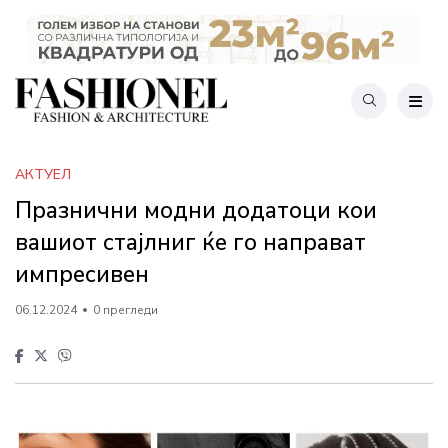
АКТУЕЛ
Празнични модни додатоци кои
вашиот стајлниг ќе го направат
импресивен
06.12.2024
0 прегледи