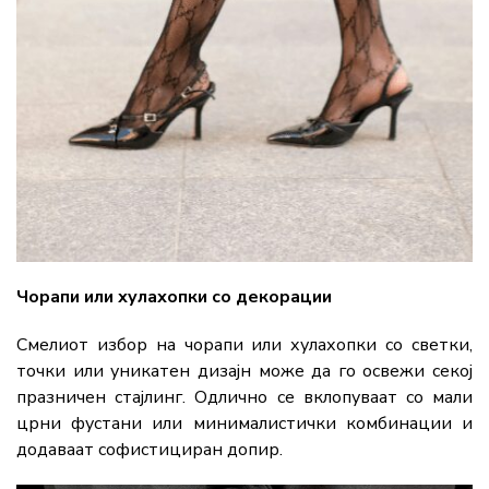
Чорапи или хулахопки со декорации
Смелиот избор на чорапи или хулахопки со светки,
точки или уникатен дизајн може да го освежи секој
празничен стајлинг. Одлично се вклопуваат со мали
црни фустани или минималистички комбинации и
додаваат софистициран допир.