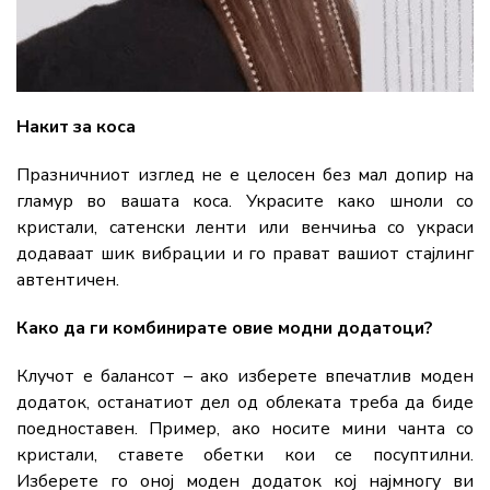
Накит за коса
Празничниот изглед не е целосен без мал допир на
гламур во вашата коса. Украсите како шноли со
кристали, сатенски ленти или венчиња со украси
додаваат шик вибрации и го прават вашиот стајлинг
автентичен.
Како да ги комбинирате овие модни додатоци?
Клучот е балансот – ако изберете впечатлив моден
додаток, останатиот дел од облеката треба да биде
поедноставен. Пример, ако носите мини чанта со
кристали, ставете обетки кои се посуптилни.
Изберете го оној моден додаток кој најмногу ви