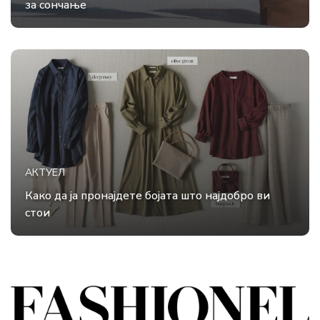
за сончање
АКТУЕЛ
Како да ја пронајдете бојата што најдобро ви
стои