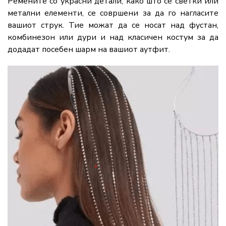
Ремените со украсни детали, како што се светки или
метални елементи, се совршени за да го нагласите
вашиот струк. Тие можат да се носат над фустан,
комбинезон или дури и над класичен костум за да
додадат посебен шарм на вашиот аутфит.