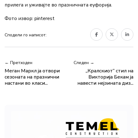
прилега и уживајте во празничната еуфорија.
Фото извор: pinterest
Сподели го написот:
← Претходен
Следен →
Меган Маркл ја отвори
„Кралскиот“ стил на
сезоната на празнични
Викторија Бекам ја
настани во класи...
навести нејзината диз...