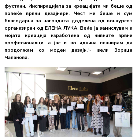
фустани. Инспирацијата за креацијата ми беше од
повеќе врвни дизајнери. Чест ми беше и сум
благодарна за наградата доделена од конкурсот
организиран од ЕЛЕНА ЛУКА. Веќе ја замислувам и
мојата креација изработена од нивните врвни
професионалци, а јас и во иднина планирам да
продолжам со моден дизајн.“- вели Зорица
Чапанова.