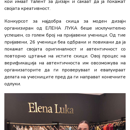
кои имаат талент за дизајн и сакаат да ја покажат
својата креативност.
Конкурсот за најдобра скица за моден дизајн
организиран од ЕЛЕНА ЛУКА беше исклучително
успешен, со голем број на пријавени ученици. Од тие
пријавени, 26 ученици беа одбрани и повикани да ја
покажат својата оригиналност и автентичност со
повторно цртање на истите скици. Овој процес на
верификација на автентичноста им овозможува на
организаторите да ги проверуваат и евалуираат
делата на учесниците пред да ги направат конечните
одлуки.