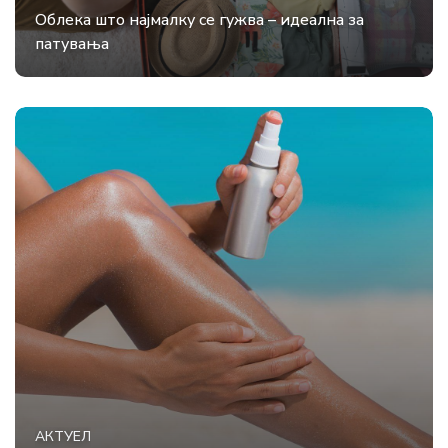
Облека што најмалку се гужва – идеална за
патувања
АКТУЕЛ