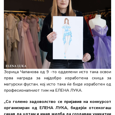
Зорица Чапанова од 9 -то одделени исто така освои
прва награда за најдобро изработена скица за
матурски фустан, кој исто така ќе биде изработен од
професионалниот тим на ЕЛЕНА ЛУКА.
„Со големо задоволство се пријавив на конкурсот
организиран од ЕЛЕНА ЛУКА, бидејќи отсекогаш
сакав да цртам и имав желба да создавам уникатни