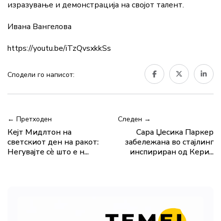
изразување и демонстрација на својот талент.
Ивана Вангелова
https://youtu.be/iTzQvsxkkSs
Сподели го написот:
← Претходен
Следен →
Кејт Мидлтон на
Сара Џесика Паркер
светскиот ден на ракот:
забележана во стајлинг
Негуваjте сè што е н...
инспириран од Кери...