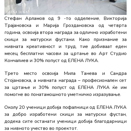
Стефан Арламов од 9 -то одделение, Викторија
Трајановска и Марија Гроздановска од четврта
година, освоија втора награда за одлично изработени
скици за матурски фустани. Како признание за
нивната креативност и труд, тие добиваат еден
месец бесплатни часови за цртање во Арт Студио
Кончалиев и 30% попуст од ЕЛЕНА ЛУКА.
Трето место освоија Мила Танева и Сандра
Стојановска, a нивната награда – професионален сет
за цртање и 30% попуст од ЕЛЕНА ЛУКА ќе им
помогне во понатамошното уметничко изразување.
Околу 20 ученици добија пофалници од ЕЛЕНА ЛУКА
за добро изработени скици за матурски фустан,
додека сите останати ученици добија благодарници
за нивното учество во проектот.