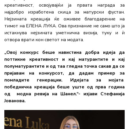
креативност, освојувајќи ја првата награда за
најдобро изработена скица за матурски фустан.
Нејзината креација ќе оживее благодарение на
тимот на ЕЛЕНА ЛУКА. Ова признание не само што ја
истакнува нејзината уметничка визија, туку и ѝ
отвора врати кон светот на модата.
„Овој конкурс беше навистина добра идеја да
поттикне креативност и кај матурантите и кај
полуматурантите и од таа гледна точка сакав да се
пријавам на конкурсот, да дадам пример за
помладите генерации. Идејата за мојата
победничка креација беше уште од прва година
од модна ревија на Шанел.“- изјави Стефанија
Јованова.