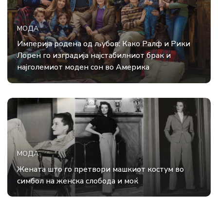
МОДА
Империја родена од љубов: Како Ралф и Рики
Лорен го изградија најстабилниот брак и
најголемиот моден сон во Америка
МОДА
Жената што го претвори машкиот костум во
симбол на женска слобода и моќ