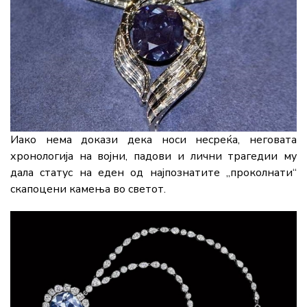
Иако нема докази дека носи несреќа, неговата
хронологија на војни, падови и лични трагедии му
дала статус на еден од најпознатите „проколнати“
скапоцени камења во светот.