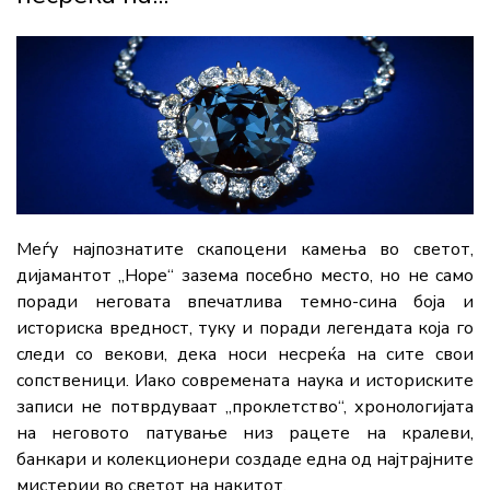
Меѓу најпознатите скапоцени камења во светот,
дијамантот „Hope“ зазема посебно место, но не само
поради неговата впечатлива темно-сина боја и
историска вредност, туку и поради легендата која го
следи со векови, дека носи несреќа на сите свои
сопственици. Иако современата наука и историските
записи не потврдуваат „проклетство“, хронологијата
на неговото патување низ рацете на кралеви,
банкари и колекционери создаде една од најтрајните
мистерии во светот на накитот.