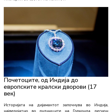
Почетоците, од Индија до
европските кралски дворови (17
век)
Историјата на дијамантот започнува во Индија,
најверојатно во рудниците на Голконда, регион