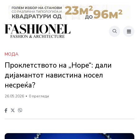
МОДА
Проклетството на „Hope“: дали
дијамантот навистина носел
несреќа?
26.05.2026
0 прегледи