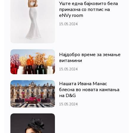
Уште една бајковито бела
приказна со потпис на
eNVy room
15.05.2024
Најдобро време за земање
витамини
15.05.2024
Нашата Ивана Манас
блесна во новата кампања
на D&G
15.05.2024