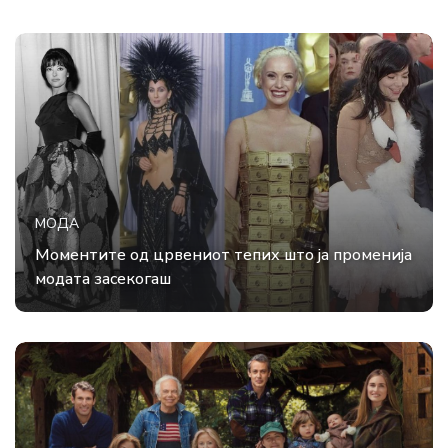
МОДА
Моментите од црвениот тепих што ја променија
модата засекогаш