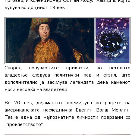
трговец и колекционер Султан Абдул Хамид
II
, кој го
купува во доцниот 19 век.
Според популарните приказни, по неговото
владеење следува политички пад и егзил, што
дополнително ја засилува легендата дека каменот
носи несреќа на владетели.
Во 20 век, дијамантот преминува во рацете на
американската наследничка Евелин Волш Меклин.
Таа е една од најпознатите личности поврзани со
„проклетството“.