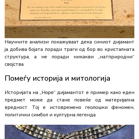
Научните анализи покажуваат дека синиот дијамант
ја добива бојата поради траги од бор во кристалната
структура, а не поради никакви „натприродни“
својства.
Помеѓу историја и митологија
Историјата на „Hope“ дијамантот е пример како еден
предмет може да стане повеќе од материјална
вредност. Тој е истовремено геолошки феномен,
политички симбол и културна легенда.