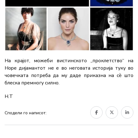
На крајот, можеби вистинското „проклетство“ на
Hope дијамантот не е во неговата историја туку во
човечката потреба да му даде приказна на сè што
блеска премногу силно.
Н.Т
Сподели го написот: