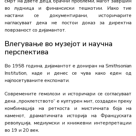
смрт на двете деца, брачни проблеми, маѓот завршин
во лудница и финансиски тешкотии. Иако тие
настани се документирани, историчарите
нагласуваат дека не постои доказ за директна
поврзаност со дијамантот.
Влегување во музејот и научна
перспектива
Во 1958 година, дијамантот е дониран на
Smithsonian
Institution
, каде и денес се чува како еден од
најпосетуваните експонати.
Современите гемолози и историчари се согласуваат
дека „проклетството“ е културен мит, создаден преку
комбинација на реткоста и мистичната боја на
каменот, драматичната историја на Француската
револуција, медиумски и книжевни интерпретации
во 19 и 20 век.