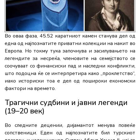
Во оваа фаза, 45.52 каратниот камен станува дел од
една од најпознатите приватни колекции на накит во
Европа. Но токму тука започнува и засилувањето на
легендите за несреќа, членовите на семејството се
соочуваат со финансиски пад и наследни конфликти,
што подоцна ќе се интерпретира како „проклетство“,
иако историски тоа е дел од пошироки економски
фактори на времето.
Трагични судбини и јавни легенди
(19–20 век)
Во следните децении, дијамантот менува повеќе
сопственици. Еден од најпознатите бил турскиот