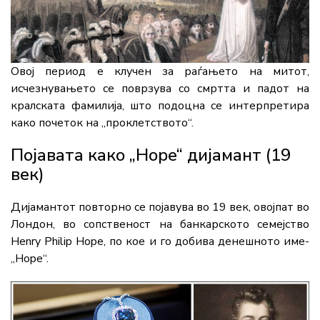
Овој период е клучен за раѓањето на митот,
исчезнувањето се поврзува со смртта и падот на
кралската фамилија, што подоцна се интерпретира
како почеток на „проклетството“.
Појавата како „Hope“ дијамант (19
век)
Дијамантот повторно се појавува во 19 век, овојпат во
Лондон, во сопственост на банкарското семејство
Henry Philip Hope
, по кое и го добива денешното име-
„Hope“.