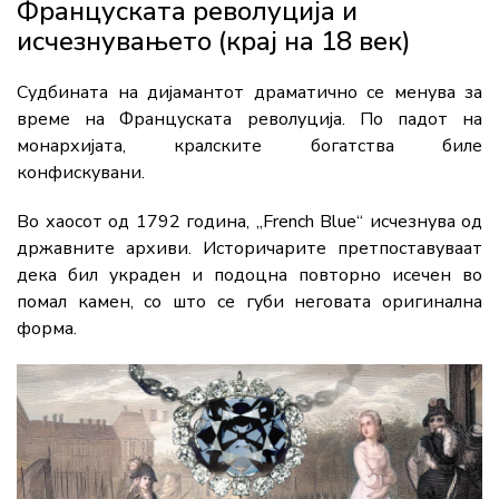
Француската револуција и
исчезнувањето (крај на 18 век)
Судбината на дијамантот драматично се менува за
време на Француската револуција. По падот на
монархијата, кралските богатства биле
конфискувани.
Во хаосот од 1792 година, „French Blue“ исчезнува од
државните архиви. Историчарите претпоставуваат
дека бил украден и подоцна повторно исечен во
помал камен, со што се губи неговата оригинална
форма.