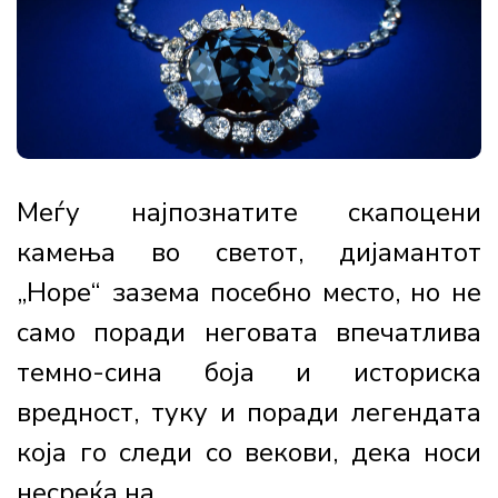
Меѓу најпознатите скапоцени
камења во светот, дијамантот
„Hope“ зазема посебно место, но не
само поради неговата впечатлива
темно-сина боја и историска
вредност, туку и поради легендата
која го следи со векови, дека носи
несреќа на...