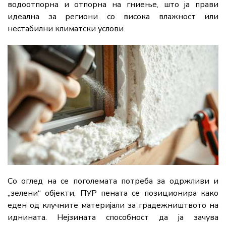
водоотпорна и отпорна на гниење, што ја прави
идеална за региони со висока влажност или
нестабилни климатски услови.
Со оглед на се поголемата потреба за одржливи и
„зелени“ објекти, ПУР пената се позиционира како
еден од клучните материјали за градежништвото на
иднината. Нејзината способност да ја зачува