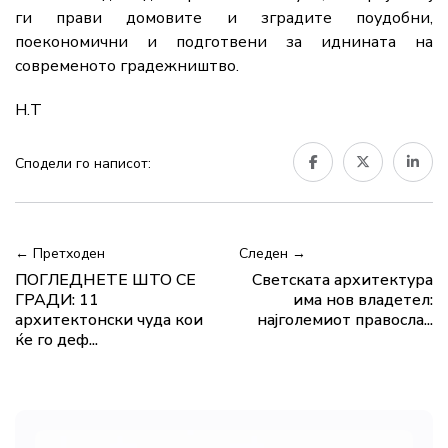
ги прави домовите и зградите поудобни,
поекономични и подготвени за иднината на
современото градежништво.
Н.Т
Сподели го написот:
← Претходен
Следен →
ПОГЛЕДНЕТЕ ШТО СЕ
Светската архитектура
ГРАДИ: 11
има нов владетел:
архитектонски чуда кои
најголемиот правосла...
ќе го деф...