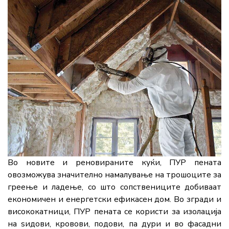
Во новите и реновираните куќи, ПУР пената
овозможува значително намалување на трошоците за
греење и ладење, со што сопствениците добиваат
економичен и енергетски ефикасен дом. Во згради и
висококатници, ПУР пената се користи за изолација
на ѕидови, кровови, подови, па дури и во фасадни