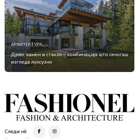
АРХИТЕКТУРА
Дрво, камен и стакло – комбинација што секогаш
изгледа луксузно
Следи нè