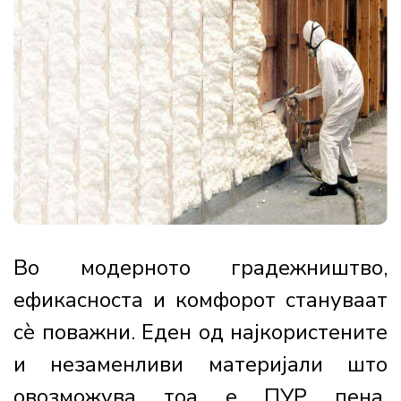
Во модерното градежништво,
ефикасноста и комфорот стануваат
сè поважни. Еден од најкористените
и незаменливи материјали што
овозможува тоа е ПУР пена,