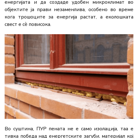
енергијата и да создаде удобен микроклимат во
објектите ја прави незаменлива, особено во време
кога трошоците за енергија растат, а еколошката
свест е сè повисока.
Во суштина, ПУР пената не е само изолација, таа е
тивка победа над енергетските загуби, материјал кој