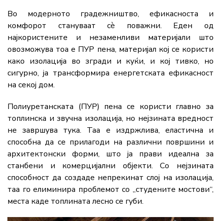
Во модерното градежништво, ефикасноста и
комфорот стануваат сè поважни. Еден од
најкористените и незаменливи материјали што
овозможува тоа е ПУР пена, материјал кој се користи
како изолација во згради и куќи, и кој тивко, но
сигурно, ја трансформира енергетската ефикасност
на секој дом.
Полиуретанската (ПУР) пена се користи главно за
топлинска и звучна изолација, но нејзината вредност
не завршува тука. Таа е издржлива, еластична и
способна да се прилагоди на различни површини и
архитектонски форми, што ја прави идеална за
станбени и комерцијални објекти. Со нејзината
способност да создаде непрекинат слој на изолација,
таа го елиминира проблемот со „студените мостови“,
места каде топлината лесно се губи.