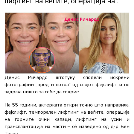
лифтинг на веѓите, операција на...
Денис Ричардс штотуку сподели искрени
фотографии „пред и потоа“ од својот фејслифт и не
задржа ништо за себе да сокрие.
На 55 години, актерката откри точно што направила:
фејслифт, темпорален лифтинг на веѓите, операција
на горните очни капаци, лифтинг на усни и
трансплантација на масти – сè изведено од д-р Бен
Талеи.