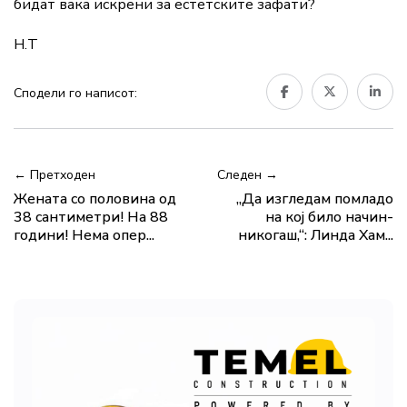
бидат вака искрени за естетските зафати?
Н.Т
Сподели го написот:
← Претходен
Следен →
Жената со половина од
„Да изгледам помладо
38 сантиметри! На 88
на кој било начин-
години! Нема опер...
никогаш,“: Линда Хам...