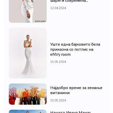
шарм и современа...
12.04.2024
Уште една бајковито бела
приказна со потпис на
eNVy room
15.05.2024
Најдобро време за земање
витамини
15.05.2024
Нашата Ивана Манас