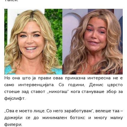
Но она што ја прави оваа приказна интересна не е
само интервенцијата. Со години, Денис цврсто
стоеше зад ставот „никогаш“ кога стануваше збор за
фејслифт.
„Ова е моето лице. Со него заработувам“, велеше таа –
држејќи се до минимален ботокс и многу малку
филери.