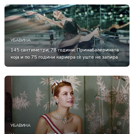
УБАВИНА
145 сантиметри, 78 години: Примабалерината
која и по 75 години кариера сè уште не запира
УБАВИНА