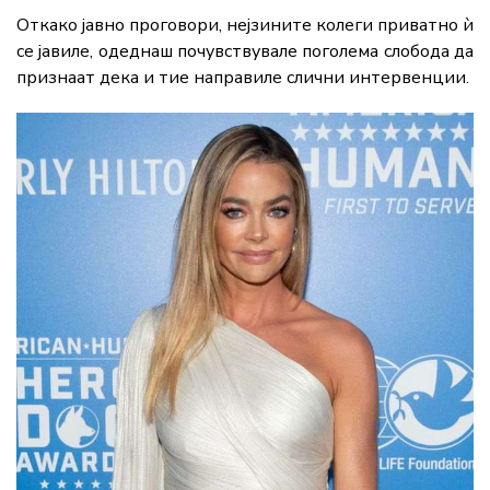
Откако јавно проговори, нејзините колеги приватно ѝ
се јавиле, одеднаш почувствувале поголема слобода да
признаат дека и тие направиле слични интервенции.