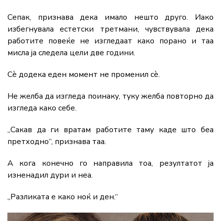
Сепак, признава дека имало нешто друго. Иако
избегнувала естетски третмани, чувствувала дека
работите повеќе не изгледаат како порано и таа
мисла ја следела цели две години.
Сè додека еден момент не променил сè.
Не желба да изгледа поинаку, туку желба повторно да
изгледа како себе.
„Сакав да ги вратам работите таму каде што беа
претходно“, признава таа.
А кога конечно го направила тоа, резултатот ја
изненадил дури и неа.
„Разликата е како ноќ и ден.“