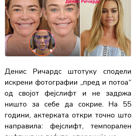
Денис Ричардс штотуку сподели
искрени фотографии „пред и потоа“
од својот фејслифт и не задржа
ништо за себе да сокрие. На 55
години, актерката откри точно што
направила: фејслифт, темпорален