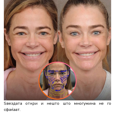
Ѕвездата откри и нешто што многумина не го
сфаќаат.