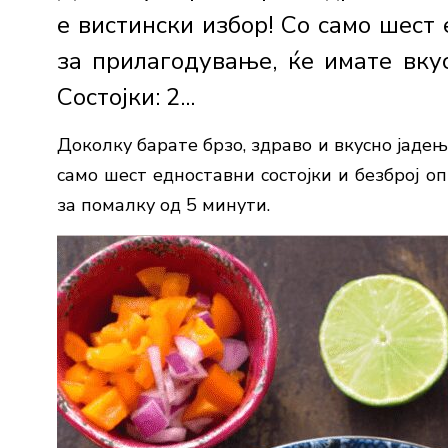
е вистински избор! Со само шест 
за прилагодување, ќе имате вку
Состојки: 2...
Доколку барате брзо, здраво и вкусно јадењ
само шест едноставни состојки и безброј о
за помалку од 5 минути.