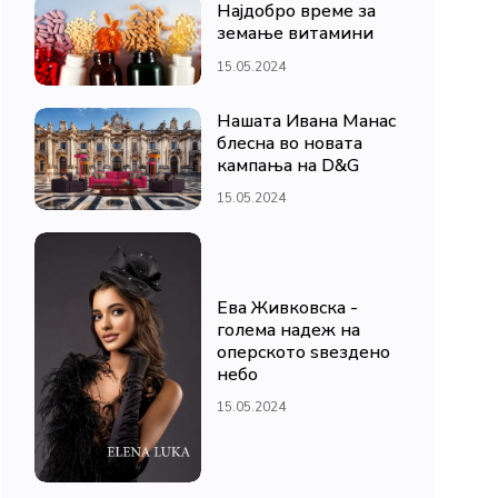
Најдобро време за
земање витамини
15.05.2024
Нашата Ивана Манас
блесна во новата
кампања на D&G
15.05.2024
Ева Живковска -
голема надеж на
оперското ѕвездено
небо
15.05.2024