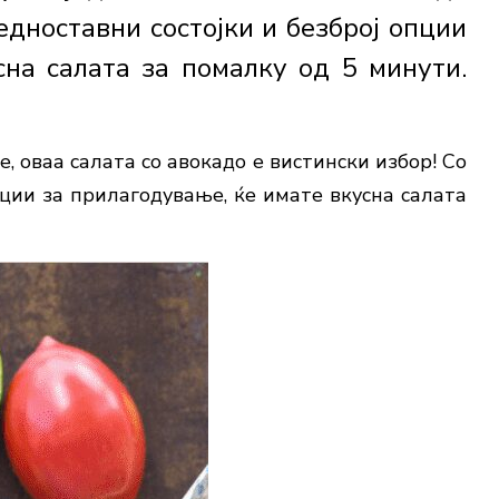
едноставни состојки и безброј опции
сна салата за помалку од 5 минути.
е, оваа салата со авокадо е вистински избор! Со
пции за прилагодување, ќе имате вкусна салата