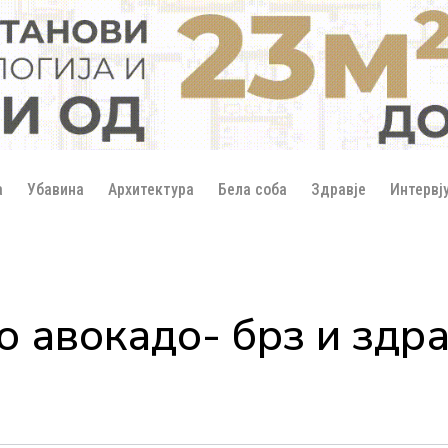
а
Убавина
Архитектура
Бела соба
Здравје
Интервј
со авокадо- брз и здр