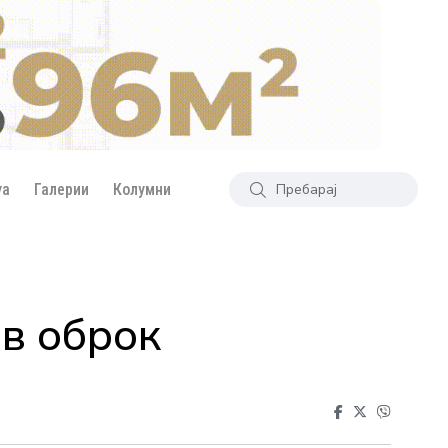
уа
Галерии
Колумни
ав оброк