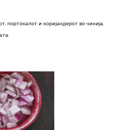
т, портокалот и коријандерот во чинија.
ата.