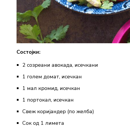
Состојки:
2 созреани авокада, исечкани
1 голем домат, исечкан
1 мал кромид, исечкан
1 портокал, исечкан
Свеж коријандер (по желба)
Сок од 1 лимета