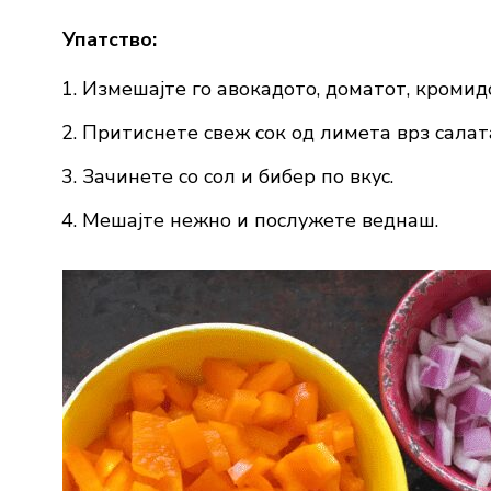
Упатство:
Измешајте го авокадото, доматот, кромидо
Притиснете свеж сок од лимета врз салат
Зачинете со сол и бибер по вкус.
Мешајте нежно и послужете веднаш.