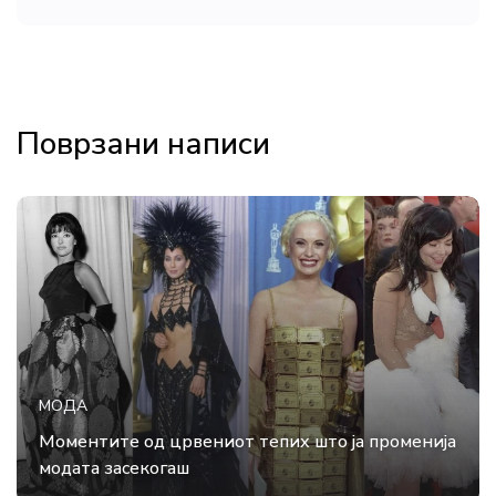
Поврзани написи
МОДА
Моментите од црвениот тепих што ја променија
модата засекогаш