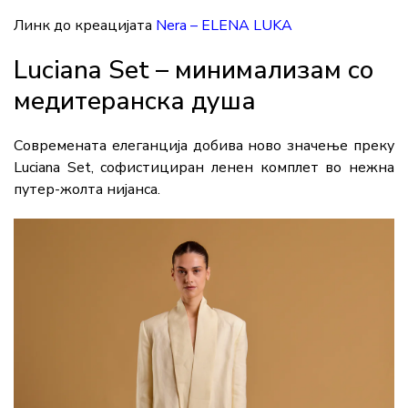
Линк до креацијата
Nera – ELENA LUKA
Luciana Set – минимализам со
медитеранска душа
Современата елеганција добива ново значење преку
Luciana Set, софистициран ленен комплет во нежна
путер-жолта нијанса.