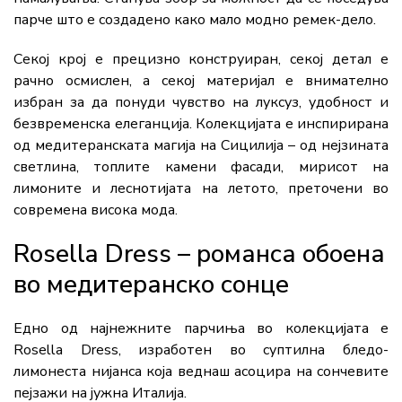
парче што е создадено како мало модно ремек-дело.
Секој крој е прецизно конструиран, секој детал е
рачно осмислен, а секој материјал е внимателно
избран за да понуди чувство на луксуз, удобност и
безвременска елеганција. Колекцијата е инспирирана
од медитеранската магија на Сицилија – од нејзината
светлина, топлите камени фасади, мирисот на
лимоните и леснотијата на летото, преточени во
современа висока мода.
Rosella Dress – романса обоена
во медитеранско сонце
Едно од најнежните парчиња во колекцијата е
Rosella Dress, изработен во суптилна бледо-
лимонеста нијанса која веднаш асоцира на сончевите
пејзажи на јужна Италија.