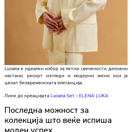
Luciana е идеален избор за летни свечености, деловни
настани, ресорт изгледи и модерни жени кои ја
ценат безвременската елеганција.
Линк до креацијата
Luciana Set – ELENA LUKA
Последна можност за
колекција што веќе испиша
моден успех