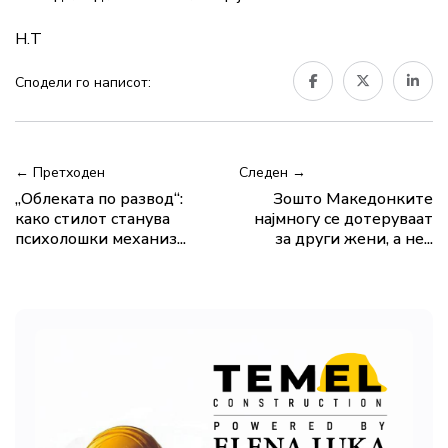
Н.Т
Сподели го написот:
← Претходен
Следен →
„Облеката по развод“:
Зошто Македонките
како стилот станува
најмногу се дотеруваат
психолошки механиз...
за други жени, а не...