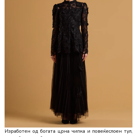
Изработен од богата црна чипка и повеќеслоен тул,