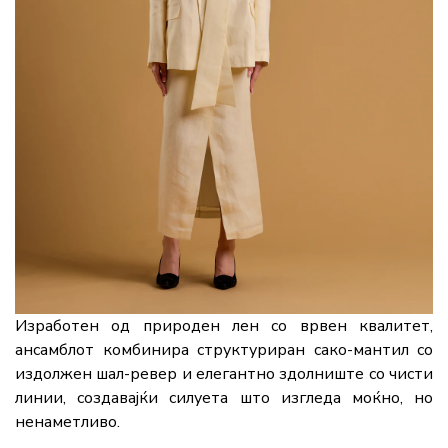
Изработен од природен лен со врвен квалитет,
ансамблот комбинира структуриран сако-мантил со
издолжен шал-ревер и елегантно здолниште со чисти
линии, создавајќи силуета што изгледа моќно, но
ненаметливо.