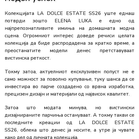
Колекцијата LA DOLCE ESTATE SS26 уште еднаш
потврди зошто ELENA LUKA е едно од
најпрепознатливите имиња на домашната модна
сцена. Огромниот интерес доведе речиси целата
колекција да биде распродадена за кратко време, а
преостанатите модели денес претставуваат
вистинска реткост.
Токму затоа, актуелниот ексклузивен попуст не е
само можност за поволно купување, туку шанса да се
инвестира во парче создадено со врвна изработка,
прецизен дизајн и материјали од највисок квалитет.
Затоа што модата минува, но вистински
дизајнираните парчиња остануваат. А токму такви се
последните креации од LA DOLCE ESTATE
SS26, облека што денес ја носите, а утре ја чувате
како дел од личната колекција.