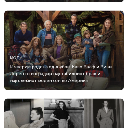
МОДА
Империја родена од љубов: Како Ралф и Рики
Лорен го изградија најстабилниот брак и
најголемиот моден сон во Америка