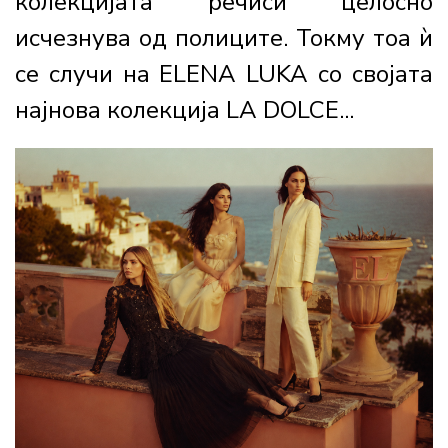
колекцијата речиси целосно
исчезнува од полиците. Токму тоа ѝ
се случи на ELENA LUKA со својата
најнова колекција LA DOLCE...