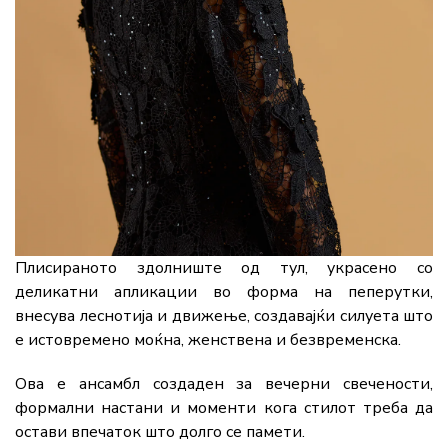
Плисираното здолниште од тул, украсено со
деликатни апликации во форма на пеперутки,
внесува леснотија и движење, создавајќи силуета што
е истовремено моќна, женствена и безвременска.
Ова е ансамбл создаден за вечерни свечености,
формални настани и моменти кога стилот треба да
остави впечаток што долго се памети.