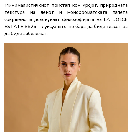
Минималистичкиот пристап кон кројот, природната
текстура на ленот и монохроматската палета
совршено ја доловуваат филозофијата на LA DOLCE
ESTATE SS26 – луксуз што не бара да биде гласен за
да биде забележан.