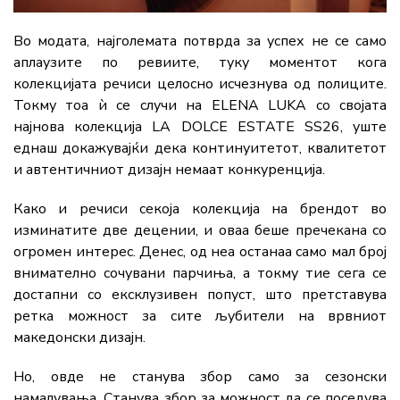
Во модата, најголемата потврда за успех не се само
аплаузите по ревиите, туку моментот кога
колекцијата речиси целосно исчезнува од полиците.
Токму тоа ѝ се случи на ELENA LUKA со својата
најнова колекција LA DOLCE ESTATE SS26, уште
еднаш докажувајќи дека континуитетот, квалитетот
и автентичниот дизајн немаат конкуренција.
Како и речиси секоја колекција на брендот во
изминатите две децении, и оваа беше пречекана со
огромен интерес. Денес, од неа останаа само мал број
внимателно сочувани парчиња, а токму тие сега се
достапни со ексклузивен попуст, што претставува
ретка можност за сите љубители на врвниот
македонски дизајн.
Но, овде не станува збор само за сезонски
намалувања. Станува збор за можност да се поседува