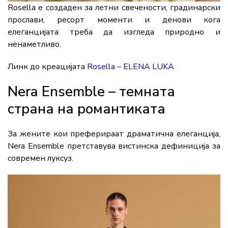
Rosella е создаден за летни свечености, градинарски
прослави, ресорт моменти и денови кога
елеганцијата треба да изгледа природно и
ненаметливо.
Линк до креацијата
Rosella – ELENA LUKA
Nera Ensemble – темната
страна на романтиката
За жените кои преферираат драматична елеганција,
Nera Ensemble претставува вистинска дефиниција за
современ луксуз.