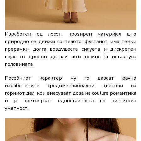
Изработен од лесен, проѕирен материјал што
природно се движи со телото, фустанот има тенки
прерамки, долга воздушеста силуета и дискретен
појас со дрвени детали што нежно ја истакнува
половината.
Посебниот карактер му го даваат рачно
изработените тродимензионални цветови на
горниот дел, кои внесуваат доза на couture романтика
и ја претвораат едноставноста во вистинска
уметност.