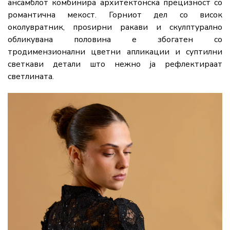
ансамблот комбинира архитектонска прецизност со
романтична мекост. Горниот дел со висок
околувратник, проѕирни ракави и скулптурално
обликувана половина е збогатен со
тродимензионални цветни апликации и суптилни
светкави детали што нежно ја рефлектираат
светлината.