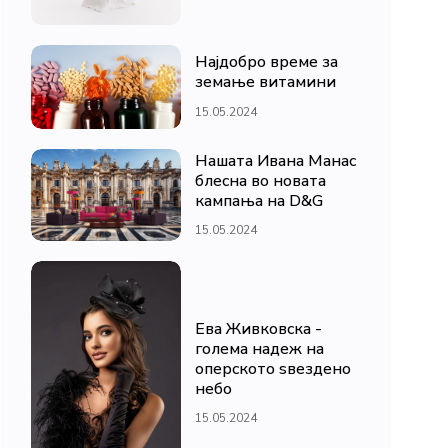
Најдобро време за
земање витамини
15.05.2024
Нашата Ивана Манас
блесна во новата
кампања на D&G
15.05.2024
Ева Живковска -
голема надеж на
оперското ѕвездено
небо
15.05.2024