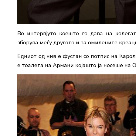
Во интервјуто коешто го дава на колегат
зборува меѓу другото и за омилените креац
Едниот од нив е фустан со потпис на Карол
е тоалета на Армани којашто ја носеше на О