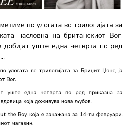
аметиме по улогата во трилогијата за
ката насловна на британскиот Вог.
 добијат уште една четврта по ред
..
по улогата во трилогијата за Бриџит Џонс, ја
т Вог.
ат уште една четврта по ред приказна за
о вдовица која доживува нова љубов.
ut the Boy, која е закажана за 14-ти февруари,
иот магазин.