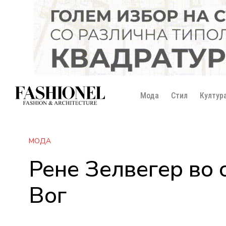
Мода
Стил
Култур
МОДА
Рене Зелвегер во 
Вог