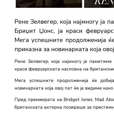
Рене Зелвегер, која најмногу ја п
Бриџит Џонс, ја краси февруарс
Мега успешните продолженија ќе
приказна за новинарката која овој.
Рене Зелвегер, која најмногу ја паметиме 
краси февруарската насловна на британскио
Мега успешните продолженија ќе добиј
новинарката која овој пат ќе ја видиме как
Пред премиерата на Bridget Jones: Mad Abo
британската актерка позираше за престижн