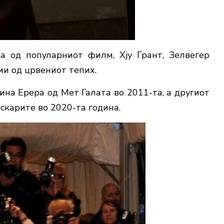
а од популарниот филм, Хју Грант, Зелвегер
ии од црвениот тепих.
ина Ерера од Мет Галата во 2011-та, а другиот
скарите во 2020-та година.