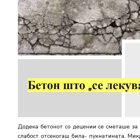
Додека бетонoт со децении се сметаше за с
слабост отсекогаш била- пукнатината. Мик