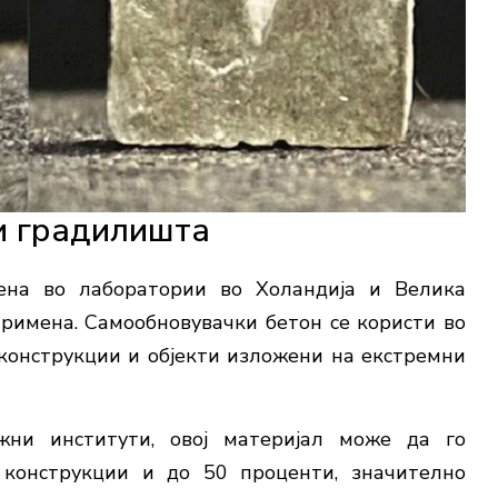
и градилишта
ена во лаборатории во Холандија и Велика
примена. Самообновувачки бетон се користи во
 конструкции и објекти изложени на екстремни
жни институти, овој материјал може да го
конструкции и до 50 проценти, значително