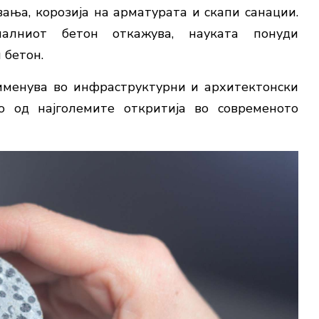
ања, корозија на арматурата и скапи санации.
лниот бетон откажува, науката понуди
 бетон.
рименува во инфраструктурни и архитектонски
о од најголемите откритија во современото