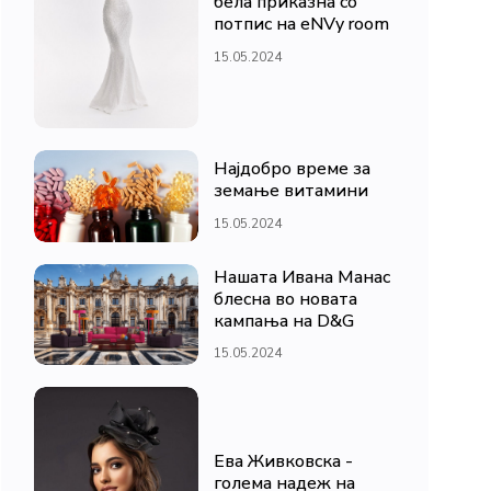
бела приказна со
потпис на eNVy room
15.05.2024
Најдобро време за
земање витамини
15.05.2024
Нашата Ивана Манас
блесна во новата
кампања на D&G
15.05.2024
Ева Живковска -
голема надеж на