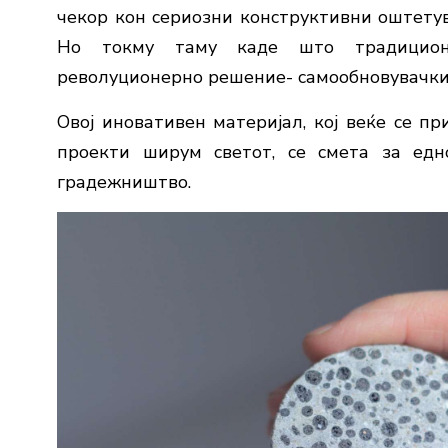
чекор кон сериозни конструктивни оштетув
Но токму таму каде што традициона
револуционерно решение- самообновувачки
Овој иновативен материјал, кој веќе се п
проекти ширум светот, се смета за едн
градежништво.