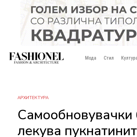
Мода
Стил
Култур
АРХИТЕКТУРА
Самообновувачки б
лекува пукнатинит