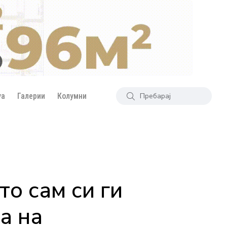
уа
Галерии
Колумни
о сам си ги
а на