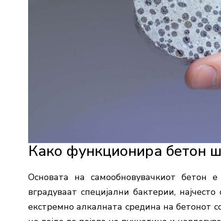
Како функционира бетон шт
Основата на самообновувачкиот бетон е 
вградуваат специјални бактерии, најчесто 
екстремно алкалната средина на бетонот со