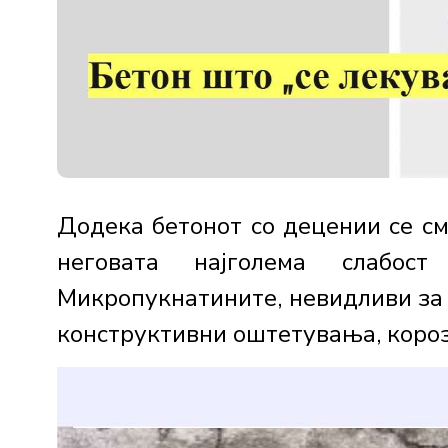
Додека бетонoт со децении се см
неговата најголема слабост
Микропукнатините, невидливи за 
конструктивни оштетувања, корози