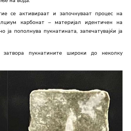
ање на вода.
тие се активираат и започнуваат процес на
алциум карбонат – материјал идентичен на
о ја пополнува пукнатината, запечатувајќи ја
и затвора пукнатините широки до неколку