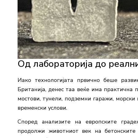
Од лабораторија до реалн
Иако технологијата првично беше разви
Британија, денес таа веќе има практична 
мостови, тунели, подземни гаражи, морски
временски услови.
Според анализите на европските граде
продолжи животниот век на бетонските 