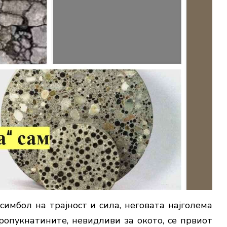
имбол на трајност и сила, неговата најголема
ропукнатините, невидливи за окото, се првиот