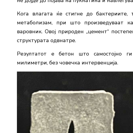
не дојде до појава на пукнатина и навлегув
Кога влагата ќе стигне до бактериите, 
метаболизам, при што произведуваат к
варовник. Овој природен „цемент“ постепен
структурата одвнатре.
Резултатот е бетон што самостојно г
милиметри, без човечка интервенција.