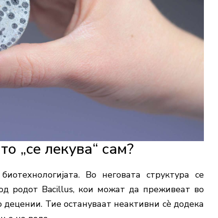
о „се лекува“ сам?
биотехнологијата. Во неговата структура се
од родот Bacillus, кои можат да преживеат во
 децении. Тие остануваат неактивни сè додека