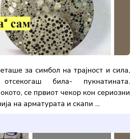
еташе за симбол на трајност и сила,
 отсекогаш била- пукнатината.
окото, се првиот чекор кон сериозни
ја на арматурата и скапи ...