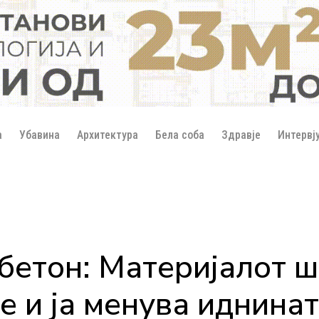
а
Убавина
Архитектура
Бела соба
Здравје
Интервј
етон: Материјалот шт
е и ја менува иднинат