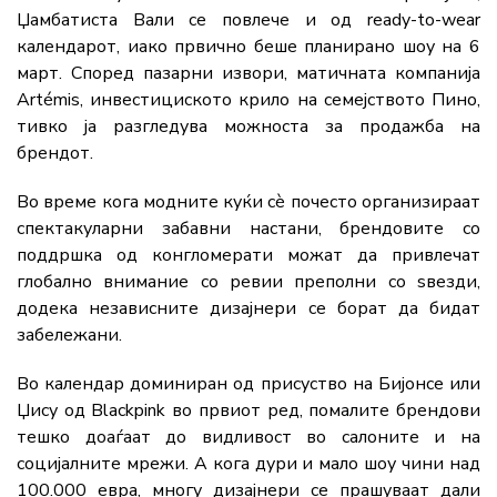
Џамбатиста Вали се повлече и од ready-to-wear
календарот, иако првично беше планирано шоу на 6
март. Според пазарни извори, матичната компанија
Artémis, инвестициското крило на семејството Пино,
тивко ја разгледува можноста за продажба на
брендот.
Во време кога модните куќи сè почесто организираат
спектакуларни забавни настани, брендовите со
поддршка од конгломерати можат да привлечат
глобално внимание со ревии преполни со ѕвезди,
додека независните дизајнери се борат да бидат
забележани.
Во календар доминиран од присуство на Бијонсе или
Џису од Blackpink во првиот ред, помалите брендови
тешко доаѓаат до видливост во салоните и на
социјалните мрежи. А кога дури и мало шоу чини над
100.000 евра, многу дизајнери се прашуваат дали