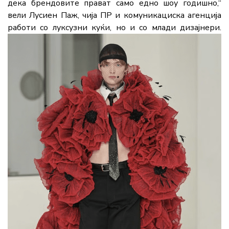
дека брендовите прават само едно шоу годишно,“
вели Лусиен Паж, чија ПР и комуникациска агенција
работи со луксузни куќи, но и со млади дизајнери.