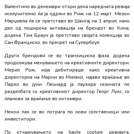
Валентино во декември откри дека наредната ревија
исклучително ќе ја одржи во Рим, на 12 март. Мезон
Марџиела ќе се претстави во Шангај на 1 април, како
дел од поширока активација на брендот во Кина,
додека Том Браун ја претстави својата колекција во
Сан Франциско, во пресрет на Супербоул.
Други брендови се во транзициска фаза, додека
продолжува менувањето на креативните директори.
Мерил Рож, која дебитираше како креативна
директорка на Марни во Милано, најави враќање во
Париз во јуни. Леонард ја паузира сезоната по
разделбата со креативниот директор Георг Лукс, со
планови за враќање во октомври.
Некои пак се во потрага по нови сопственици или
инвеститори.
По откажувањето на haute couture ревијата,