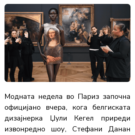
Модната недела во Париз започна
официјано вчера, кога белгиската
дизајнерка Џули Кегел приреди
извонредно шоу, Стефани Данан