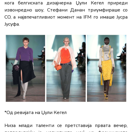
кога белгиската дизајнерка Џули Кегел приреди
извонредно шоу, Стефани Данан триумфираше со
CO, а највпечатливиот момент на IFM го имаше Јусра
Јусуфа.
*Од ревијата на Џули Кегел
Низа млади таленти се претставија првата вечер,