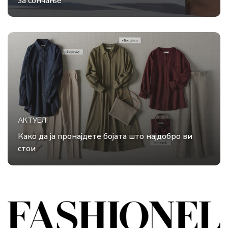
за сончање
АКТУЕЛ
Како да ја пронајдете бојата што најдобро ви
стои