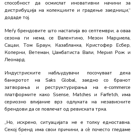
способност да осмислат иновативни начини за
дистрибуција на колекциите и градење заедници,“
додаде тој.
Меѓу брендовите што настапија во септември, а оваа
сезона ги нема, се Валентино, Мезон Марџиела,
Сацаи, Том Браун, Казабланка, Кристофер Есбер,
Коперни, Ветеман, Џамбатиста Вали, Мерил Рож и
Леонард.
Индустриските набљудувачи посочуваат дека
банкротот на Saks Global, заедно со бранoт
затворања и реструктурирања на е-commerce
платформите како Ssense, Matches и Farfetch, има
сериозно влијание врз одлуката на независните
брендови да се повлечат од ревиската трка.
„Но, искрено, ситуацијата не е толку едноставна.
Секој бренд има свои причини, а сè почесто гледаме