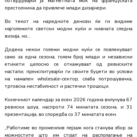
потврдувајќи ја магнетната моќ на француската
престолнина да привлече млади дизајнери.
Во текот на наредните денови ќе ги видиме
најголемите светски модни куќи и нивната следна
визија, но...
Додека некои големи модни куќи се повлекуваат
само за една сезона, голем број млади и независни
етикети целосно се откажуваат од ревиските
настапи, преиспитувајќи ги своите буџети во услови
на намален wholesale-сектор, слаба потрошувачка,
трговска нестабилност и растечки трошоци.
Конечниот календар за есен 2026 година вклучува 67
ревиски шоуа, наспроти 74 минатата сезона, и 31
презентација, во споредба со 37 минатата есен.
„Работиме во променлив пејзаж кога станува збор за
можностите што им стојат на располагање на