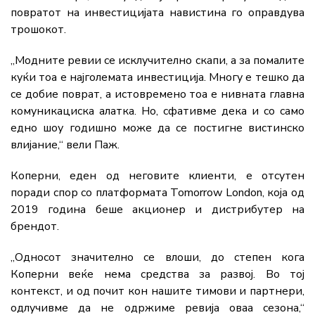
повратот на инвестицијата навистина го оправдува
трошокот.
„Модните ревии се исклучително скапи, а за помалите
куќи тоа е најголемата инвестиција. Многу е тешко да
се добие поврат, а истовремено тоа е нивната главна
комуникациска алатка. Но, сфативме дека и со само
едно шоу годишно може да се постигне вистинско
влијание,“ вели Паж.
Коперни, еден од неговите клиенти, е отсутен
поради спор со платформата Tomorrow London, која од
2019 година беше акционер и дистрибутер на
брендот.
„Односот значително се влоши, до степен кога
Коперни веќе нема средства за развој. Во тој
контекст, и од почит кон нашите тимови и партнери,
одлучивме да не одржиме ревија оваа сезона,“