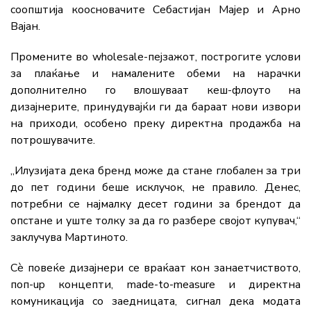
соопштија коосновачите Себастијан Мајер и Арно
Вајан.
Промените во wholesale-пејзажот, построгите услови
за плаќање и намалените обеми на нарачки
дополнително го влошуваат кеш-флоуто на
дизајнерите, принудувајќи ги да бараат нови извори
на приходи, особено преку директна продажба на
потрошувачите.
„Илузијата дека бренд може да стане глобален за три
до пет години беше исклучок, не правило. Денес,
потребни се најмалку десет години за брендот да
опстане и уште толку за да го разбере својот купувач,“
заклучува Мартиното.
Сè повеќе дизајнери се враќаат кон занаетчиството,
поп-up концепти, made-to-measure и директна
комуникација со заедницата, сигнал дека модата