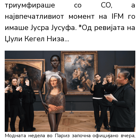
триумфираше со CO, а
највпечатливиот момент на IFM го
имаше Јусра Јусуфа. *Од ревијата на
Џули Кегел Низа...
Модната недела во Париз започна официјано вчера,