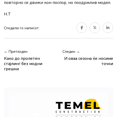
повторно се движи кон поспор, но поодржлив модел.
Н.Т
Сподели го написот:
← Претходен
Следен →
Како до пролетен
И оваа сезона ќе носиме
стајлинг без модни
точки
грешки