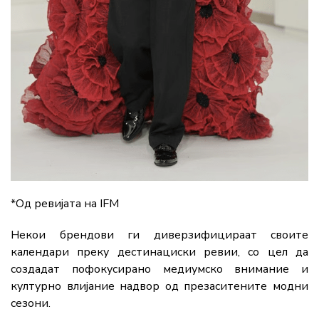
*Од ревијата на IFM
Некои брендови ги диверзифицираат своите
календари преку дестинациски ревии, со цел да
создадат пофокусирано медиумско внимание и
културно влијание надвор од презаситените модни
сезони.