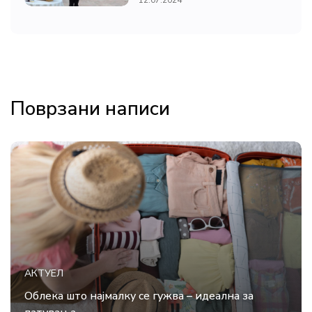
Поврзани написи
АКТУЕЛ
Облека што најмалку се гужва – идеална за