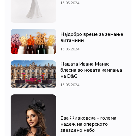
15.05.2024
Најдобро време за земање
витамини
15.05.2024
Нашата Ивана Манас
блесна во новата кампања
на D&G
15.05.2024
Ева Живковска - голема
надеж на оперското
ѕвездено небо