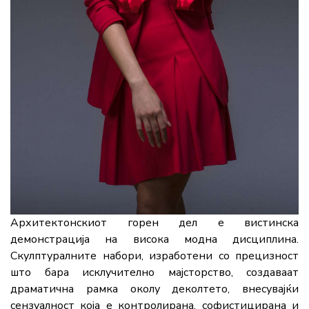
Архитектонскиот горен дел е вистинска
демонстрација на висока модна дисциплина.
Скулптуралните набори, изработени со прецизност
што бара исклучително мајсторство, создаваат
драматична рамка околу деколтето, внесувајќи
сензуалност која е контролирана, софистицирана и