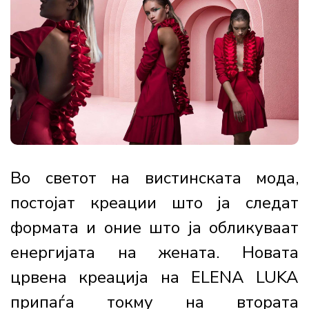
Во светот на вистинската мода,
постојат креации што ја следат
формата и оние што ја обликуваат
енергијата на жената. Новата
црвена креација на ELENA LUKA
припаѓа токму на втората