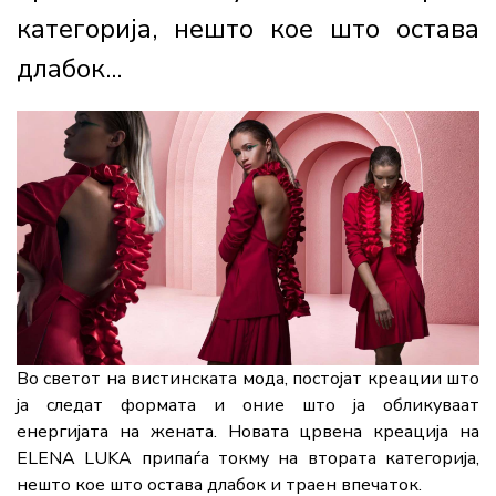
категорија, нешто кое што остава
длабок...
Во светот на вистинската мода, постојат креации што
ја следат формата и оние што ја обликуваат
енергијата на жената. Новата црвена креација на
ELENA LUKA припаѓа токму на втората категорија,
нешто кое што остава длабок и траен впечаток.