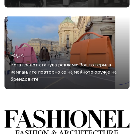
МОДА
Кога градот станува реклама: Зошто герила
кампањите повторно се најмоќното оружје на
брендовите