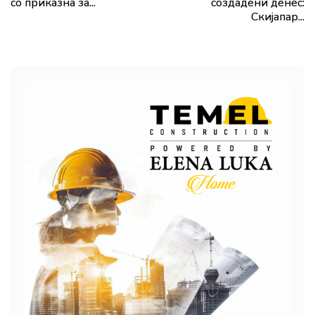
со приказна за...
создадени денес:
Скијапар...