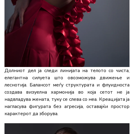
Долниот дел ја следи линијата на телото со чиста,
елегантна силуета што овозможува движење и
леснотија. Балансот меѓу структурата и флуидноста
создава визуелна хармонија во која сетот не ја
надвладува жената, туку се слева со неа. Креацијата ја
нагласува фигурата без агресија, оставајќи простор
карактерот да зборува.