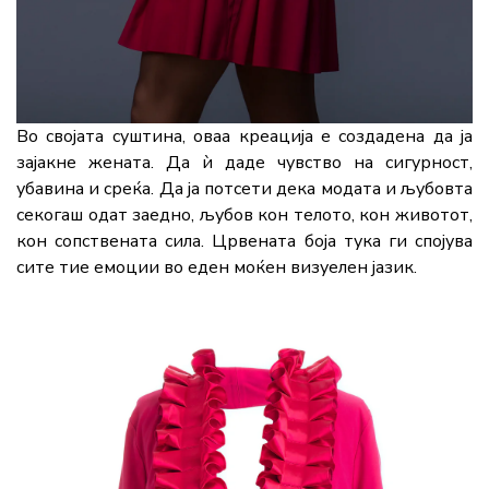
Во својата суштина, оваа креација е создадена да ја
зајакне жената. Да ѝ даде чувство на сигурност,
убавина и среќа. Да ја потсети дека модата и љубовта
секогаш одат заедно, љубов кон телото, кон животот,
кон сопствената сила. Црвената боја тука ги спојува
сите тие емоции во еден моќен визуелен јазик.