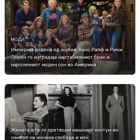
МОДА
Империја родена од љубов: Како Ралф и Рики
Лорен го изградија најстабилниот брак и
најголемиот моден сон во Америка
МОДА
Жената што го претвори машкиот костум во
симбол на женска слобода и моќ