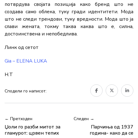
потврдува својата позиција како бренд што не
создава само облека, туку гради идентитети. Мода
што не следи трендови, туку вредности. Мода што ја
слави жената, токму таква каква што е, силна,
достоинствена и непобедлива.
Линк од сетот
Gia – ELENA LUKA
Н.Т
Сподели го написот:
← Претходен
Следен →
Џоли го разби митот за
Парчиња од 1937
гламурот: црвен тепих
година- како да се