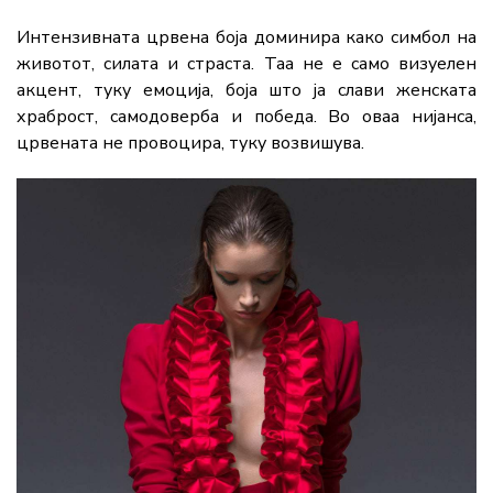
Интензивната црвена боја доминира како симбол на
животот, силата и страста. Таа не е само визуелен
акцент, туку емоција, боја што ја слави женската
храброст, самодоверба и победа. Во оваа нијанса,
црвената не провоцира, туку возвишува.