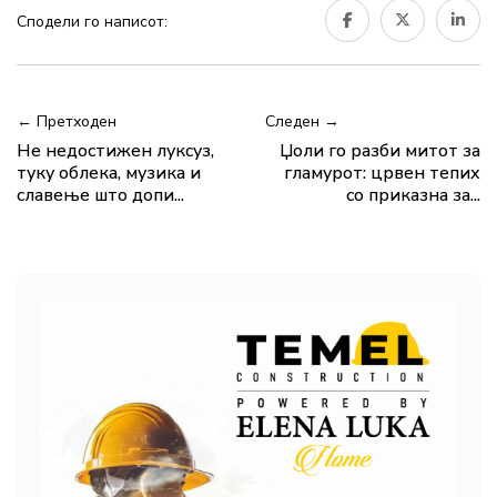
Сподели го написот:
← Претходен
Следен →
Не недостижен луксуз,
Џоли го разби митот за
туку облека, музика и
гламурот: црвен тепих
славење што допи...
со приказна за...