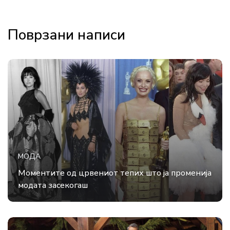
Поврзани написи
МОДА
Моментите од црвениот тепих што ја променија
модата засекогаш