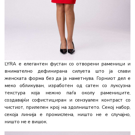
LYRA е елегантен фустан со отворени раменици и
внимателно дефинирана силуета што ја слави
женската форма без да ја наметнува. Горниот дел е
меко обликуван, изработен од сатен со луксузна
текстура која нежно паѓа околу рамениците,
создавајќи софистициран и сензуален контраст со
чистиот, прилепен крој на здолништето. Секој набор,
секоја линија е промислена, ништо не е случајно,
ништо не е вишок.