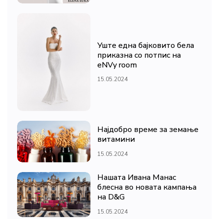
Уште една бајковито бела
приказна со потпис на
eNVy room
15.05.2024
Најдобро време за земање
витамини
15.05.2024
Нашата Ивана Манас
блесна во новата кампања
на D&G
15.05.2024