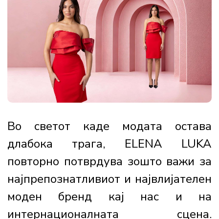
Во светот каде модата остава
длабока трага, ELENA LUKA
повторно потврдува зошто важи за
најпрепознатливиот и највлијателен
моден бренд кај нас и на
интернационалната сцена.