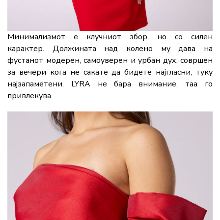
Минимализмот е клучниот збор, но со силен
карактер. Должината над колено му дава на
фустанот модерен, самоуверен и урбан дух, совршен
за вечери кога не сакате да бидете најгласни, туку
најзапаметени. LYRA не бара внимание, таа го
привлекува.