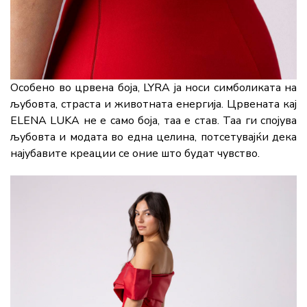
Особено во црвена боја, LYRA ја носи симболиката на
љубовта, страста и животната енергија. Црвената кај
ELENA LUKA не е само боја, таа е став. Таа ги спојува
љубовта и модата во една целина, потсетувајќи дека
најубавите креации се оние што будат чувство.