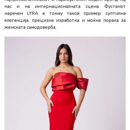
нас и на интернационалната сцена. Фустанот
наречен LYRA е токму таков пример: суптилна
елеганција, прецизна изработка и моќна порака за
женската самодоверба.