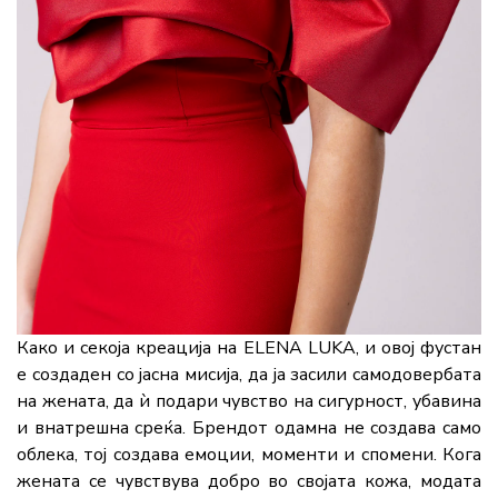
Како и секоја креација на ELENA LUKA, и овој фустан
е создаден со јасна мисија, да ја засили самодовербата
на жената, да ѝ подари чувство на сигурност, убавина
и внатрешна среќа. Брендот одамна не создава само
облека, тој создава емоции, моменти и спомени. Кога
жената се чувствува добро во својата кожа, модата