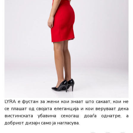
LYRA е фустан за жени кои знаат што сакаат, кои не
се плашат од својата елеганција и кои веруваат дека
вистинската убавина секогаш доаѓа однатре, а
добриот дизајн само ја нагласува.