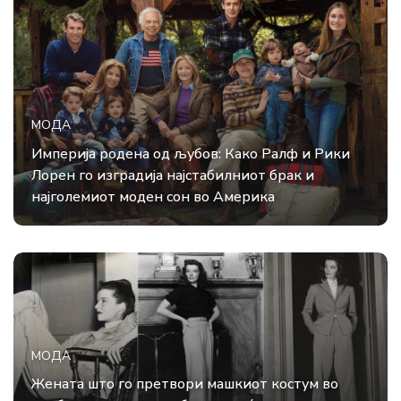
МОДА
Империја родена од љубов: Како Ралф и Рики
Лорен го изградија најстабилниот брак и
најголемиот моден сон во Америка
МОДА
Жената што го претвори машкиот костум во