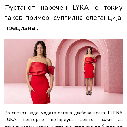
Фустанот наречен LYRA е токму
таков пример: суптилна елеганција,
прецизна...
Во светот каде модата остава длабока трага, ELENA
LUKA повторно потврдува зошто важи за
најпрепознатливиот и највлијателен моден бренд кај