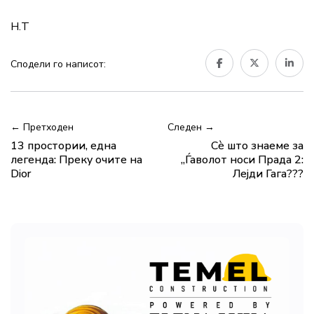
Н.Т
Сподели го написот:
← Претходен
Следен →
13 простории, една
Сè што знаеме за
легенда: Преку очите на
„Ѓаволот носи Прада 2:
Dior
Лејди Гага???