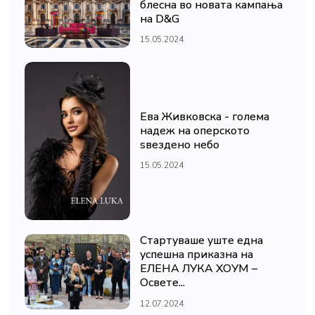
блесна во новата кампања
на D&G
15.05.2024
Ева Живковска - голема
надеж на оперското
ѕвездено небо
15.05.2024
Стартуваше уште една
успешна приказна на
ЕЛЕНА ЛУКА ХОУМ –
Освете...
12.07.2024