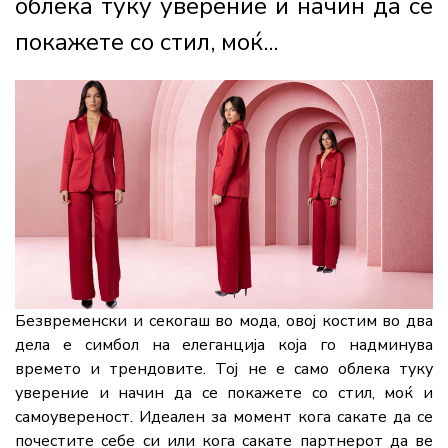
облека туку уверение и начин да се
покажете со стил, моќ...
Безвременски и секогаш во мода, овој костим во два
дела е симбол на елеганција која го надминува
времето и трендовите. Тој не е само облека туку
уверение и начин да се покажете со стил, моќ и
самоувереност. Идеален за момент кога сакате да се
почестите себе си или кога сакате партнерот да ве