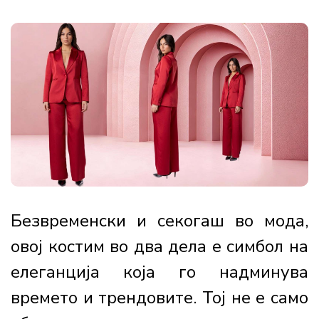
Безвременски и секогаш во мода,
овој костим во два дела е симбол на
елеганција која го надминува
времето и трендовите. Тој не е само