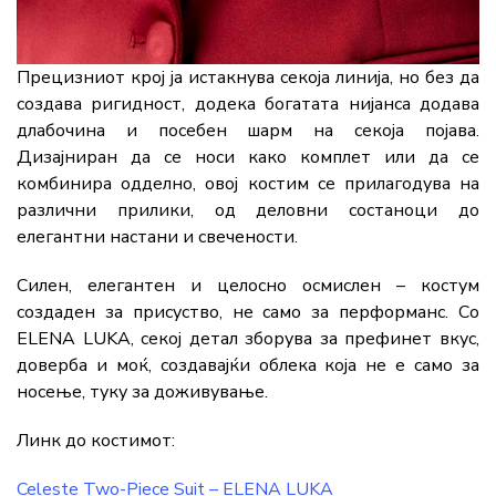
Прецизниот крој ја истакнува секоја линија, но без да
создава ригидност, додека богатата нијанса додава
длабочина и посебен шарм на секоја појава.
Дизајниран да се носи како комплет или да се
комбинира одделно, овој костим се прилагодува на
различни прилики, од деловни состаноци до
елегантни настани и свечености.
Силен, елегантен и целосно осмислен – костум
создаден за присуство, не само за перформанс. Со
ELENA LUKA, секој детал зборува за префинет вкус,
доверба и моќ, создавајќи облека која не е само за
носење, туку за доживување.
Линк до костимот:
Celeste Two-Piece Suit – ELENA LUKA