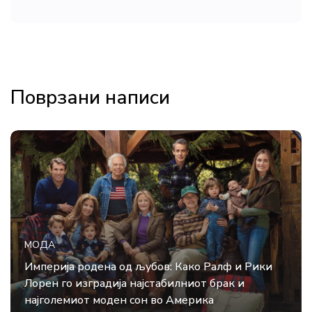
Поврзани написи
МОДА
Империја родена од љубов: Како Ралф и Рики
Лорен го изградија најстабилниот брак и
најголемиот моден сон во Америка