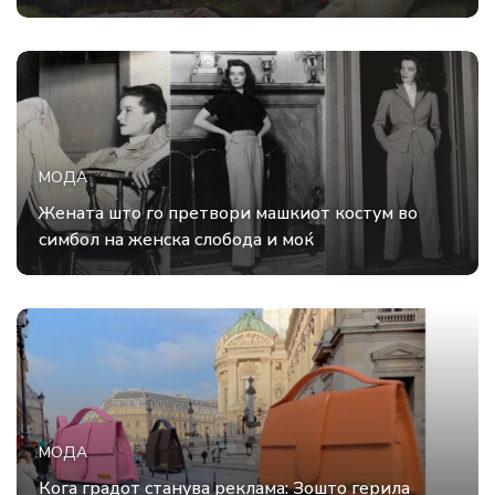
МОДА
Жената што го претвори машкиот костум во
симбол на женска слобода и моќ
МОДА
Кога градот станува реклама: Зошто герила