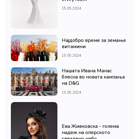
15.05.2024
Најдобро време за земање
витамини
15.05.2024
Нашата Ивана Манас
блесна во новата кампања
на D&G
15.05.2024
Ева Живковска - голема
надеж на оперското
ѕвездено небо