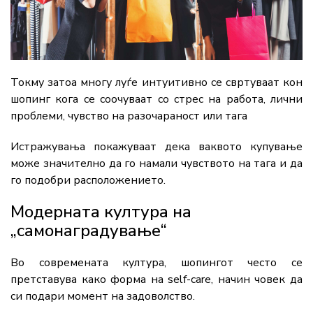
Токму
затоа
многу
луѓе
интуитивно
се
свртуваат
кон
шопинг
кога
се
соочуваат
со
стрес
на
работа,
лични
проблеми,
чувство
на
разочараност
или
тага
Истражувања
покажуваат
дека
ваквото
купување
може
значително
да
го
намали
чувството
на
тага
и
да
го
подобри
расположението.
Модерната
култура
на
„
самонаградување“
Во
современата
култура,
шопингот
често
се
претставува
како
форма
на
self-
care,
начин
човек
да
си
подари
момент
на
задоволство.