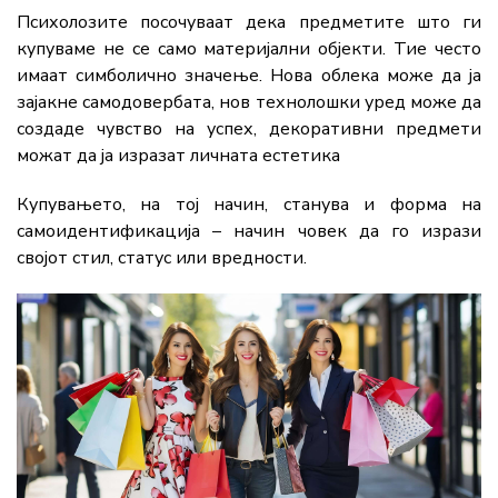
Психолозите
посочуваат
дека
предметите
што
ги
купуваме
не
се
само
материјални
објекти.
Тие
често
имаат
симболично
значење. Н
ова
облека
може
да
ја
зајакне
самодовербата,
нов
технолошки
уред
може
да
создаде
чувство
на
успех,
декоративни
предмети
можат
да
ја
изразат
личната
естетика
Купувањето,
на
тој
начин,
станува
и
форма
на
самоидентификација
–
начин
човек
да
го
изрази
својот
стил,
статус
или
вредности.