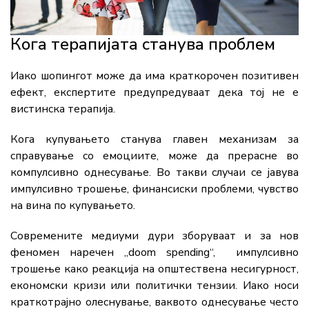
Кога
терапијата
станува
проблем
Иако
шопингот
може
да
има
краткорочен
позитивен
ефект,
експертите
предупредуваат
дека
тој
не
е
вистинска
терапија.
Кога
купувањето
станува
главен
механизам
за
справување
со
емоциите
,
може
да
прерасне
во
компулсивно
однесување.
Во
такви
случаи
се
јавува
импулсивно
трошење,
финансиски
проблеми,
чувство
на
вина
по
купувањето.
Современите
медиуми
дури
зборуваат
и
за
нов
феномен
наречен
„
doom
spending“,
импулсивно
трошење
како
реакција
на
општествена
несигурност,
економски
кризи
или
политички
тензии.
Иако
носи
краткотрајно
олеснување,
ваквото
однесување
често