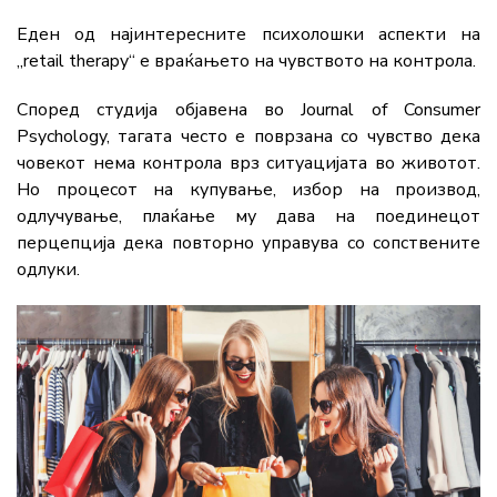
Еден
од
најинтересните
психолошки
аспекти
на
„
retail
therapy“
е
враќањето
на
чувството
на
контрола
.
Според
студија
објавена
во
Journal
of
Consumer
Psychology
,
тагата
често
е
поврзана
со
чувство
дека
човекот
нема
контрола
врз
ситуацијата
во
животот.
Но
процесот
на
купување,
избор
на
производ,
одлучување,
плаќање
му
дава
на
поединецот
перцепција
дека
повторно
управува
со
сопствените
одлуки
.