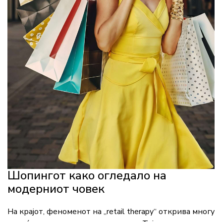
Шопингот
како
огледало
на
модерниот
човек
На
крајот,
феноменот
на „
retail
therapy“
открива
многу