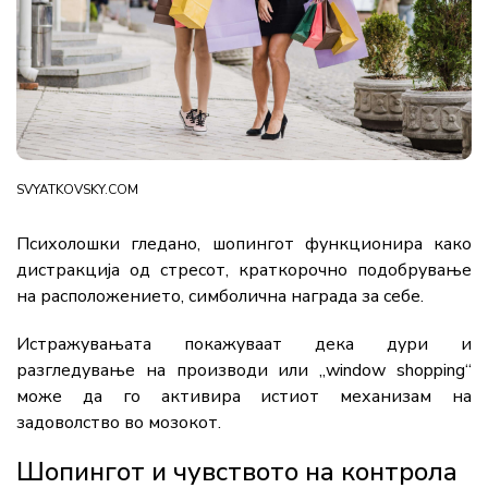
SVYATKOVSKY.COM
Психолошки
гледано,
шопингот
функционира
како
дистракција
од
стресот,
краткорочно
подобрување
на
расположението,
симболична
награда
за
себе.
Истражувањата
покажуваат
дека
дури
и
разгледување
на
производи
или „
window
shopping“
може
да
го
активира
истиот
механизам
на
задоволство
во
мозокот.
Шопингот
и
чувството
на
контрола