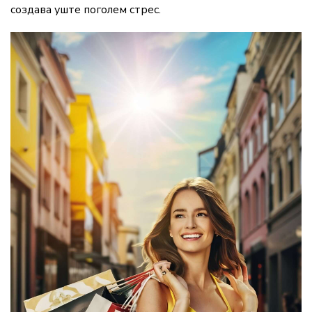
создава
уште
поголем
стрес.