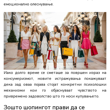
емоционално
олеснување.
Иако
долго
време
се
сметаше
за
површен
израз
на
консумеризмот,
новите
истражувања
покажуваат
дека
зад
оваа
појава
стојат
конкретни
психолошки
механизми
кои
го
објаснуваат
чувството
на
привремено
задоволство
што
го
носи
купувањето.
Зошто
шопингот
прави
да
се