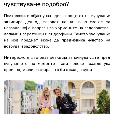
чувствуваме
подобро?
Психолозите
објаснуваат
дека
процесот
на
купување
активира
дел
од
мозокот
познат
како
систем
за
награда
,
кој
е
поврзан
со
хормоните
на
задоволство-
допамин,
серотонин
и
ендорфини.
Самото
очекување
на
нов
предмет
може
да
предизвика
чувство
на
возбуда
и
задоволство.
Интересно
е
што
оваа
реакција
започнува
уште
пред
купувањето,
во
моментот
кога
човекот
разгледува
производи
или
планира
што
би
сакал
да
купи.