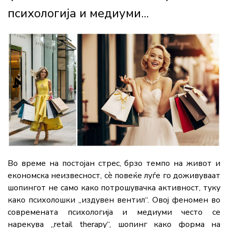
психологија и медиуми...
Во
време
на
постојан
стрес,
брзо
темпо
на
живот
и
економска
неизвесност,
сè
повеќе
луѓе
го
доживуваат
шопингот
не
само
како
потрошувачка
активност,
туку
како
психолошки „
издувен
вентил“
.
Овој
феномен
во
современата
психологија
и
медиуми
често
се
нарекува
„
retail
therapy“,
шопинг
како
форма
на