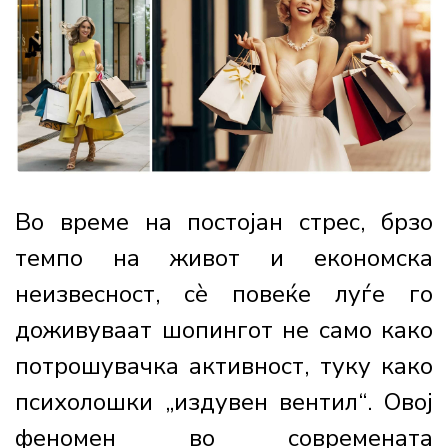
Во време на постојан стрес, брзо
темпо на живот и економска
неизвесност, сè повеќе луѓе го
доживуваат шопингот не само како
потрошувачка активност, туку како
психолошки „издувен вентил“. Овој
феномен во современата