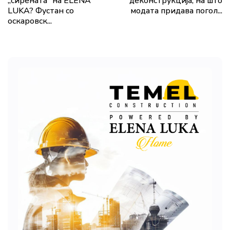
„сирената“ на ELENA
деконструкција, на што
LUKA? Фустан со
модата придава погол...
оскаровск...