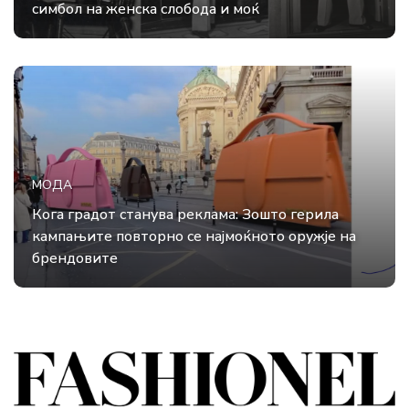
симбол на женска слобода и моќ
МОДА
Кога градот станува реклама: Зошто герила
кампањите повторно се најмоќното оружје на
брендовите