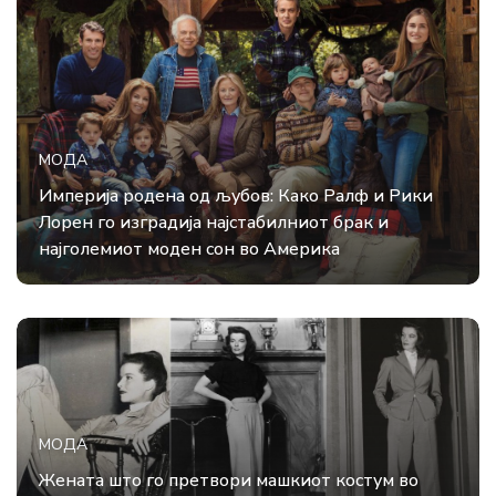
МОДА
Империја родена од љубов: Како Ралф и Рики
Лорен го изградија најстабилниот брак и
најголемиот моден сон во Америка
МОДА
Жената што го претвори машкиот костум во