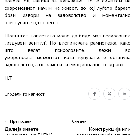
повеќе
од
навика
за
купување.
Тој
е
симптом
на
современиот
начин
на
живот
,
во
кој
луѓето
бараат
брзи
извори
на
задоволство
и
моментално
олеснување
од
стресот.
Шопингот
навистина
може
да
биде
мал
психолошки
„
издувен
вентил“.
Но
вистинската
рамнотежа,
како
што
велат
психолозите,
лежи
во
умереноста,
моментот
кога
купувањето
останува
задоволство,
а
не
замена
за
емоционалното
здравје.
Н.Т
Сподели го написот:
← Претходен
Следен →
Дали ја знаете
Конструкција или