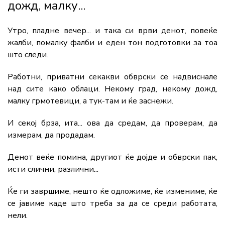
дожд, малку...
Утро, пладне вечер... и така си врви денот, повеќе
жалби, помалку фалби и еден тон подготовки за тоа
што следи.
Работни, приватни секакви обврски се надвиснале
над сите како облаци. Некому град, некому дожд,
малку грмотевици, а тук-там и ќе заснежи.
И секој брза, ита... ова да средам, да проверам, да
измерам, да продадам.
Денот веќе помина, другиот ќе дојде и обврски пак,
исти слични, различни...
Ќе ги завршиме, нешто ќе одложиме, ќе измениме, ќе
се јавиме каде што треба за да се среди работата,
нели.