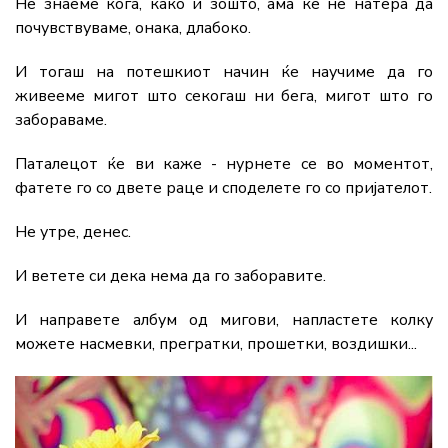
Не знаеме кога, како и зошто, ама ќе не натера да
почувствуваме, онака, длабоко.
И тогаш на потешкиот начин ќе научиме да го
живееме мигот што секогаш ни бега, мигот што го
забораваме.
Паталецот ќе ви каже - нурнете се во моментот,
фатете го со двете раце и споделете го со пријателот.
Не утре, денес.
И ветете си дека нема да го заборавите.
И направете албум од мигови, напластете колку
можете насмевки, прегратки, прошетки, воздишки...