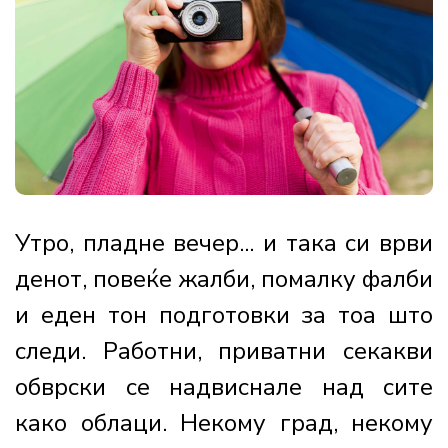
Утро, пладне вечер... и така си врви
денот, повеќе жалби, помалку фалби
и еден тон подготовки за тоа што
следи. Работни, приватни секакви
обврски се надвиснале над сите
како облаци. Некому град, некому