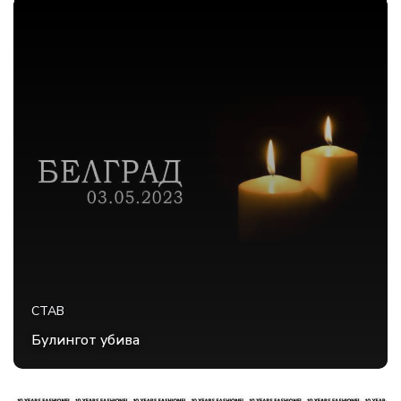
СТАВ
Булингот убива