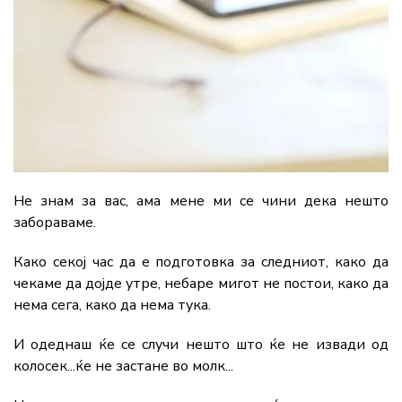
Не знам за вас, ама мене ми се чини дека нешто
забораваме.
Како секој час да е подготовка за следниот, како да
чекаме да дојде утре, небаре мигот не постои, како да
нема сега, како да нема тука.
И одеднаш ќе се случи нешто што ќе не извади од
колосек...ќе не застане во молк...