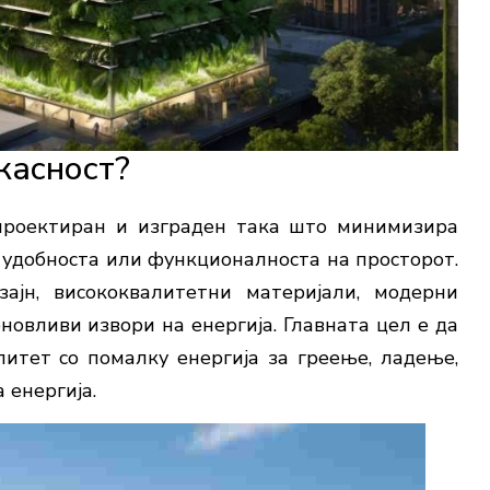
касност?
 проектиран и изграден така што минимизира
и удобноста или функционалноста на просторот.
ајн, висококвалитетни материјали, модерни
новливи извори на енергија. Главната цел е да
итет со помалку енергија за греење, ладење,
 енергија.