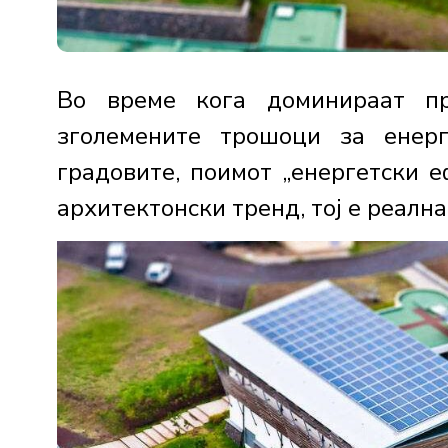
Во време кога доминираат пр
зголемените трошоци за енер
градовите, поимот „енергетски е
архитектонски тренд, тој е реална 