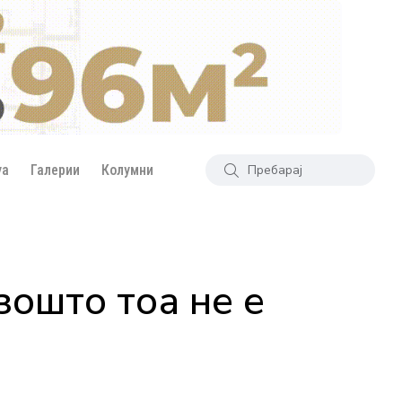
уа
Галерии
Колумни
зошто тоа не е