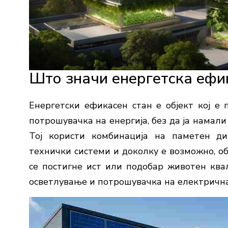
Што значи енергетска ефи
Енергетски ефикасен стан е објект кој е
потрошувачка на енергија, без да ја намал
Тој користи комбинација на паметен диз
технички системи и доколку е возможно, об
се постигне ист или подобар животен квал
осветлување и потрошувачка на електрична