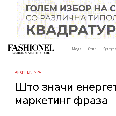
Мода
Стил
Култур
АРХИТЕКТУРА
Што значи енергет
маркетинг фраза