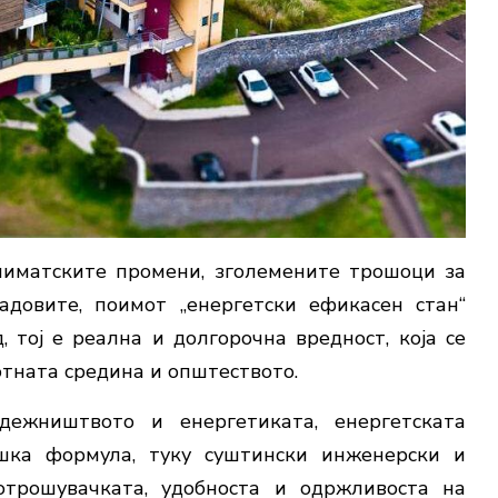
иматските промени, зголемените трошоци за
адовите, поимот „енергетски ефикасен стан“
 тој е реална и долгорочна вредност, која се
отната средина и општеството.
дежништвото и енергетиката, енергетската
шка формула, туку суштински инженерски и
отрошувачката, удобноста и одржливоста на