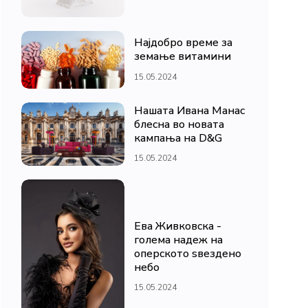
Најдобро време за
земање витамини
15.05.2024
Нашата Ивана Манас
блесна во новата
кампања на D&G
15.05.2024
Ева Живковска -
голема надеж на
оперското ѕвездено
небо
15.05.2024