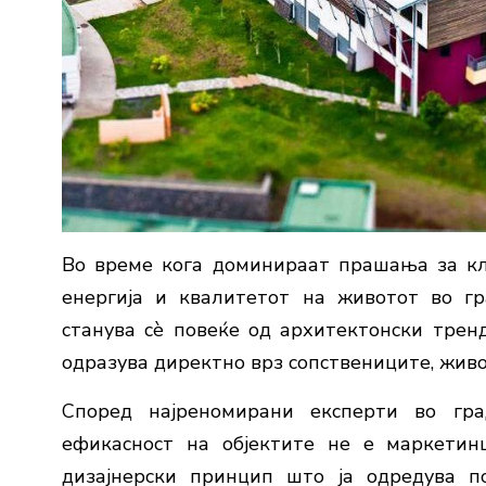
Во време кога доминираат прашања за кл
енергија и квалитетот на животот во гр
станува сè повеќе од архитектонски тренд,
одразува директно врз сопствениците, жив
Според најреномирани експерти во гра
ефикасност на објектите не е маркетин
дизајнерски принцип што ја одредува п