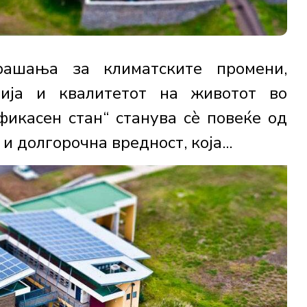
ашања за климатските промени,
гија и квалитетот на животот во
фикасен стан“ станува сè повеќе од
и долгорочна вредност, која...