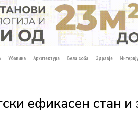
а
Убавина
Архитектура
Бела соба
Здравје
Интервј
ски ефикасен стан и 