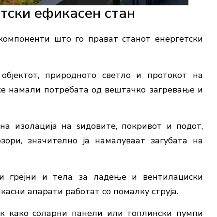
тски ефикасен стан
компоненти што го прават станот енергетски
 објектот, природното светло и протокот на
 се намали потребата од вештачко загревање и
на изолација на ѕидовите, покривот и подот,
зори, значително ја намалуваат загубата на
и грејни и тела за ладење и вентилациски
касни апарати работат со помалку струја.
ок како соларни панели или топлински пумпи