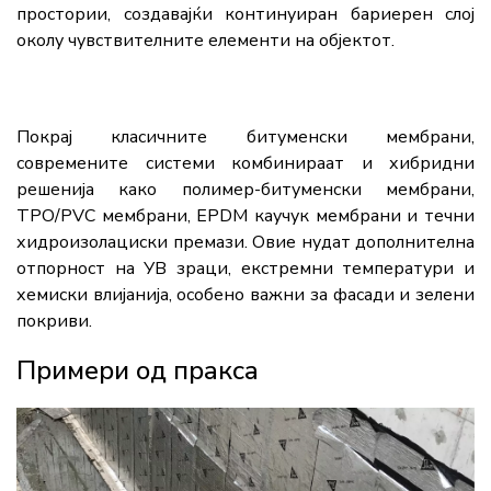
простории, создавајќи континуиран бариерен слој
околу чувствителните елементи на објектот.
Покрај класичните битуменски мембрани,
современите системи комбинираат и хибридни
решенија како полимер-битуменски мембрани,
TPO/PVC мембрани, EPDM каучук мембрани и течни
хидроизолациски премази. Овие нудат дополнителна
отпорност на УВ зраци, екстремни температури и
хемиски влијанија, особено важни за фасади и зелени
покриви.
Примери од пракса