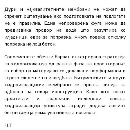
Дури и најквалитетните мембрани не можат да
спречат оштетување ако подготовката на подлогата
не е правилна. Една непроверена фуга може да
предизвика продор на вода што резултира со
илјадници евра за поправка, многу повеќе отколку
поправка на лош бетон.
Современите објекти бараат интегрирана стратегија
за хидроизолација од раната фаза на проектирање,
со избор на материјали со докажани перформанси и
строго следење на изведбата. Битуменските и други
хидроизолациски мембрани се првата линија на
одбрана за секоја конструкција. Како што велат
архитекти и градежни инженери: лошата
хидроизолација уништува згради, додека лошиот
бетон само ја намалува нивната носивост.
Н.Т