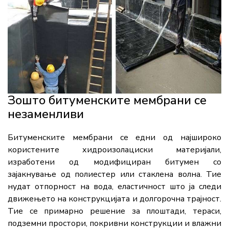
Зошто битуменските мембрани се
незаменливи
Битуменските мембрани се едни од најшироко
користените хидроизолациски материјали,
изработени од модифициран битумен со
зајакнување од полиестер или стаклена волна. Тие
нудат отпорност на вода, еластичност што ја следи
движењето на конструкцијата и долгорочна трајност.
Тие се примарно решение за плоштади, тераси,
подземни простори, покривни конструкции и влажни