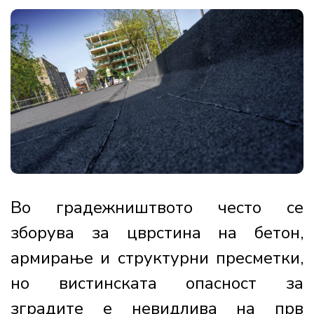
Во градежништвото често се
зборува за цврстина на бетон,
армирање и структурни пресметки,
но вистинската опасност за
зградите е невидлива на прв