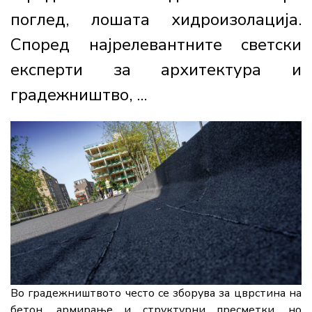
поглед, лошата хидроизолација.
Според најрелевантните светски
експерти за архитектура и
градежништво, ...
Во градежништвото често се зборува за цврстина на
бетон, армирање и структурни пресметки, но