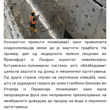
Конкретни проекти покажуваат како правилната
хидроизолација може да ја заштити градбата. На
пример, дел од модерните зелени покриви во
Франкфурт и Лондон користат повеќеслојни
битуменско-полимерни системи што обезбедуваат
целосна заштита од дожд и механички оштетувања.
Од друга страна, случаи на неуспешна изведба, како
што се одредени тераси во нови станбени блокови во
Италија и Германија, покажуваат како една
непроверена фуга или неправилно преклопување на
мембраните доведува до продор на вода и сериозни
оштетувања.