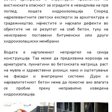
вистинската опасност за зградите е невидлива на прв
поглед, лошата хидроизолација. Според
најрелевантните светски експерти за архитектура и
градежништво, најчестите и најскапи дефекти во
објектите не се резултат на слаб бетон, туку на
неисправно поставени битуменски или други
хидроизолациски мембрани.
Водата е најголемиот непријател на секоја
конструкција. Таа може да предизвика корозија на
арматурата, пукнатини во бетонската матрица, раст
на мувла и здравствени ризици, како и оштетување
на фасади и внатрешни системи. Дури и
најквалитетниот бетон нема да помогне ако влагата
се пробие преку неправилно изведена
хидроизолација.