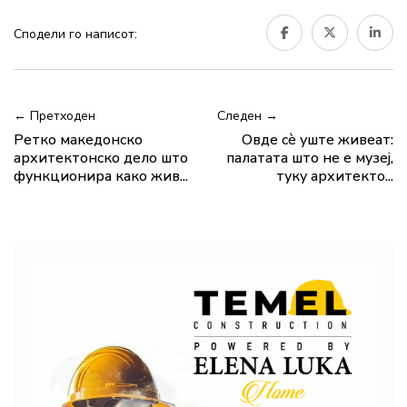
Сподели го написот:
← Претходен
Следен →
Ретко македонско
Овде сè уште живеат:
архитектонско дело што
палатата што не е музеј,
функционира како жив...
туку архитекто...