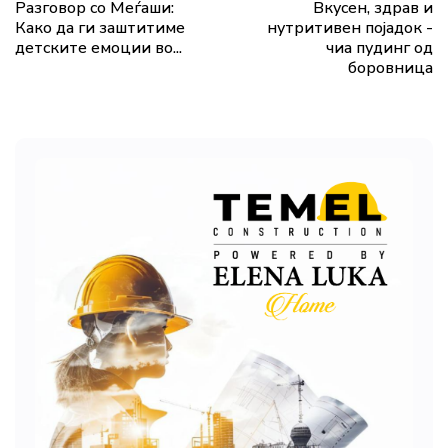
Разговор со Меѓаши:
Вкусен, здрав и
Како да ги заштитиме
нутритивен појадок -
детските емоции во...
чиа пудинг од
боровница