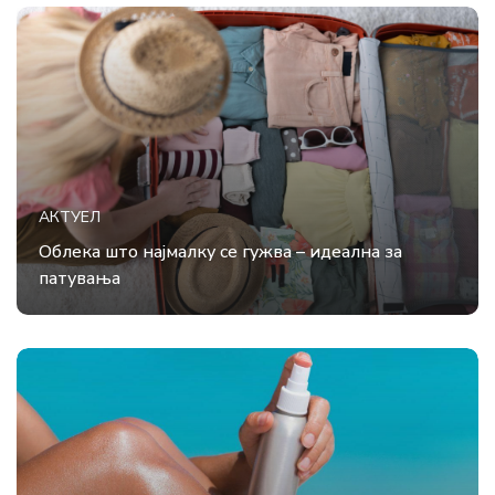
АКТУЕЛ
Облека што најмалку се гужва – идеална за
патувања