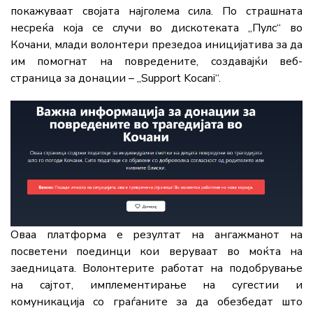
покажуваат својата најголема сила. По страшната
несреќа која се случи во дискотеката „Пулс“ во
Кочани, млади волонтери презедоа иницијатива за да
им помогнат на повредените, создавајќи веб-
страница за донации – „Support Kocani“.
Оваа платформа е резултат на ангажманот на
посветени поединци кои веруваат во моќта на
заедницата. Волонтерите работат на подобрување
на сајтот, имплементирање на сугестии и
комуникација со граѓаните за да обезбедат што