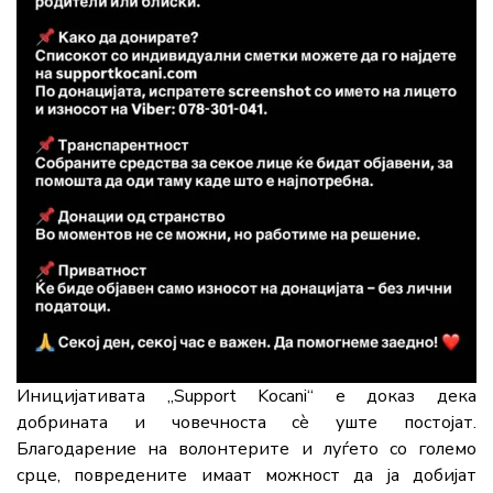
Иницијативата „Support Kocani“ е доказ дека
добрината и човечноста сè уште постојат.
Благодарение на волонтерите и луѓето со големо
срце, повредените имаат можност да ја добијат