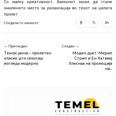
Со малку креативност, балконот може да стане
омиленото место за релаксација во текот на целата
пролет.
Сподели го написот:
← Претходен
Следен →
Тексас јакна – пролетен
Моден дует: Mерил
класик што секогаш
Стрип и Ен Хатавеј
изгледа модерно
блеснаа на промоција
на...