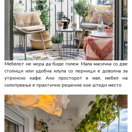
Мебелот не мора да биде голем. Малa масичка со две
столици или удобна клупа со перници е доволна за
утринско кафе. Ако просторот е мал, мебел на
склопување е практично решение кое штеди место.