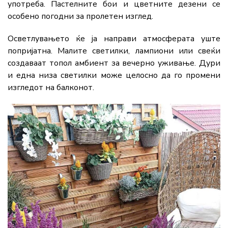
употреба. Пастелните бои и цветните дезени се
особено погодни за пролетен изглед.
Осветлувањето ќе ја направи атмосферата уште
попријатна. Малите светилки, лампиони или свеќи
создаваат топол амбиент за вечерно уживање. Дури
и една низа светилки може целосно да го промени
изгледот на балконот.