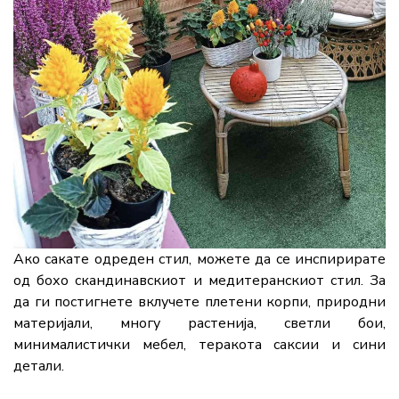
Ако сакате одреден стил, можете да се инспирирате
од бохо скандинавскиот и медитеранскиот стил. За
да ги постигнете вклучете плетени корпи, природни
материјали, многу растенија, светли бои,
минималистички мебел, теракота саксии и сини
детали.