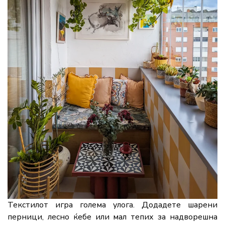
Текстилот игра голема улога. Додадете шарени
перници, лесно ќебе или мал тепих за надворешна