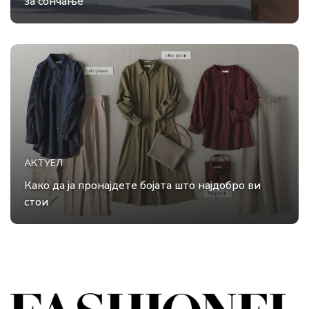
за сончање
АКТУЕЛ
Како да ја пронајдете бојата што најдобро ви
стои