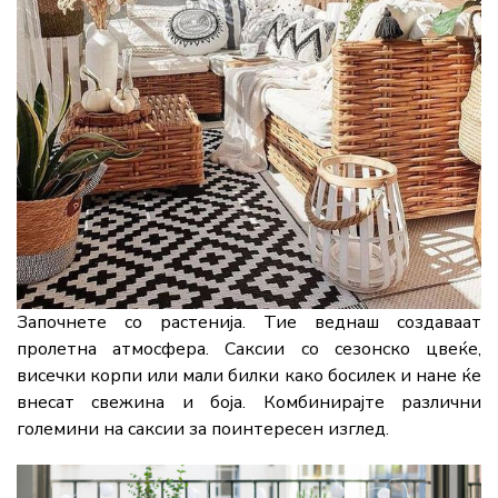
Започнете со растенија. Тие веднаш создаваат
пролетна атмосфера. Саксии со сезонско цвеќе,
висечки корпи или мали билки како босилек и нане ќе
внесат свежина и боја. Комбинирајте различни
големини на саксии за поинтересен изглед.