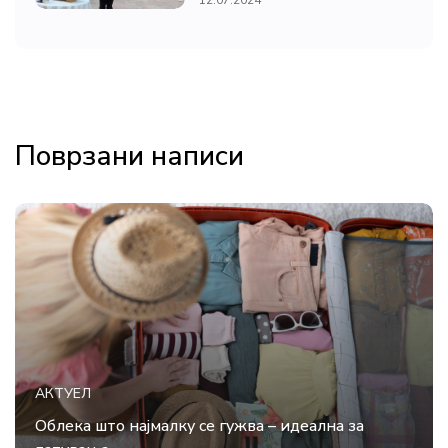
12.07.2024
Поврзани написи
АКТУЕЛ
Облека што најмалку се гужва – идеална за