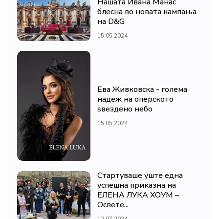
Нашата Ивана Манас
блесна во новата кампања
на D&G
15.05.2024
Ева Живковска - голема
надеж на оперското
ѕвездено небо
15.05.2024
Стартуваше уште една
успешна приказна на
ЕЛЕНА ЛУКА ХОУМ –
Освете...