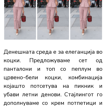
Денешната среда е за елеганција во
коцки. Предложуваме сет од
панталони и топ со пеплум во
црвено-бели коцки, комбинација
којашто потсетува на пикник и
убави летни денови. Стајлингот го
дополнуваме со крем потпетици и