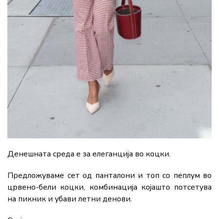
Денешната среда е за елеганција во коцки.
Предложуваме сет од панталони и топ со пеплум во
црвено-бели коцки, комбинација којашто потсетува
на пикник и убави летни денови.