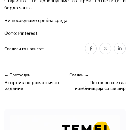
Стајлингот го дополнуваме со крем потпетици и
бордо чанта.
Ви посакуваме среќна среда.
Фото: Pinterest
Сподели го написот:
← Претходен
Следен →
Вторник во романтично
Петок во светла
издание
комбинација со шешир