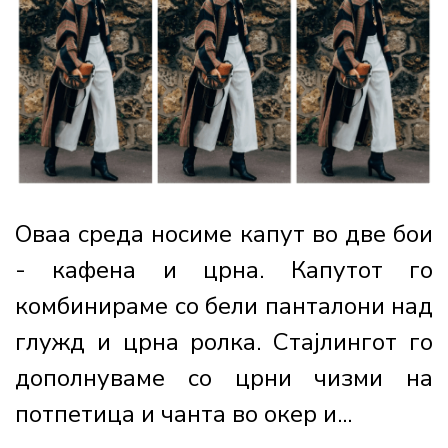
Оваа среда носиме капут во две бои
- кафена и црна. Капутот го
комбинираме со бели панталони над
глужд и црна ролка. Стајлингот го
дополнуваме со црни чизми на
потпетица и чанта во окер и...