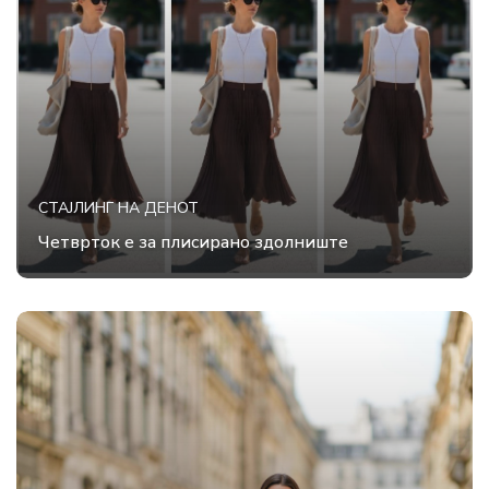
СТАЈЛИНГ НА ДЕНОТ
Четврток е за плисирано здолниште