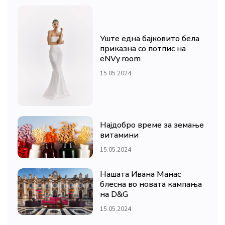
Уште една бајковито бела
приказна со потпис на
eNVy room
15.05.2024
Најдобро време за земање
витамини
15.05.2024
Нашата Ивана Манас
блесна во новата кампања
на D&G
15.05.2024