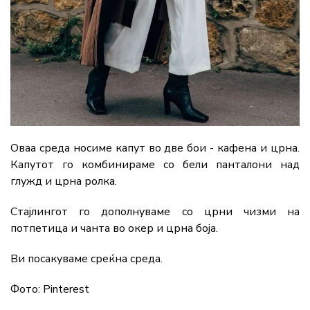
Оваа среда носиме капут во две бои - кафена и црна.
Капутот го комбинираме со бели панталони над
глужд и црна ролка.
Стајлингот го дополнуваме со црни чизми на
потпетица и чанта во окер и црна боја.
Ви посакуваме среќна среда.
Фото: Pinterest