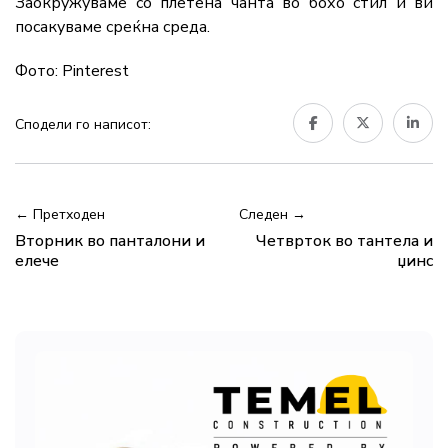
Заокружуваме со плетена чанта во бохо стил и ви
посакуваме среќна среда.
Фото: Pinterest
Сподели го написот:
← Претходен
Следен →
Вторник во панталони и
Четврток во тантела и
елече
џинс