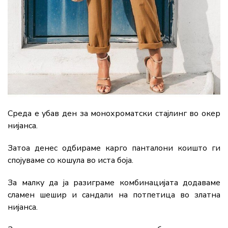
Среда е убав ден за монохроматски стајлинг во окер
нијанса.
Затоа денес одбираме карго панталони коишто ги
спојуваме со кошула во иста боја.
За малку да ја разиграме комбинацијата додаваме
сламен шешир и сандали на потпетица во златна
нијанса.