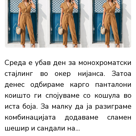
Среда е убав ден за монохроматски
стајлинг во окер нијанса. Затоа
денес одбираме карго панталони
коишто ги спојуваме со кошула во
иста боја. За малку да ја разиграме
комбинацијата додаваме сламен
шешир и сандали на...