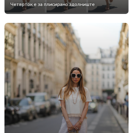
Четврток е за плисирано здолниште