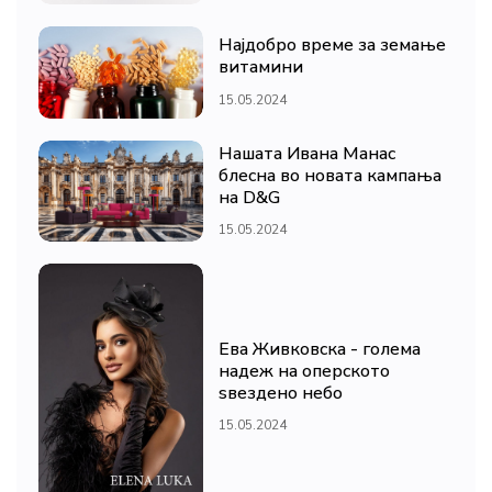
Најдобро време за земање
витамини
15.05.2024
Нашата Ивана Манас
блесна во новата кампања
на D&G
15.05.2024
Ева Живковска - голема
надеж на оперското
ѕвездено небо
15.05.2024