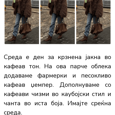
Среда е ден за крзнена јакна во
кафеав тон. На ова парче облека
додаваме фармерки и песокливо
кафеав џемпер. Дополнуваме со
кафеави чизми во каубојски стил и
чанта во иста боја. Имајте среќна
среда.