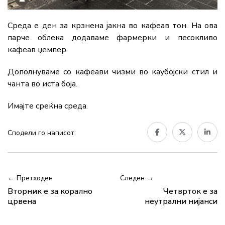
Среда е ден за крзнена јакна во кафеав тон. На ова
парче облека додаваме фармерки и песокливо
кафеав џемпер.
Дополнуваме со кафеави чизми во каубојски стил и
чанта во иста боја.
Имајте среќна среда.
Сподели го написот:
← Претходен
Следен →
Вторник е за корално
Четврток е за
црвена
неутрални нијанси