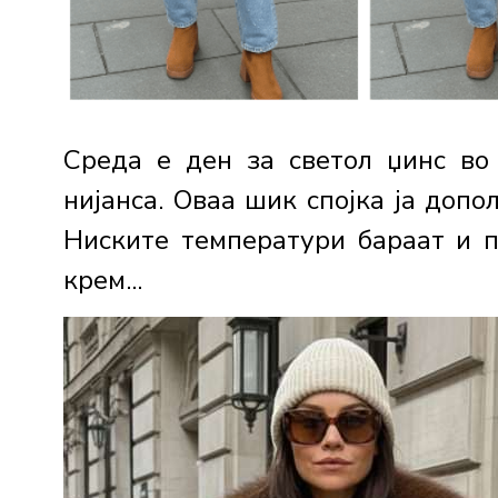
Среда е ден за светол џинс во
нијанса. Оваа шик спојка ја допо
Ниските температури бараат и п
крем...