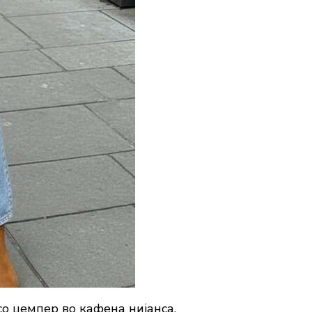
со џемпер во кафена нијанса.