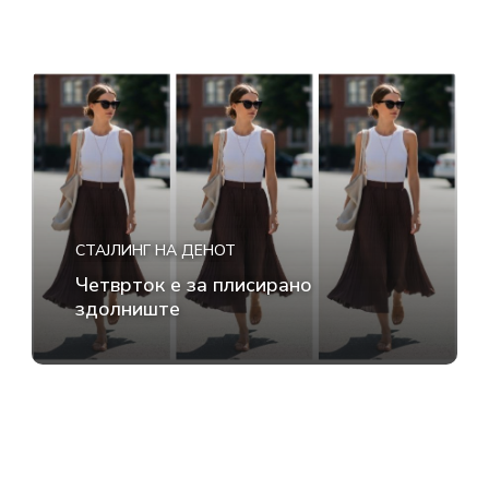
СТАЈЛИНГ НА ДЕНОТ
Четврток е за плисирано
здолниште