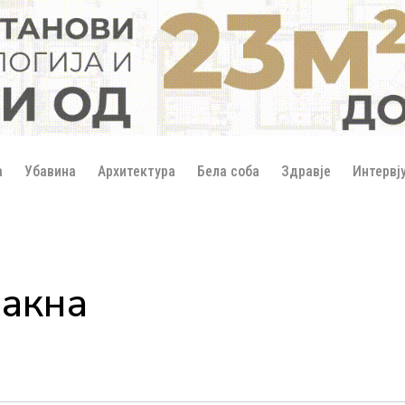
а
Убавина
Архитектура
Бела соба
Здравје
Интервј
јакна