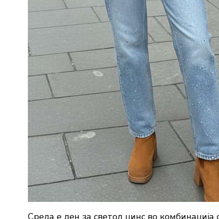
Среда е ден за светол џинс во комбинација 