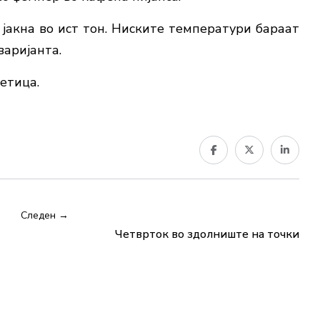
 јакна во ист тон. Ниските температури бараат
варијанта.
етица.
Следен →
Четврток во здолниште на точки