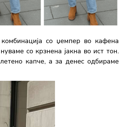
 комбинација со џемпер во кафена
лнуваме со крзнена јакна во ист тон.
летено капче, а за денес одбираме