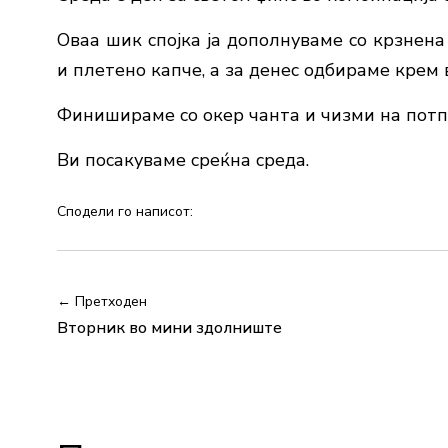
Оваа шик спојка ја дополнуваме со крзнена
и плетено капче, а за денес одбираме крем 
Финишираме со окер чанта и чизми на потп
Ви посакуваме среќна среда.
Сподели го написот:
← Претходен
Вторник во мини здолниште