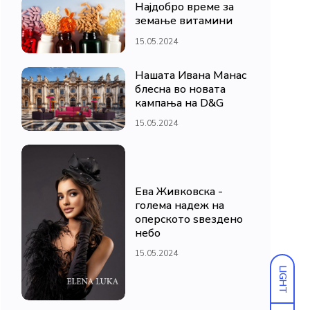
Најдобро време за
земање витамини
15.05.2024
Нашата Ивана Манас
блесна во новата
кампања на D&G
15.05.2024
Ева Живковска -
голема надеж на
оперското ѕвездено
небо
15.05.2024
LIGHT