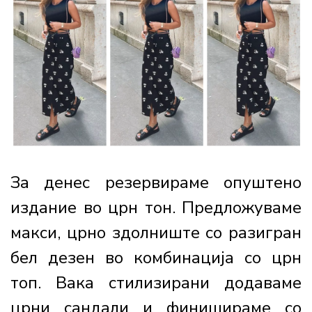
За денес резервираме опуштено
издание во црн тон. Предложуваме
макси, црно здолниште со разигран
бел дезен во комбинација со црн
топ. Вака стилизирани додаваме
црни сандали и финишираме со