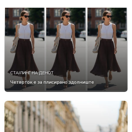
СТАЈЛИНГ НА ДЕНОТ
Четврток е за плисирано здолниште