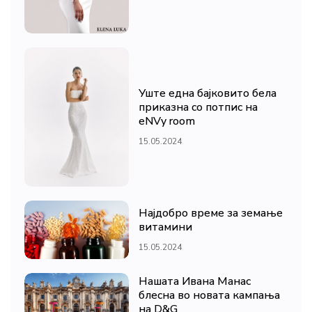
Уште една бајковито бела
приказна со потпис на
eNVy room
15.05.2024
Најдобро време за земање
витамини
15.05.2024
Нашата Ивана Манас
блесна во новата кампања
на D&G