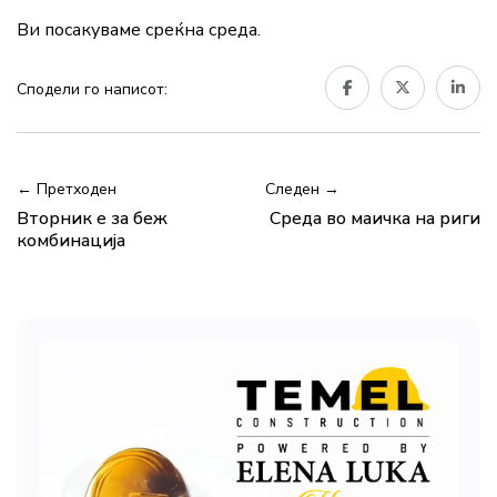
Ви посакуваме среќна среда.
Сподели го написот:
← Претходен
Следен →
Вторник е за беж
Среда во маичка на риги
комбинација