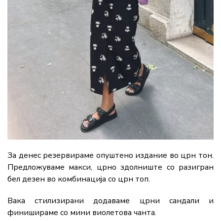
За денес резервираме опуштено издание во црн тон.
Предложуваме макси, црно здолниште со разигран
бел дезен во комбинација со црн топ.
Вака стилизирани додаваме црни сандали и
финишираме со мини виолетова чанта.