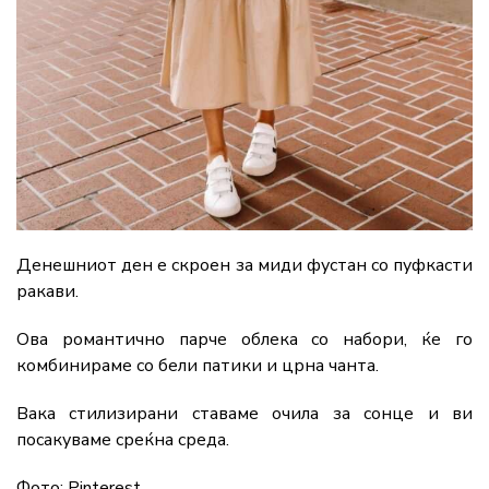
Денешниот ден е скроен за миди фустан со пуфкасти
ракави.
Ова романтично парче облека со набори, ќе го
комбинираме со бели патики и црна чанта.
Вака стилизирани ставаме очила за сонце и ви
посакуваме среќна среда.
Фото: Pinterest