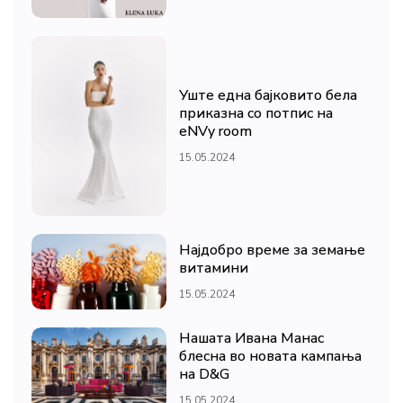
Уште една бајковито бела
приказна со потпис на
eNVy room
15.05.2024
Најдобро време за земање
витамини
15.05.2024
Нашата Ивана Манас
блесна во новата кампања
на D&G
15.05.2024