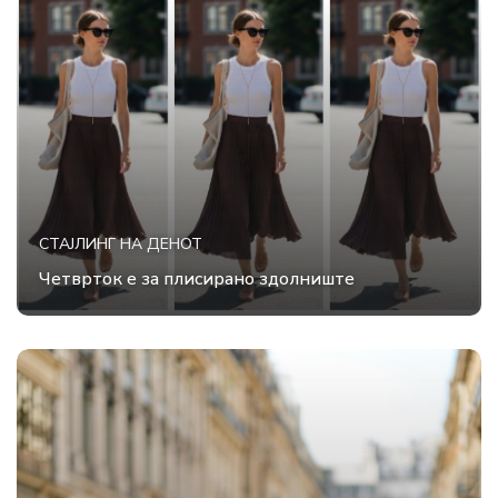
СТАЈЛИНГ НА ДЕНОТ
Четврток е за плисирано здолниште