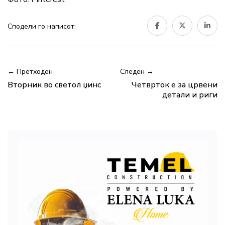
Сподели го написот:
← Претходен
Следен →
Вторник во светол џинс
Четврток е за црвени
детали и риги