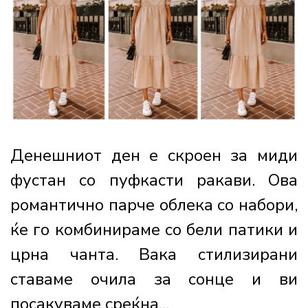
Денешниот ден е скроен за миди
фустан со пуфкасти ракави. Ова
романтично парче облека со набори,
ќе го комбинираме со бели патики и
црна чанта. Вака стилизирани
ставаме очила за сонце и ви
посакуваме среќна...