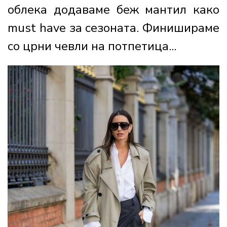
облека додаваме беж мантил како
must have за сезоната. Финишираме
со црни чевли на потпетица...