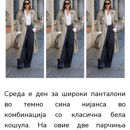
Среда е ден за широки панталони
во темно сина нијанса во
комбинација со класична бела
кошула. На овие две парчиња