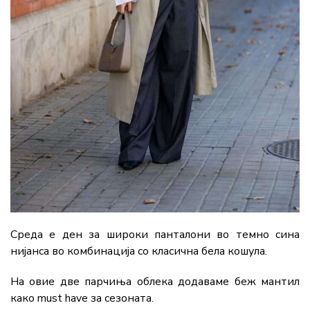
Среда е ден за широки панталони во темно сина
нијанса во комбинација со класична бела кошула.
На овие две парчиња облека додаваме беж мантил
како must have за сезоната.