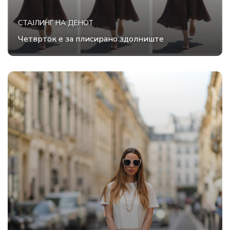
СТАЈЛИНГ НА ДЕНОТ
Четврток е за плисирано здолниште