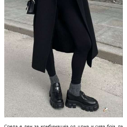
Среда е ден за комбинација од црна и сива боја, па