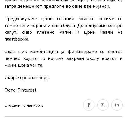
затоа денешниот предлог е во овие две нијанси.
Предложуваме црни хеланки коишто носиме со
темно сиви чорапи и сива блуза. Дополнуваме со црн
капут, сиво плетено капче и црни чевли на
платформа.
Оваа шик комбинација ја финишираме со екстра
џемпер којшто го носиме заврзан околу вратот и
мини, црна чанта.
Имајте среќна среда.
Фото: Pinterest
Сподели го написот: