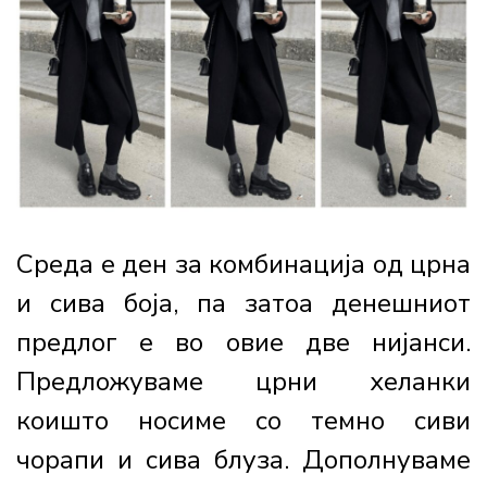
Среда е ден за комбинација од црна
и сива боја, па затоа денешниот
предлог е во овие две нијанси.
Предложуваме црни хеланки
коишто носиме со темно сиви
чорапи и сива блуза. Дополнуваме