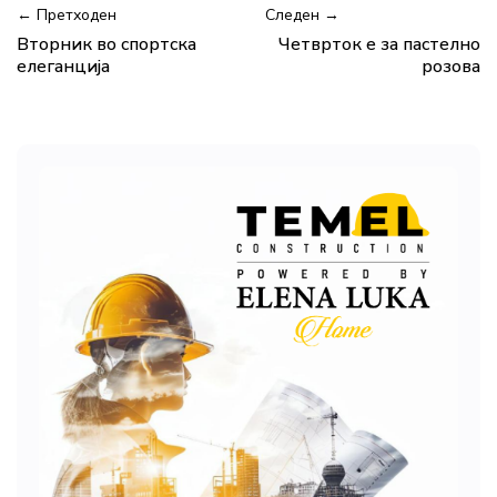
← Претходен
Следен →
Вторник во спортска
Четврток е за пастелно
елеганција
розова