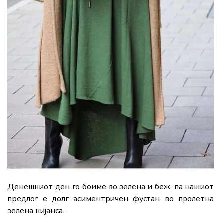
Денешниот ден го боиме во зелена и беж, па нашиот
предлог е долг асиментричен фустан во пролетна
зелена нијанса.