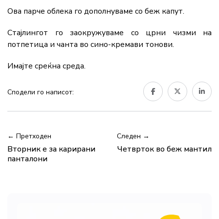
Ова парче облека го дополнуваме со беж капут.
Стајлингот го заокружуваме со црни чизми на
потпетица и чанта во сино-кремави тонови.
Имајте среќна среда.
Сподели го написот:
← Претходен
Следен →
Вторник е за карирани
Четврток во беж мантил
панталони