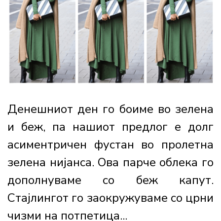
Денешниот ден го боиме во зелена
и беж, па нашиот предлог е долг
асиментричен фустан во пролетна
зелена нијанса. Ова парче облека го
дополнуваме со беж капут.
Стајлингот го заокружуваме со црни
чизми на потпетица...