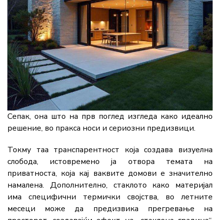
Сепак, она што на прв поглед изгледа како идеално
решение, во пракса носи и сериозни предизвици.
Токму таа транспарентност која создава визуелна
слобода, истовремено ја отвора темата на
приватноста, која кај ваквите домови е значително
намалена. Дополнително, стаклото како материјал
има специфични термички својства, во летните
месеци може да предизвика прегревање на