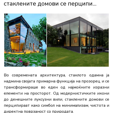
стаклените домови се перципи...
Во современата архитектура, стаклото одамна ја
надмина својата примарна функција на прозорец и се
трансформираше во еден од најмоќните изразни
елементи на просторот. Од модернистичките икони
до денешните луксузни вили, стаклените домови се
перципираат како симбол на минимализам, чистота и
директна поврзаност со природата.