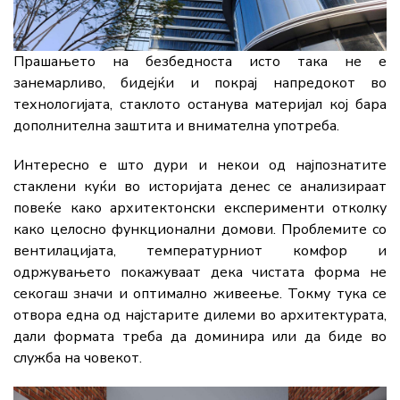
Прашањето на безбедноста исто така не е
занемарливо, бидејќи и покрај напредокот во
технологијата, стаклото останува материјал кој бара
дополнителна заштита и внимателна употреба.
Интересно е што дури и некои од најпознатите
стаклени куќи во историјата денес се анализираат
повеќе како архитектонски експерименти отколку
како целосно функционални домови. Проблемите со
вентилацијата, температурниот комфор и
одржувањето покажуваат дека чистата форма не
секогаш значи и оптимално живеење. Токму тука се
отвора една од најстарите дилеми во архитектурата,
дали формата треба да доминира или да биде во
служба на човекот.