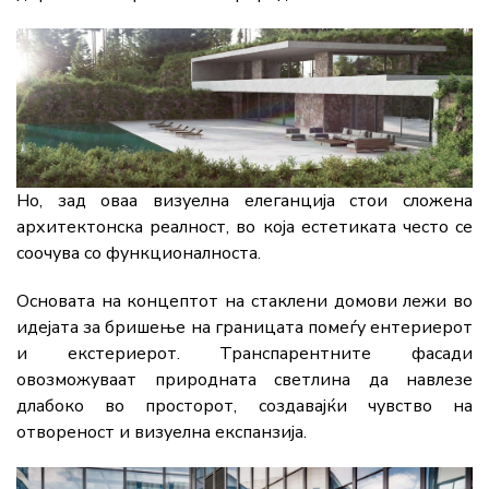
Но, зад оваа визуелна елеганција стои сложена
архитектонска реалност, во која естетиката често се
соочува со функционалноста.
Основата на концептот на стаклени домови лежи во
идејата за бришење на границата помеѓу ентериерот
и екстериерот. Транспарентните фасади
овозможуваат природната светлина да навлезе
длабоко во просторот, создавајќи чувство на
отвореност и визуелна експанзија.