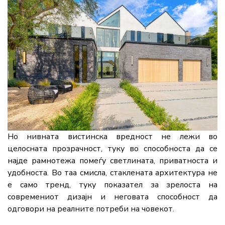
Но нивната вистинска вредност не лежи во
целосната прозрачност, туку во способноста да се
најде рамнотежа помеѓу светлината, приватноста и
удобноста. Во таа смисла, стаклената архитектура не
е само тренд, туку показател за зрелоста на
современиот дизајн и неговата способност да
одговори на реалните потреби на човекот.