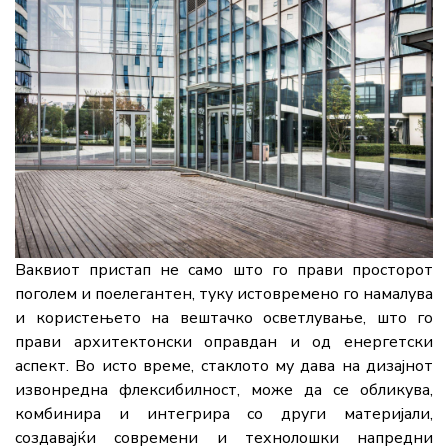
Ваквиот пристап не само што го прави просторот
поголем и поелегантен, туку истовремено го намалува
и користењето на вештачко осветлување, што го
прави архитектонски оправдан и од енергетски
аспект. Во исто време, стаклото му дава на дизајнот
извонредна флексибилност, може да се обликува,
комбинира и интегрира со други материјали,
создавајќи современи и технолошки напредни