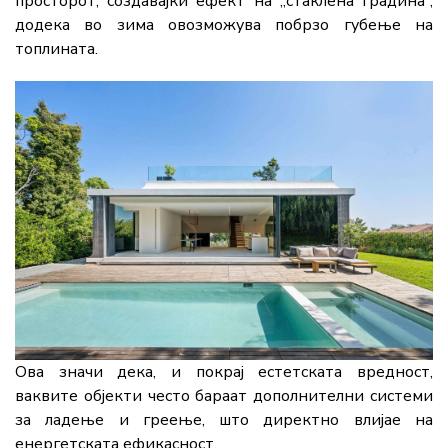
просторот, создавајќи ефект на „стаклена градина“,
додека во зима овозможува побрзо губење на
топлината.
Ова значи дека, и покрај естетската вредност,
ваквите објекти често бараат дополнителни системи
за ладење и греење, што директно влијае на
енергетската ефикасност.