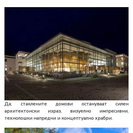
Да, стаклените домови остануваат силен
архитектонски израз, визуелно импресивни,
технолошки напредни и концептуално храбри.