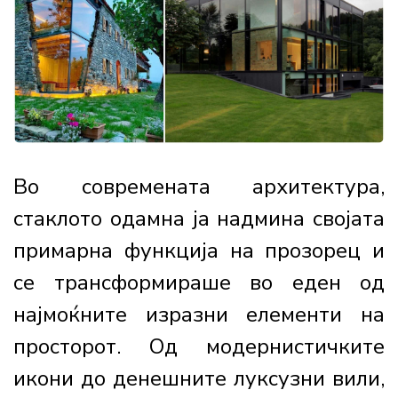
Во современата архитектура,
стаклото одамна ја надмина својата
примарна функција на прозорец и
се трансформираше во еден од
најмоќните изразни елементи на
просторот. Од модернистичките
икони до денешните луксузни вили,