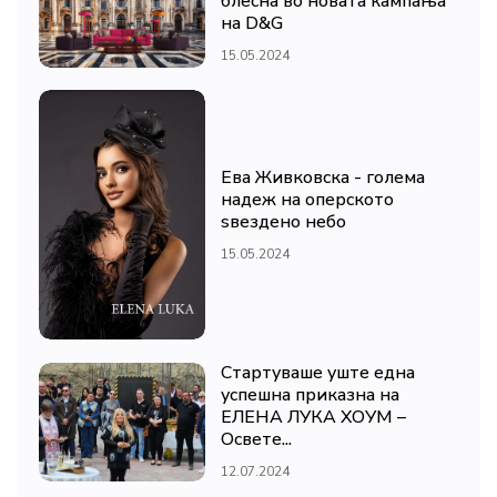
блесна во новата кампања
на D&G
15.05.2024
Ева Живковска - голема
надеж на оперското
ѕвездено небо
15.05.2024
Стартуваше уште една
успешна приказна на
ЕЛЕНА ЛУКА ХОУМ –
Освете...
12.07.2024