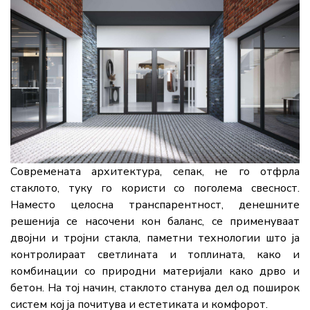
Современата архитектура, сепак, не го отфрла
стаклото, туку го користи со поголема свесност.
Наместо целосна транспарентност, денешните
решенија се насочени кон баланс, се применуваат
двојни и тројни стакла, паметни технологии што ја
контролираат светлината и топлината, како и
комбинации со природни материјали како дрво и
бетон. На тој начин, стаклото станува дел од поширок
систем кој ја почитува и естетиката и комфорот.