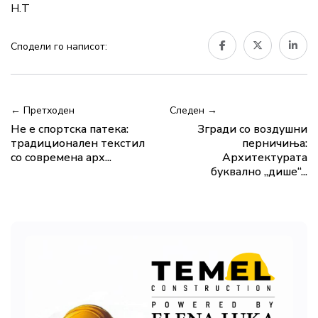
Н.Т
Сподели го написот:
← Претходен
Следен →
Не е спортска патека:
Згради со воздушни
традиционален текстил
перничиња:
со современа арх...
Архитектурата
буквално „дише“...