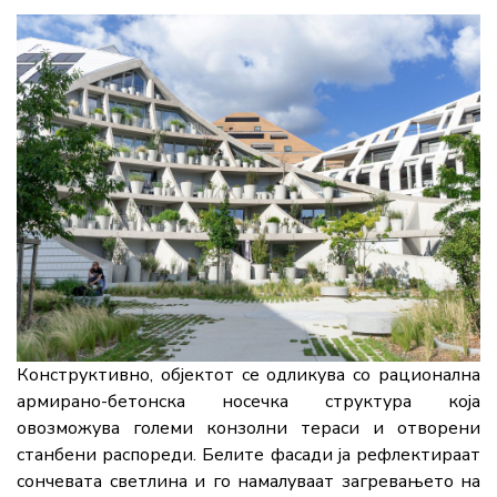
Конструктивно, објектот се одликува со рационална
армирано-бетонска носечка структура која
овозможува големи конзолни тераси и отворени
станбени распореди. Белите фасади ја рефлектираат
сончевата светлина и го намалуваат загревањето на