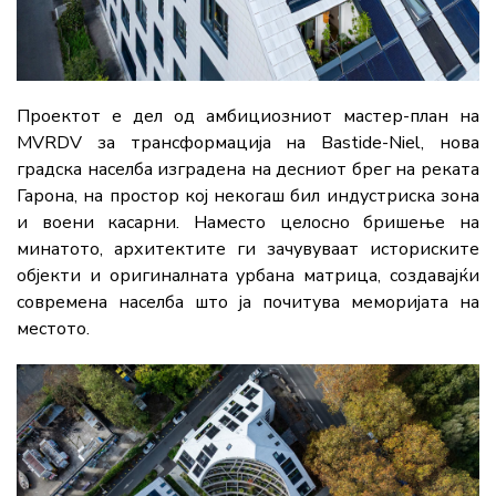
Проектот е дел од амбициозниот мастер-план на
MVRDV за трансформација на Bastide-Niel, нова
градска населба изградена на десниот брег на реката
Гарона, на простор кој некогаш бил индустриска зона
и воени касарни. Наместо целосно бришење на
минатото, архитектите ги зачувуваат историските
објекти и оригиналната урбана матрица, создавајќи
современа населба што ја почитува меморијата на
местото.