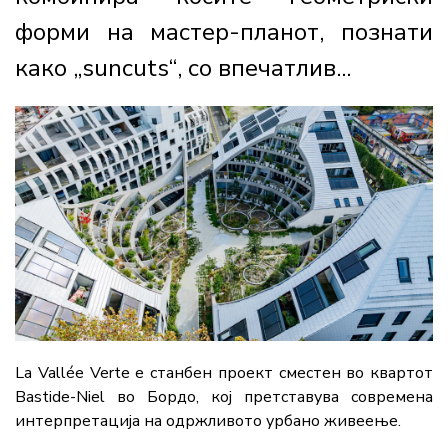
форми на мастер-планот, познати
како „suncuts“, со впечатлив...
La Vallée Verte е станбен проект сместен во квартот
Bastide-Niel во Бордо, кој претставува современа
интерпретација на одржливото урбано живеење.