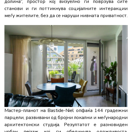
долина“, простор кој визуелно ги поврзува сите
станови и ги поттикнува социјалните интеракции
меѓу жителите, без да се наруши нивната приватност.
Мастер-планот на Bastide-Niel опфаќа 144 градежни
парцели, развивани од бројни локални и меѓународни
архитектонски студија. Резултатот е разновиден
урбан пејзаж кој ги обединува одржливоста,