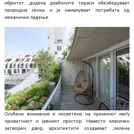
објектот, додека длабоките тераси обезбедуваат
природна сенка и ја намалуваат потребата од
механичко ладење.
Особено внимание е посветено на преминот меѓу
приватниот и јавниот простор. Наместо класичен
затворен двор, архитектите создаваат „зелена