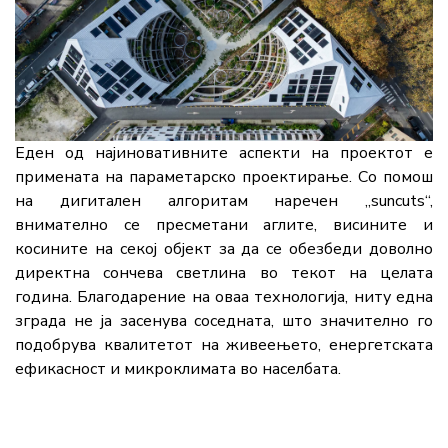
Еден од најиновативните аспекти на проектот е
примената на параметарско проектирање. Со помош
на дигитален алгоритам наречен „suncuts“,
внимателно се пресметани аглите, висините и
косините на секој објект за да се обезбеди доволно
директна сончева светлина во текот на целата
година. Благодарение на оваа технологија, ниту една
зграда не ја засенува соседната, што значително го
подобрува квалитетот на живеењето, енергетската
ефикасност и микроклимата во населбата.