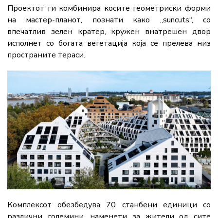
Проектот ги комбинира косите геометриски форми
на мастер-планот, познати како „suncuts“, со
впечатлив зелен кратер, кружен внатрешен двор
исполнет со богата вегетација која се прелева низ
пространите тераси.
Комплексот обезбедува 70 станбени единици со
различни големини, наменети за жители од сите