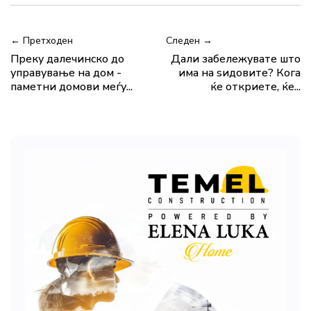
← Претходен
Следен →
Преку далечинско до
Дали забележувате што
управување на дом -
има на ѕидовите? Кога
паметни домови меѓу...
ќе откриете, ќе...