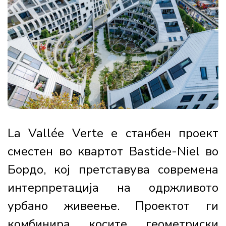
La Vallée Verte е станбен проект
сместен во квартот Bastide-Niel во
Бордо, кој претставува современа
интерпретација на одржливото
урбано живеење. Проектот ги
комбинира косите геометриски