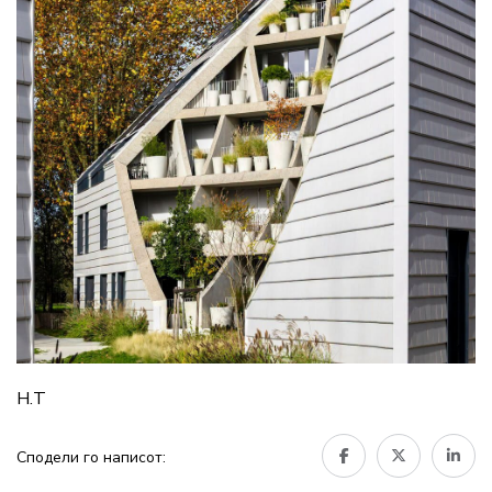
Н.Т
Сподели го написот: