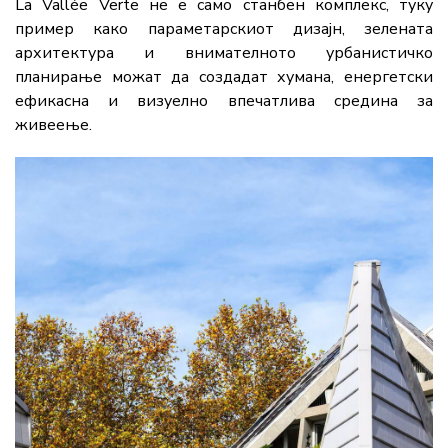
La Vallée Verte не е само станбен комплекс, туку
пример како параметарскиот дизајн, зелената
архитектура и внимателното урбанистичко
планирање можат да создадат хумана, енергетски
ефикасна и визуелно впечатлива средина за
живеење.