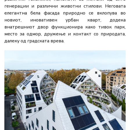
генерации и различни животни стилови. Неговата
елегантна бела фасада природно се вклопува во
новиот, иновативен урбан кварт, додека
внатрешниот двор функционира како тивок парк,
место за одмор, дружење и контакт со природата,
далеку од градската врева.