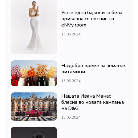
Уште една бајковито бела
приказна со потпис на
eNVy room
15.05.2024
Најдобро време за земање
витамини
15.05.2024
Нашата Ивана Манас
блесна во новата кампања
на D&G
15.05.2024