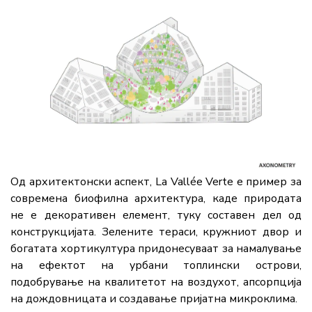
Од архитектонски аспект, La Vallée Verte е пример за
современа биофилна архитектура, каде природата
не е декоративен елемент, туку составен дел од
конструкцијата. Зелените тераси, кружниот двор и
богатата хортикултура придонесуваат за намалување
на ефектот на урбани топлински острови,
подобрување на квалитетот на воздухот, апсорпција
на дождовницата и создавање пријатна микроклима.