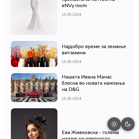
eNVy room
15.05.2024
Најдобро време за земање
витамини
15.05.2024
Нашата Ивана Манас
блесна во новата кампања
на D&G
15.05.2024
Ева Живковска - голема
надеж на оперското