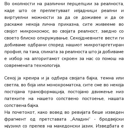
Во околности на различни перцепции за реалноста,
каде што се преплетуваат илјадници реални и
виртуелни можности за да се доживее и да се
раскаже некоја лична приказна, сите живееме во
својот микрокосмос, во својата реалност, заедно со
своето блиско опкружување. Секојдневните вести ги
добиваме одбрани според нашиот микротаргетиран
профил, па така, сликата за реалноста што ја добиваме
е избор на алгоритамот скроен за нас со помош на
современата технологија.
Секој ја креира и ја одбира својата бајка, темна или
светла, во боја или монохроматска, сите сме во некоја
постојана трансформација, постојано движење низ
патеките на нашето сопствено постоење, нашата
сопствена бајка.
На почетокот, како вовед во ревијата беше изведен
фрагмент од претставата „Аладин“ - бродвејски
мјузикл со препев на македонски јазик. Изведбата е