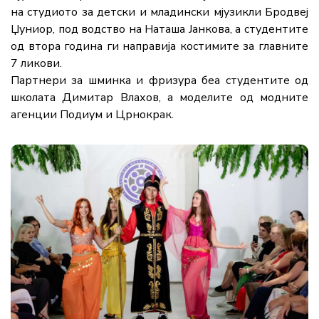
на студиото за детски и младински мјузикли Бродвеј
Џуниор, под водство на Наташа Јанкова, а студентите
од втора година ги направија костимите за главните
7 ликови.
Партнери за шминка и фризура беа студентите од
школата Димитар Влахов, а моделите од модните
агенции Подиум и Црнокрак.