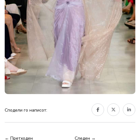
Сподели го написот:
← Претходен
Следен →